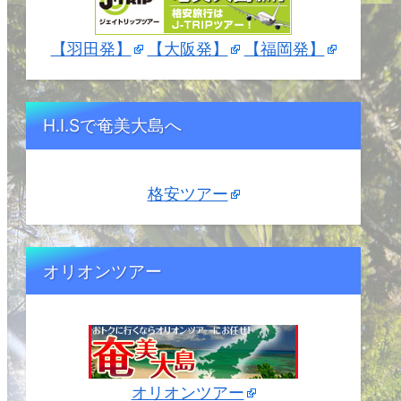
【羽田発】
【大阪発】
【福岡発】
H.I.Sで奄美大島へ
格安ツアー
オリオンツアー
オリオンツアー