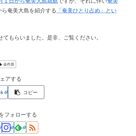
月１日から奄美大島就航
ですが、それに伴い
奄美
から奄美大島を紹介する
「奄美ひとり占め」とい
せてもらいました。是非、ご覧ください。
金作原
ェアする
ok
コピー
maをフォローする