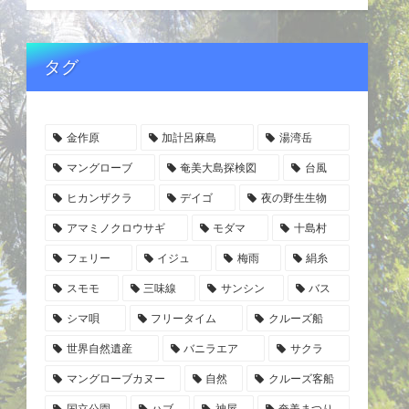
タグ
金作原
加計呂麻島
湯湾岳
マングローブ
奄美大島探検図
台風
ヒカンザクラ
デイゴ
夜の野生生物
アマミノクロウサギ
モダマ
十島村
フェリー
イジュ
梅雨
絹糸
スモモ
三味線
サンシン
バス
シマ唄
フリータイム
クルーズ船
世界自然遺産
バニラエア
サクラ
マングローブカヌー
自然
クルーズ客船
国立公園
ハブ
神屋
奄美まつり