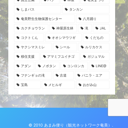
しまバス
タンカン
奄美野生生物保護センター
八月踊り
カクチョウラン
神屋原生林
滝
JAL
コクトくん
オオシマウツギ
くだもの
ヤクシマスミレ
シール
ルリカケス
移住支援
アマミフユイチゴ
ガジュマル
アダン
ノボタン
コンロンカ
LINE@
フナンギョの滝
古道
バニラ・エア
宝島
メヒルギ
おがみ山
© 2010 あまみ便り（観光ネットワーク奄美）.