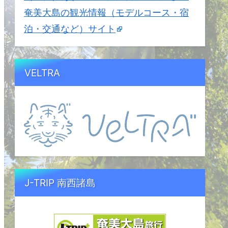
奄美大島の観光情報（モデルコース・宿
泊・交通など）サイト
VELTRA
J-TRIP 南西諸島