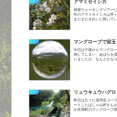
アマミセイシカ
ツアー
神屋ウォーキングツアー
年のアマミセイシカは早
まだまだきれいに咲いて
のアマ...
マングローブで宙玉
ツアー
今日は午後からマングロ
倒してしまい、あばらを
いましたが、なんとかな
全景を...
リュウキュウハグロ
ツアー
昨日は久々に湯湾岳コース
ートしたばしゃ山村さん
が住用町のマングローブ
の後...