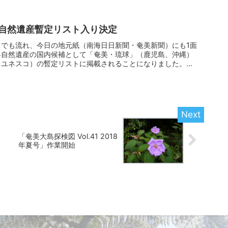
界自然遺産暫定リスト入り決定
でも流れ、今日の地元紙（南海日日新聞・奄美新聞）にも1面
界自然遺産の国内候補として「奄美・琉球」（鹿児島、沖縄）
（ユネスコ）の暫定リストに掲載されることになりました。残
「奄美大島探検図 Vol.41 2018
年夏号」作業開始