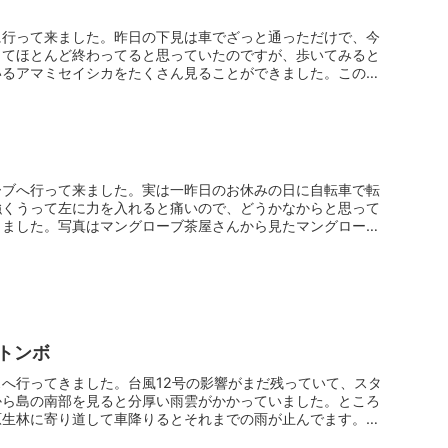
に行って来ました。昨日の下見は車でざっと通っただけで、今
くてほとんど終わってると思っていたのですが、歩いてみると
いるアマミセイシカをたくさん見ることができました。この他
ーブへ行って来ました。実は一昨日のお休みの日に自転車で転
強くうって左に力を入れると痛いので、どうかなからと思って
りました。写真はマングローブ茶屋さんから見たマングローブ
トンボ
へ行ってきました。台風12号の影響がまだ残っていて、スタ
から島の南部を見ると分厚い雨雲がかかっていました。ところ
原生林に寄り道して車降りるとそれまでの雨が止んでます。そ