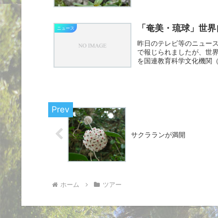
「奄美・琉球」世
ニュース
昨日のテレビ等のニュース
で報じられましたが、世
を国連教育科学文化機関
念な...
サクラランが満開
ホーム
ツアー