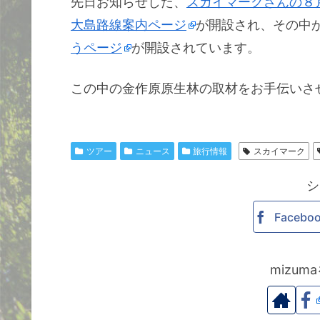
先日お知らせした、
スカイマークさんの８
大島路線案内ページ
が開設され、その中
うページ
が開設されています。
この中の金作原原生林の取材をお手伝いさ
ツアー
ニュース
旅行情報
スカイマーク
シ
Facebo
mizu