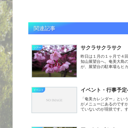
関連記事
サクラサクラサク
ツアー
昨日は１月の１ヶ月で４
知山展望台へ。奄美大島
が、展望台の駐車場もヒ
す。メジロ...
イベント・行事予定
イベント
「奄美カレンダー」というG
がメニューにあるのです
ていないのが現状です。す