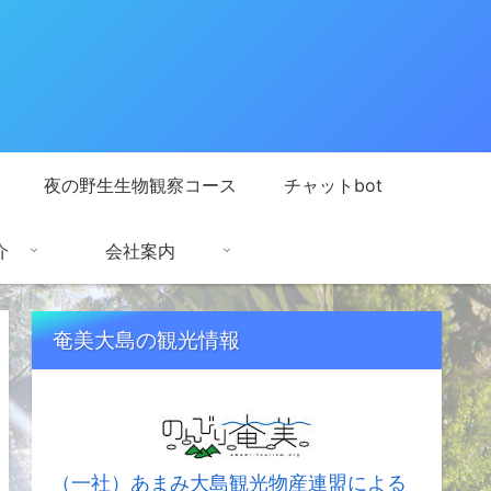
夜の野生生物観察コース
チャットbot
介
会社案内
奄美大島の観光情報
（一社）あまみ大島観光物産連盟による