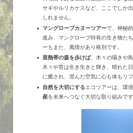
サギやルリカケスなど、ここでしか
しれません。
マングローブカヌーツアー
で、神秘
進み、マングローブ特有の生き物た
ーもまた、風情があり格別です。
亜熱帯の森を歩けば
、木々の囁きや
木々や苔は生き生きと輝き、晴れた
に癒され、澄んだ空気に心も体もリ
自然を大切にする
エコツアーは、環
産
を未来へつなぐ大切な取り組みで