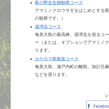
夜の野生生物観察コース
アマミノクロウサギをはじめとする
の観察です。）
湯湾岳コース
奄美大島の最高峰、湯湾岳を巡るコ
ー（または、オプションでアマミノ
ります。
カケロマ島散策コース
奄美大島、瀬戸内町の離島、加計呂
などを巡ります。
シ
Facebo