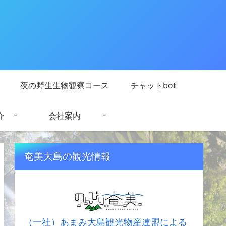
夜の野生生物観察コース
チャットbot
介
会社案内
奄美大島の観光情報
（一社）あまみ大島観光物産連盟による