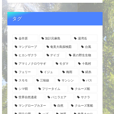
タグ
金作原
加計呂麻島
湯湾岳
マングローブ
奄美大島探検図
台風
ヒカンザクラ
デイゴ
夜の野生生物
アマミノクロウサギ
モダマ
十島村
フェリー
イジュ
梅雨
絹糸
スモモ
三味線
サンシン
バス
シマ唄
フリータイム
クルーズ船
世界自然遺産
バニラエア
サクラ
マングローブカヌー
自然
クルーズ客船
国立公園
ハブ
神屋
奄美まつり