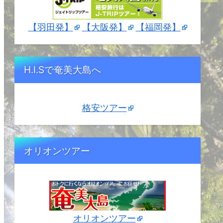
【羽田発】
【大阪発】
【福岡発】
H.I.Sで奄美大島へ
格安ツアー
オリオンツアー
オリオンツアー