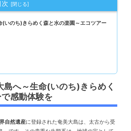
目次
(いのち)きらめく森と水の楽園～エコツアー
大島へ～生命(いのち)きらめく
ーで感動体験を
界自然遺産
に登録された奄美大島は、太古から受