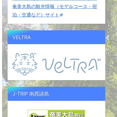
奄美大島の観光情報（モデルコース・宿
泊・交通など）サイト
VELTRA
J-TRIP 南西諸島