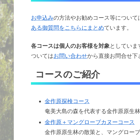
お申込み
の方法やお勧めコース等について
ある御質問をこちらにまとめ
ています。
各コースは個人のお客様を対象
としていま
ついては
お問い合わせ
から直接お問合せ下
コースのご紹介
金作原探検コース
奄美大島の森を代表する金作原原生
金作原＋マングローブカヌーコース
金作原原生林の散策と、マングロー