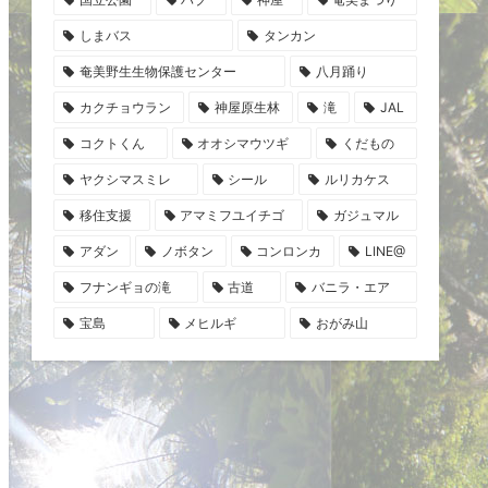
しまバス
タンカン
奄美野生生物保護センター
八月踊り
カクチョウラン
神屋原生林
滝
JAL
コクトくん
オオシマウツギ
くだもの
ヤクシマスミレ
シール
ルリカケス
移住支援
アマミフユイチゴ
ガジュマル
アダン
ノボタン
コンロンカ
LINE@
フナンギョの滝
古道
バニラ・エア
宝島
メヒルギ
おがみ山