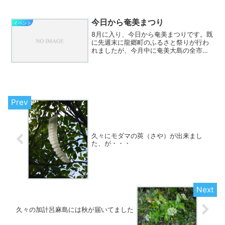
額の２千万円を達成したそうです。ご協
力いただいた皆さん、ありがとうござい
ました。上記のキャンペーン結果のペー
今日から奄美まつり
イベント
ジには命名された森の名前...
8月に入り、今日から奄美まつりです。既
に先週末に龍郷町のふるさと祭りが行わ
れましたが、今月中に奄美大島の全市町
村のお祭りが行われます。ということ
で、さぼってましたが、カレンダーに祭
りの予定をアップしました。しかしなが
ら、困ったことに市町村の...
久々にモダマの莢（さや）が出来まし
た、が・・・
久々の加計呂麻島には秋が届いてました