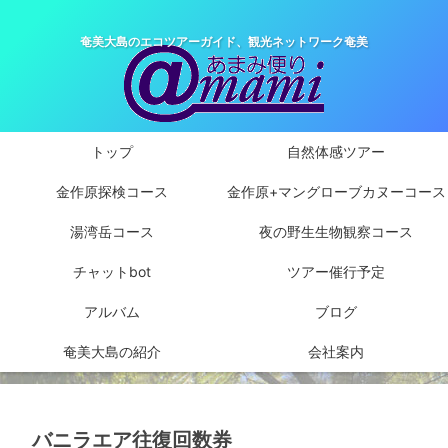
奄美大島のエコツアーガイド、観光ネットワーク奄美
トップ
自然体感ツアー
金作原探検コース
金作原+マングローブカヌーコース
湯湾岳コース
夜の野生生物観察コース
チャットbot
ツアー催行予定
アルバム
ブログ
奄美大島の紹介
会社案内
バニラエア往復回数券