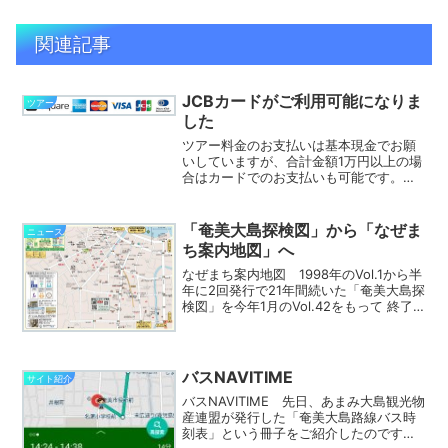
関連記事
JCBカードがご利用可能になりま
ツアー
した
ツアー料金のお支払いは基本現金でお願
いしていますが、合計金額1万円以上の場
合はカードでのお支払いも可能です。こ
れまでは、VISA・Mastercard・
American Expressのご利用が可能でした
が、この度、JCB・Diners C...
「奄美大島探検図」から「なぜま
ニュース
ち案内地図」へ
なぜまち案内地図 1998年のVol.1から半
年に2回発行で21年間続いた「奄美大島探
検図」を今年1月のVol.42をもって 終了
することとしました。 始めた経緯は上
記の「奄美大島探検図」 に記述していま
すように、当時はガイドブックも少な
く...
バスNAVITIME
サイト紹介
バスNAVITIME 先日、あまみ大島観光物
産連盟が発行した「奄美大島路線バス時
刻表」という冊子をご紹介したのです