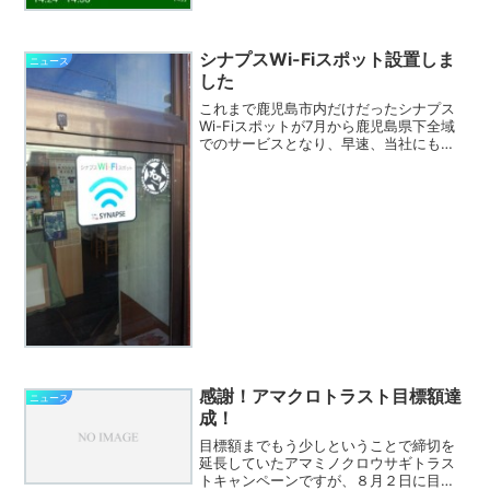
が、この中(7page)でバスNAVITIMEアプ
リのご紹介がQRコードと共に掲載されて
います。 実は、NAVITIMEアプリ...
シナプスWi-Fiスポット設置しま
ニュース
した
これまで鹿児島市内だけだったシナプス
Wi-Fiスポットが7月から鹿児島県下全域
でのサービスとなり、早速、当社にも設
置しました。synapse-freeというSSIDが
無料で使えます。シナプスユーザーでフ
レッツ光（光ネクスト/光プレミアム/B...
感謝！アマクロトラスト目標額達
ニュース
成！
目標額までもう少しということで締切を
延長していたアマミノクロウサギトラス
トキャンペーンですが、８月２日に目標