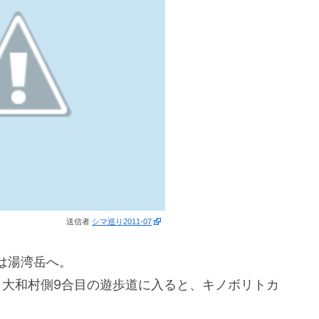
送信者
シマ巡り2011-07
は湯湾岳へ。
大和村側9合目の遊歩道に入ると、キノボリトカ