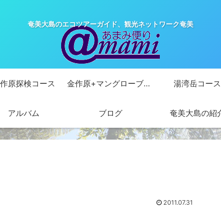
奄美大島のエコツアーガイド、観光ネットワーク奄美
作原探検コース
金作原+マングローブカヌーコース
湯湾岳コース
アルバム
ブログ
奄美大島の紹
2011.07.31