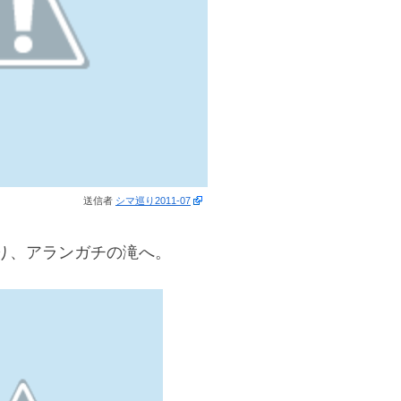
送信者
シマ巡り2011-07
り、アランガチの滝へ。