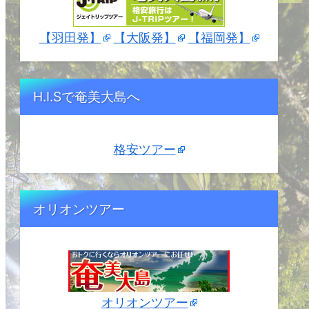
【羽田発】
【大阪発】
【福岡発】
H.I.Sで奄美大島へ
格安ツアー
オリオンツアー
オリオンツアー