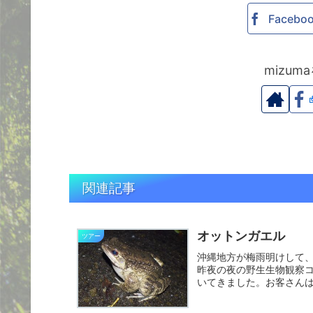
Facebo
mizu
関連記事
オットンガエル
ツアー
沖縄地方が梅雨明けして
昨夜の夜の野生生物観察
いてきました。お客さん
り出す...