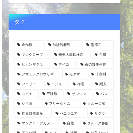
タグ
金作原
加計呂麻島
湯湾岳
マングローブ
奄美大島探検図
台風
ヒカンザクラ
デイゴ
夜の野生生物
アマミノクロウサギ
モダマ
十島村
フェリー
イジュ
梅雨
絹糸
スモモ
三味線
サンシン
バス
シマ唄
フリータイム
クルーズ船
世界自然遺産
バニラエア
サクラ
マングローブカヌー
自然
クルーズ客船
国立公園
ハブ
神屋
奄美まつり