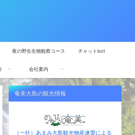
夜の野生生物観察コース
チャットbot
介
会社案内
奄美大島の観光情報
（一社）あまみ大島観光物産連盟による