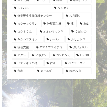
しまバス
タンカン
奄美野生生物保護センター
八月踊り
カクチョウラン
神屋原生林
滝
JAL
コクトくん
オオシマウツギ
くだもの
ヤクシマスミレ
シール
ルリカケス
移住支援
アマミフユイチゴ
ガジュマル
アダン
ノボタン
コンロンカ
LINE@
フナンギョの滝
古道
バニラ・エア
宝島
メヒルギ
おがみ山