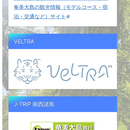
奄美大島の観光情報（モデルコース・宿
泊・交通など）サイト
VELTRA
J-TRIP 南西諸島