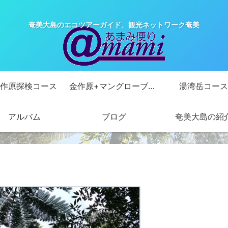
奄美大島のエコツアーガイド、観光ネットワーク奄美
作原探検コース
金作原+マングローブカヌーコース
湯湾岳コース
アルバム
ブログ
奄美大島の紹