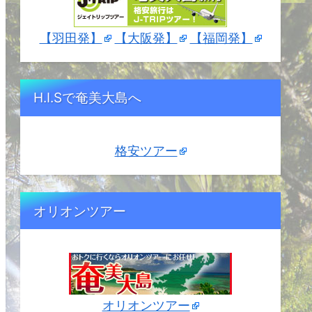
【羽田発】
【大阪発】
【福岡発】
H.I.Sで奄美大島へ
格安ツアー
オリオンツアー
オリオンツアー