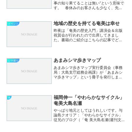
事の知り果てることは無い”という意味で
す。 春休みのお客さんも少なく、先行
きも不安ですが、ボーとしているわけに
はいきません。 まずは、夏にむけて川
や海を楽しむ期間限定ツアーを始めまし
地域の歴史を持てる奄美は幸せ
イベント
た。「奄美 夏あし...
昨夜は「奄美の歴史入門」講演会＆出版
祝賀会が行われたので出席してきまし
た。書籍のご紹介はこちらの記事でどう
ぞ。 写真は祝賀会でお礼を述べる著者
の麓先生ご夫妻。送信者 シマ巡り2011-
1 16:30からの講演会ではまず、著者の
麓先生が「教科...
あまみシマ歩きマップ
シマ巡り
あまみシマ歩きマップ実行委員会（事務
局：大島支庁総務企画課）が「あまみシ
マ歩きマップ」という冊子を発行しまし
た。送信者 シマ巡り2011-2サイズは
A5(A4の半分)、４６ページです。収録さ
れているシマ（集落）は以下の通り。笠
利：赤木名・大...
福岡伸一「やわらかなサイクル」
本
奄美大島名瀬
やっぱり地元としてはうれしいです。与
論島クオリア：「やわらかなサイクル」
従兄のブログ（「奄 美大島名瀬(週刊文春
１月２８日号）」）で知って週刊文春を
買ってきた。こんな町なら住んでみたい