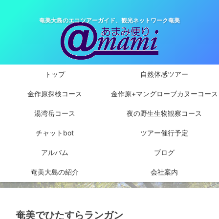
奄美大島のエコツアーガイド、観光ネットワーク奄美
トップ
自然体感ツアー
金作原探検コース
金作原+マングローブカヌーコース
湯湾岳コース
夜の野生生物観察コース
チャットbot
ツアー催行予定
アルバム
ブログ
奄美大島の紹介
会社案内
奄美でひたすらランガン