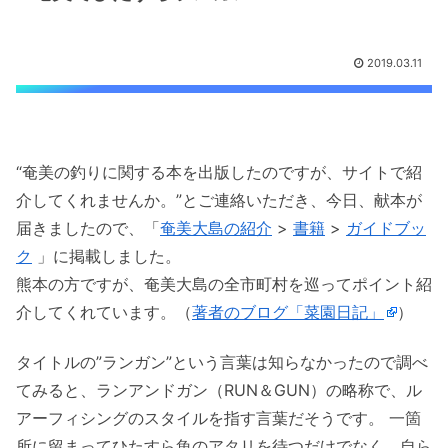
2019.03.11
“奄美の釣りに関する本を出版したのですが、サイトで紹
介してくれませんか。”とご連絡いただき、今日、献本が
届きましたので、「
奄美大島の紹介
>
書籍
>
ガイドブッ
ク
」に掲載しました。
熊本の方ですが、奄美大島の全市町村を巡ってポイント紹
介してくれています。（
著者のブログ「菜園日記」
）
タイトルの”ランガン”という言葉は知らなかったので調べ
てみると、ランアンドガン（RUN＆GUN）の略称で、ル
アーフィシングのスタイルを指す言葉だそうです。 一箇
所に留まってひたすら魚のアタリを待つだけでなく、自ら