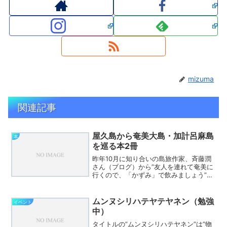
mizuma
関連記事
屋久島から奄美大島・加計呂麻島
本
を巡る本2冊
昨年10月に知り合いの島旅作家、斉藤潤
さん（ブログ）から”友人を連れて奄美に
行くので、「かずみ」で飲みましょう”と
久々に連絡をいただき、ご一緒しまし
た。屋久島から順に回って、奄美ではユ
タ神に会って本を書くと聞いていました
ムンヌシリハテヤテヤネン（勉強
イベント
が、今年1月末に斉藤...
中）
タイトルの”ムンヌシリハテヤネン”は”物