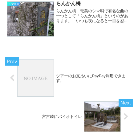
なと思う場所がある。奄美大島名瀬。通
らんかん橋
シマ巡り
りを歩くと生暖かい風...
らんかん橋 奄美のシマ唄で有名な曲の
一つとして「らんかん橋」というのがあ
ります。 いつも夜になると一目を忍ん
で恋人に会いに来ていた女の子が、 大水
が出て、橋が流されてしまったので、 渡
ることができず、彼氏に会えなくて、泣
く泣く帰ったよ。とい...
ツアーのお支払いにPayPay利用できま
す。
宮古崎にバイオトイレ