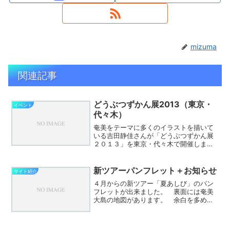
mizuma
関連記事
どうぶつずかん展2013（東京・
イベント
代々木）
奄美をテーマに多くのイラストを描いて
いる吉田静佳さんが「どうぶつずかん展
２０１３」を東京・代々木で開催しま
す。今回で１５年目だそうで、ウチ（観
光ネットワーク奄美）と同じですね。今
年は奄美の絵を中心とした新作だそうで
新ツアーパンフレット＋お知らせ
サイト紹介
す。2013年11月18日...
４月からの新ツアー「夏あしび」のパン
フレットが出来ました。 裏面には奄美
大島の地図があります。 余白を多めに
したので旅行の計画を立てる際にメモ用
としてご利用下さい。 あわせてお知ら
せ。 奄美市の大浜海浜公園にある「タ