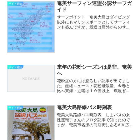
ラソ奄美の竜宮」が今月か...
奄美サーフィン連盟公認サーフガ
サイト紹介
イド
サーフポイント 奄美大島はダイビング
以外にもマリンスポーツとしてサーフィ
ンも盛んですが、最近は島外からのサー
ファーも多く、 水難事故や地元サーファ
ーとのトラブルなども多いようです。
そこで地元サーファーが奄美サーフィン
連盟（略称：ＡＳＡ）と...
来年の花粉シーズンは是非、奄美
サイト紹介
へ
花粉症の方には恐ろしい記事が出てまし
た。産経ニュース：花粉飛散量、今春と
比べ東海・近畿は１０倍以上 環境省が
来春の予測発表 環境省は２４日、来春
のスギ・ヒノキの花粉の総飛散量が、今
春と比べて東海や近畿地方で１０倍以上
奄美大島路線バス時刻表
サイト紹介
となるなど多く、例年比で...
奄美大島路線バス時刻表 しまバスの女
性運転手さんのブログ記事で知ったので
すが、奄美市名瀬の商店街にあるAiAi広
場に事務所があり観光案内所も運営して
いる「あまみ大島観光物産連盟」さん
が、写真のような奄美大島路線バス時刻