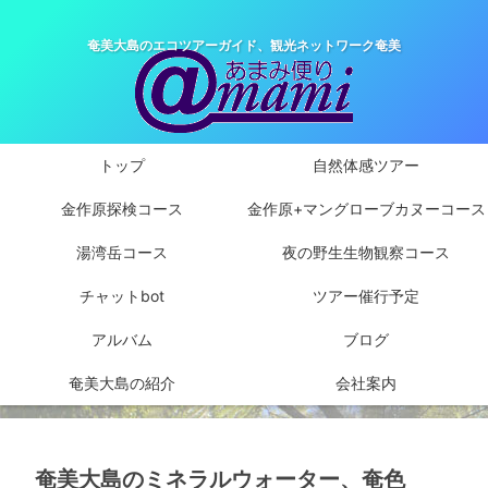
奄美大島のエコツアーガイド、観光ネットワーク奄美
トップ
自然体感ツアー
金作原探検コース
金作原+マングローブカヌーコース
湯湾岳コース
夜の野生生物観察コース
チャットbot
ツアー催行予定
アルバム
ブログ
奄美大島の紹介
会社案内
奄美大島のミネラルウォーター、奄色