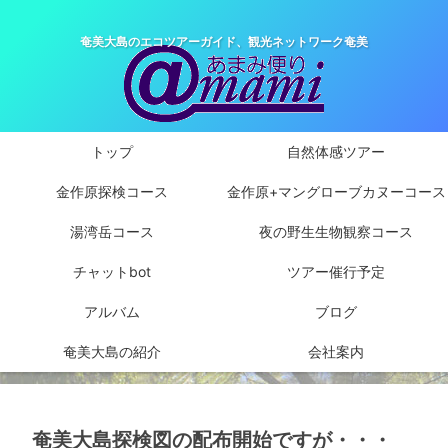
奄美大島のエコツアーガイド、観光ネットワーク奄美
トップ
自然体感ツアー
金作原探検コース
金作原+マングローブカヌーコース
湯湾岳コース
夜の野生生物観察コース
チャットbot
ツアー催行予定
アルバム
ブログ
奄美大島の紹介
会社案内
奄美大島探検図の配布開始ですが・・・