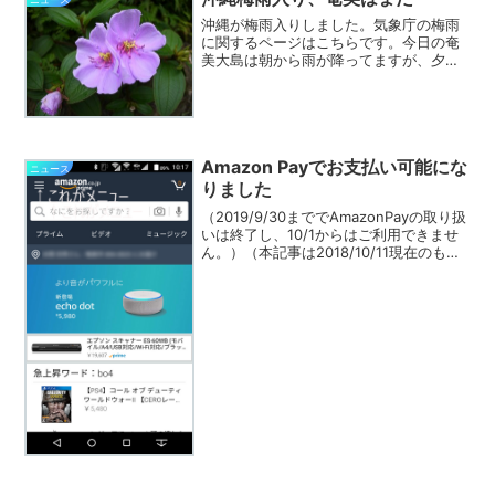
沖縄が梅雨入りしました。気象庁の梅雨
に関するページはこちらです。今日の奄
美大島は朝から雨が降ってますが、夕方
には止みそうで、しばらくは晴れの予報
です。例年だと１１日頃ですから、もう
しばらくですね。既に咲き始めています
がコンロンカや、あちこち...
Amazon Payでお支払い可能にな
ニュース
りました
（2019/9/30まででAmazonPayの取り扱
いは終了し、10/1からはご利用できませ
ん。）（本記事は2018/10/11現在のもの
です。詳細については変更になる場合が
あります。ご了承下さい。）クレジット
カードのお支払いにも対応してき...