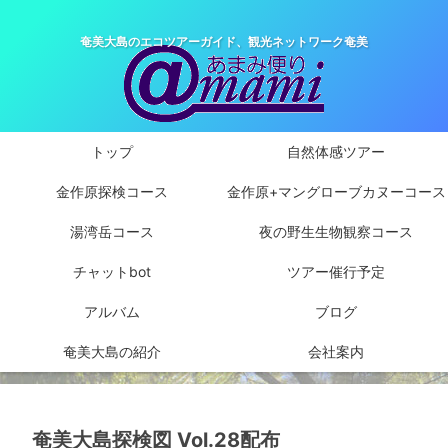
奄美大島のエコツアーガイド、観光ネットワーク奄美
トップ
自然体感ツアー
金作原探検コース
金作原+マングローブカヌーコース
湯湾岳コース
夜の野生生物観察コース
チャットbot
ツアー催行予定
アルバム
ブログ
奄美大島の紹介
会社案内
奄美大島探検図 Vol.28配布