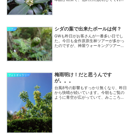
した。奄美野生生物保護センターへ立ち
寄ったあと、徳浜の断崖や今里の立神な
どをみながら、アランガチの滝とガジュ
マルを見て、宇検食堂でお...
シダの葉で出来たボールは何？
ツアー
GWも昨日がお客さんが一番多い日でし
た。今日も金作原原生林ツアーが多かっ
たのですが、神屋ウォーキングツアーへ
行ってきました。お天気も良くて風が気
持ちいい森のお散歩でしたが、今年初の
リュウキュウハグロトンボに出会えた
り、１ｍを超す大きなガラス...
梅雨明け！だと思うんです
フォトギャラリー
が。。。
台風8号の影響もすっかり無くなり、昨日
から快晴が続いています。今朝もご覧の
ように青空が広がっていて、みこころ教
会近くのゴールデンシャワーも台風8号で
叩かれて花が散ってしまいましたが、ま
た新しい花が次々と咲き始めてます。と
いうことで、今日あた...