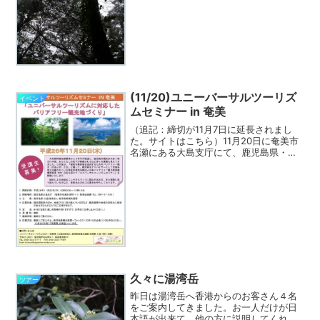
ねと曲がり、龍が登っていくようです。
この角度からみると周りの...
(11/20)ユニーバーサルツーリズ
イベント
ムセミナー in 奄美
（追記：締切が11月7日に延長されまし
た。サイトはこちら）11月20日に奄美市
名瀬にある大島支庁にて、鹿児島県・公
益社団法人 鹿児島県観光連盟の主催で
「ユニバーサルツーリズムセミナー IN 奄
美」として「ユニバーサルツーリズムに
対応したバリ...
久々に湯湾岳
ツアー
昨日は湯湾岳へ香港からのお客さん４名
をご案内してきました。お一人だけが日
本語が出来て、他の方に説明してくれま