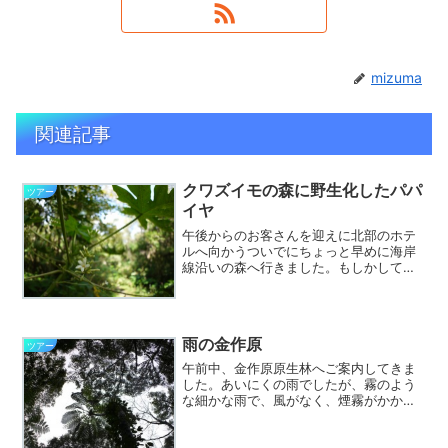
mizuma
関連記事
クワズイモの森に野生化したパパ
ツアー
イヤ
午後からのお客さんを迎えに北部のホテ
ルへ向かうついでにちょっと早めに海岸
線沿いの森へ行きました。もしかしてリ
ュウキュウアサギマダラの集団越冬が見
れないかと思ったのですが、お昼前から
お天気が回復して気温が下がったため
か、まったくいませんでした...
雨の金作原
ツアー
午前中、金作原原生林へご案内してきま
した。あいにくの雨でしたが、霧のよう
な細かな雨で、風がなく、煙霧がかかっ
た森もなかなかいいですよ。写真はスタ
ート地点からすぐのヒカゲヘゴ。くねく