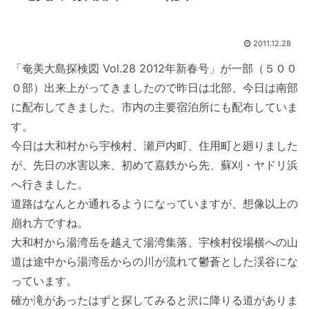
2011.12.28
「奄美大島探検図 Vol.28 2012年新春号」が一部（５００
０部）出来上がってきましたので昨日は北部、今日は南部
に配布してきました。市内の主要宿泊所にも配布していま
す。
今日は大和村から宇検村、瀬戸内町、住用町と廻りました
が、先日の水害以来、初めて嘉鉄から先、蘇刈・ヤドリ浜
へ行きました。
道路はなんとか通れるようになっていますが、想像以上の
崩れ方ですね。
大和村から湯湾岳を越えて湯湾集落、宇検村役場横への山
道は途中から湯湾岳からの川が流れて鬱蒼とした渓谷にな
っています。
確か滝があったはずと探してみると沢に降りる道がありま