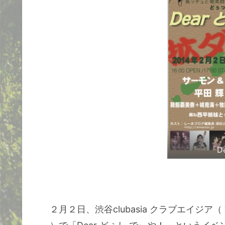
「D
２月２日、渋谷clubasia クラブエイジア（ www.