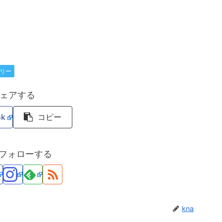
リー
ェアする
ok
コピー
をフォローする
kna