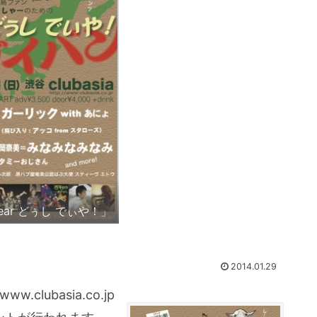
ear どぅし でぃや！」
2014.01.29
clubasia.co.jp