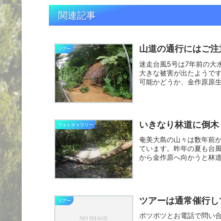
関連記事
山道の通行にはご注
ツアー
迷走台風5号は7年前の大
大きな被害が出たようで
可能かどうか、金作原原
林の...
いきなり林道に倒木
フォトギャラリー
奄美大島の山々は数年前
ています。昨年の夏も台
から金作原へ向かうと林
作原ツ...
ツアーは通常催行し
ツアー
ポツポツとお電話で問い合