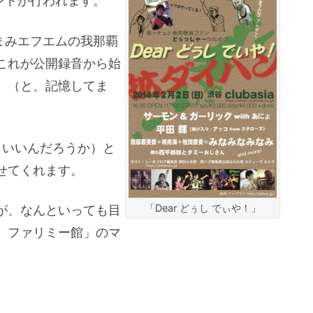
ベントが行われます。
あまみエフエムの我那覇
これが公開録音から始
。（と、記憶してま
で、いいんだろうか）と
せてくれます。
「Dear どぅし でぃや！」
が、なんといっても目
 ファリミー館」のマ
。