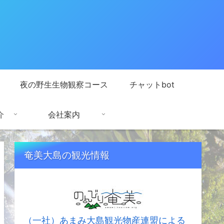
夜の野生生物観察コース
チャットbot
介
会社案内
奄美大島の観光情報
（一社）あまみ大島観光物産連盟による