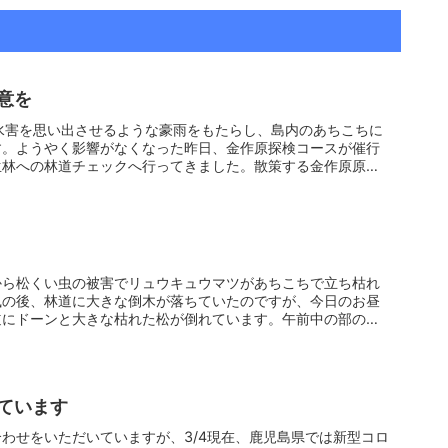
意を
水害を思い出させるような豪雨をもたらし、島内のあちこちに
す。ようやく影響がなくなった昨日、金作原探検コースが催行
生林への林道チェックへ行ってきました。散策する金作原原生
から松くい虫の被害でリュウキュウマツがあちこちで立ち枯れ
風の後、林道に大きな倒木が落ちていたのですが、今日のお昼
道にドーンと大きな枯れた松が倒れています。午前中の部の金
ています
わせをいただいていますが、3/4現在、鹿児島県では新型コロ