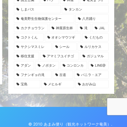
しまバス
タンカン
奄美野生生物保護センター
八月踊り
カクチョウラン
神屋原生林
滝
JAL
コクトくん
オオシマウツギ
くだもの
ヤクシマスミレ
シール
ルリカケス
移住支援
アマミフユイチゴ
ガジュマル
アダン
ノボタン
コンロンカ
LINE@
フナンギョの滝
古道
バニラ・エア
宝島
メヒルギ
おがみ山
© 2010 あまみ便り（観光ネットワーク奄美）.