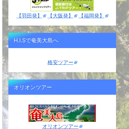
【羽田発】
【大阪発】
【福岡発】
H.I.Sで奄美大島へ
格安ツアー
オリオンツアー
オリオンツアー