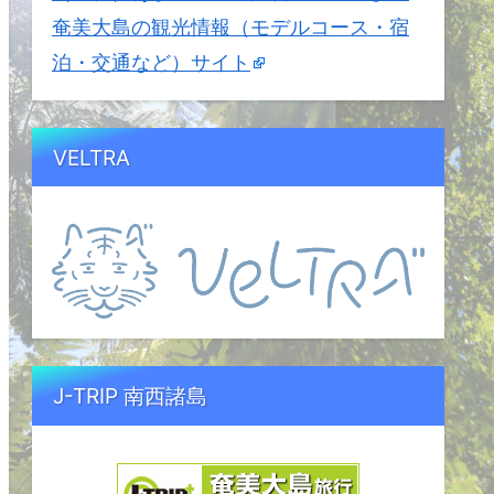
奄美大島の観光情報（モデルコース・宿
泊・交通など）サイト
VELTRA
J-TRIP 南西諸島