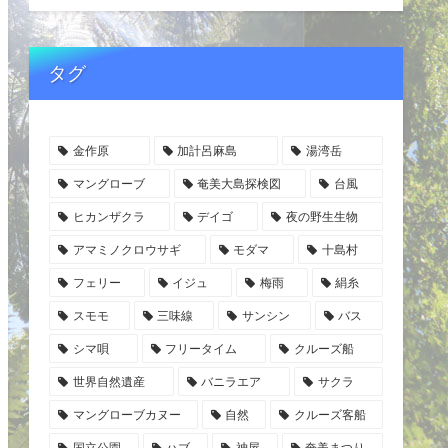
タグ
金作原
加計呂麻島
湯湾岳
マングローブ
奄美大島探検図
台風
ヒカンザクラ
デイゴ
夜の野生生物
アマミノクロウサギ
モダマ
十島村
フェリー
イジュ
梅雨
絹糸
スモモ
三味線
サンシン
バス
シマ唄
フリータイム
クルーズ船
世界自然遺産
バニラエア
サクラ
マングローブカヌー
自然
クルーズ客船
国立公園
ハブ
神屋
奄美まつり