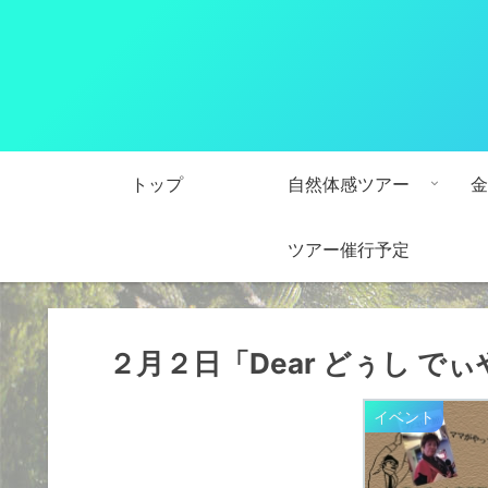
トップ
自然体感ツアー
金
ツアー催行予定
２月２日「Dear どぅし でぃ
イベント