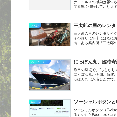
ナウイルスの感染は報告
問題無く催行しておりま
閉...
三太郎の里のレンタ
シマ巡り
三太郎の里のレンタサイ
その帰りに年末には既に
海にある案内所「三太郎
い感じ...
にっぽん丸、臨時寄
フォトギャラリー
昨日の時点で、”もしかし
にっぽん丸が今朝、急遽
っぽん丸は入港したので、
た...
ソーシャルボタンとF
ニュース
ソーシャルボタン（Twit
るもの）とFaceboo