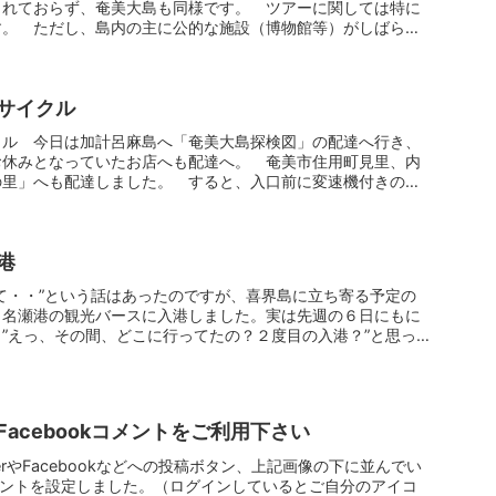
されておらず、奄美大島も同様です。 ツアーに関しては特に
す。 ただし、島内の主に公的な施設（博物館等）がしばらく
サイクル
クル 今日は加計呂麻島へ「奄美大島探検図」の配達へ行き、
お休みとなっていたお店へも配達へ。 奄美市住用町見里、内
の里」へも配達しました。 すると、入口前に変速機付きのい
港
て・・”という話はあったのですが、喜界島に立ち寄る予定の
、名瀬港の観光バースに入港しました。実は先週の６日にもに
”えっ、その間、どこに行ってたの？２度目の入港？”と思っ
acebookコメントをご利用下さい
terやFacebookなどへの投稿ボタン、上記画像の下に並んでい
kコメントを設定しました。（ログインしているとご自分のアイコ