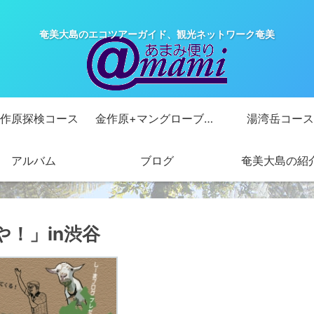
奄美大島のエコツアーガイド、観光ネットワーク奄美
作原探検コース
金作原+マングローブカヌーコース
湯湾岳コース
アルバム
ブログ
奄美大島の紹
や！」in渋谷