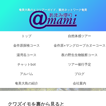
奄美大島のエコツアーガイド、観光ネットワーク奄美
トップ
自然体感ツアー
金作原探検コース
金作原+マングローブカヌーコース
湯湾岳コース
夜の野生生物観察コース
チャットbot
ツアー催行予定
アルバム
ブログ
奄美大島の紹介
会社案内
クワズイモを裏から見ると