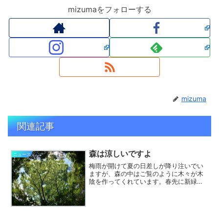
mizumaをフォローする
mizuma
関連記事
森は涼しいですよ
ニュース
梅雨が開けて夏の日差しが降り注いでい
ますが、森の中はご覧のように木々が木
陰を作ってくれています。春先に新緑が
綺麗だったハゼノキも夏の日差しに緑が
綺麗です。意外な数字ですが、実は梅雨
明け前の6月半ばから最高気温は30度を
越えていますが、まだ猛...