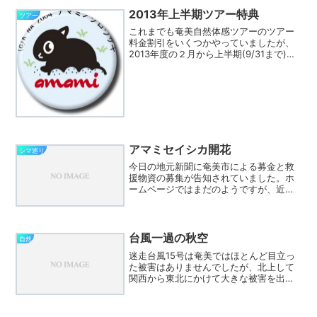
2013年上半期ツアー特典
ツアー
これまでも奄美自然体感ツアーのツアー
料金割引をいくつかやっていましたが、
2013年度の２月から上半期(9/31まで)に
ついて若干改定しました。さらに上半期
限定のツアー料金割引を追加していま
す。「2013年上半期ツアー特典」のペー
ジをご覧下さ...
アマミセイシカ開花
シマ巡り
今日の地元新聞に奄美市による募金と救
援物資の募集が告知されていました。ホ
ームページではまだのようですが、近日
中に掲載されると思います。 先日、龍
郷町の自然観察の森で植栽ですがアマミ
セイシカが咲き始めていました。送信者
シマ巡り2011-1 ...
台風一過の秋空
自然
迷走台風15号は奄美ではほとんど目立っ
た被害はありませんでしたが、北上して
関西から東北にかけて大きな被害を出し
ました。 被害にあわれた方々にお見舞
い申し上げます。 今朝の奄美は24度と
涼しい朝になりました。 空もスコーン