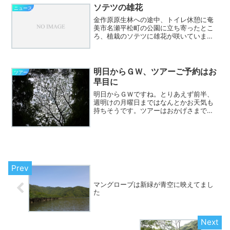
と抜けて秋、といった...
ソテツの雄花
ニュース
金作原原生林への途中、トイレ休憩に奄
美市名瀬平松町の公園に立ち寄ったとこ
ろ、植栽のソテツに雄花が咲いていまし
た。奄美の梅雨は植物の花々が教えてく
れます。イジュの花が咲くと梅雨入り、
そして、ソテツの雄花が満開となる頃が
梅雨明け間近です。ソテツ...
明日からＧＷ、ツアーご予約はお
ツアー
早目に
明日からＧＷですね。とりあえず前半、
週明けの月曜日まではなんとかお天気も
持ちそうです。ツアーはおかげさまでご
予約をいただいていますが、定番の金作
原ツアーは、まだ余裕のある日もありま
すので、なるべく早めにご予約をお願い
します。季節外れの北風が...
マングローブは新緑が青空に映えてまし
た