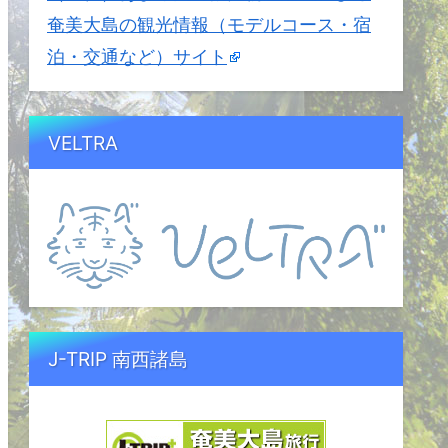
奄美大島の観光情報（モデルコース・宿
泊・交通など）サイト
VELTRA
J-TRIP 南西諸島