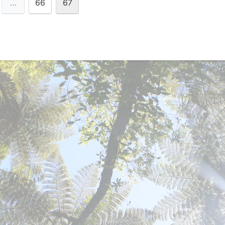
…
66
67