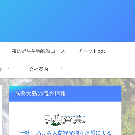
夜の野生生物観察コース
チャットbot
介
会社案内
奄美大島の観光情報
（一社）あまみ大島観光物産連盟による