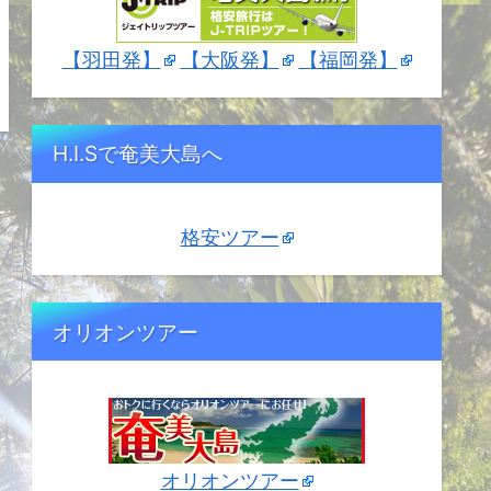
【羽田発】
【大阪発】
【福岡発】
H.I.Sで奄美大島へ
格安ツアー
オリオンツアー
オリオンツアー