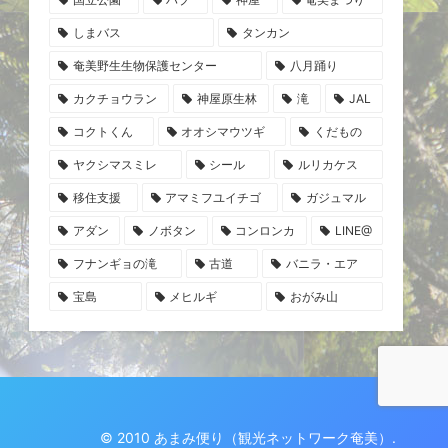
しまバス
タンカン
奄美野生生物保護センター
八月踊り
カクチョウラン
神屋原生林
滝
JAL
コクトくん
オオシマウツギ
くだもの
ヤクシマスミレ
シール
ルリカケス
移住支援
アマミフユイチゴ
ガジュマル
アダン
ノボタン
コンロンカ
LINE@
フナンギョの滝
古道
バニラ・エア
宝島
メヒルギ
おがみ山
© 2010 あまみ便り（観光ネットワーク奄美）.