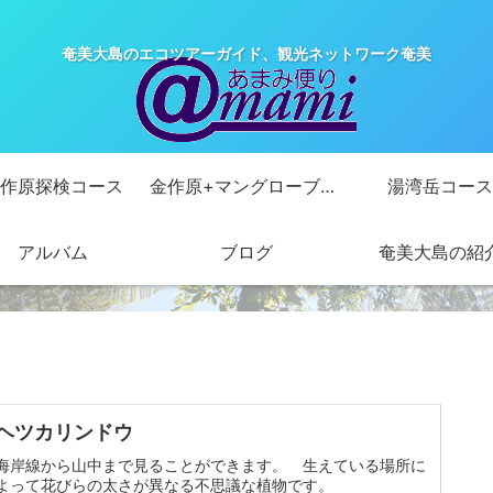
奄美大島のエコツアーガイド、観光ネットワーク奄美
作原探検コース
金作原+マングローブカヌーコース
湯湾岳コース
アルバム
ブログ
奄美大島の紹
ヘツカリンドウ
海岸線から山中まで見ることができます。 生えている場所に
よって花びらの太さが異なる不思議な植物です。