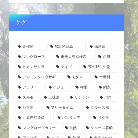
タグ
金作原
加計呂麻島
湯湾岳
マングローブ
奄美大島探検図
台風
ヒカンザクラ
デイゴ
夜の野生生物
アマミノクロウサギ
モダマ
十島村
フェリー
イジュ
梅雨
絹糸
スモモ
三味線
サンシン
バス
シマ唄
フリータイム
クルーズ船
世界自然遺産
バニラエア
サクラ
マングローブカヌー
自然
クルーズ客船
国立公園
ハブ
神屋
奄美まつり