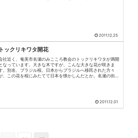
2011.12.25
トックリキワタ開花
会社近く、奄美市名瀬のみこころ教会のトックリキワタが満開
となっています。大きな木ですが、こんな大きな花が咲きま
す。別名、ブラジル桜。日本からブラジルへ移民された方々
が、この花を桜にみたてて日本を懐かしんだとか。名瀬の街中
も変化してます。「シ...
2011.12.01