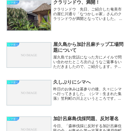
クラリンドウ、満開！
シマ巡り
クラリンドウ 先日、ご紹介した奄美市
の屋仁川通り「なつかしゃ家」さんのク
ラリンドウが満開となっていました。
庭先のミニチュアの高倉がいい感じなの
で一緒に撮影してきました。 お近くを
通る際には是非、ご覧ください。
屋久島から加計呂麻チップ工場問
シマ巡り
題について
屋久島でお世話になった方にメイルで問
い合わせたところ次のようなご返事をい
ただきましたので、ご紹介します。テー
プ起こし（労作！）の大東担当者の発言
に少しコメントを。 「木を切れば森が若
返って保水力が向上する」の一点張りだ
久しぶりにシマへ
シマ巡り
が、森林を伐採すれば、...
昨日のお休みは墓参りの後、久々にシマ
へ行ってきました。（シマ：生まれた集
落）笠利町の川上というところです。
祖母や父が暮らしていて、私の本籍地に
もなっている住居跡は父が畑にしていた
のですが、今は親戚の方が手入れしてく
れて、立派なバナナ畑にな...
加計呂麻島伐採問題、反対署名
シマ巡り
今日、「森林伐採に反対する加計呂麻住
民の会」が集めた第一次署名を瀬戸内町