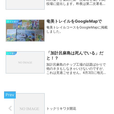
役場に提出します。昨夜は第二次署名を
集めるためのお願いの文書と署名用紙の
PDFをまとめWikiにアップしました。詳
しくは上記まとめWikiをご覧下さい。カ
ケロマドットコ...
奄美トレイルをGoogleMapで
サイト紹介
奄美トレイルコースをGoogleMapに掲載
しました。
「加計呂麻島は死んでいる」だ
シマ巡り
と！？
加計呂麻島のチップ工場の話題ばかりで
他のネタもしなきゃいけないのですが、
これは見過ごせません。4月3日に地元の
ケーブルテレビ（奄美市をカバー）で放
送された「情報便ＤＸ」という番組の中
で、チップ工場建設計画を進めている企
業である大東海運産業の...
トックリキワタ開花