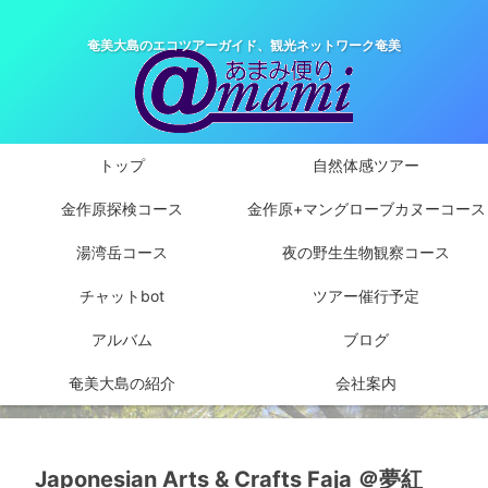
奄美大島のエコツアーガイド、観光ネットワーク奄美
トップ
自然体感ツアー
金作原探検コース
金作原+マングローブカヌーコース
湯湾岳コース
夜の野生生物観察コース
チャットbot
ツアー催行予定
アルバム
ブログ
奄美大島の紹介
会社案内
Japonesian Arts & Crafts Faja ＠夢紅