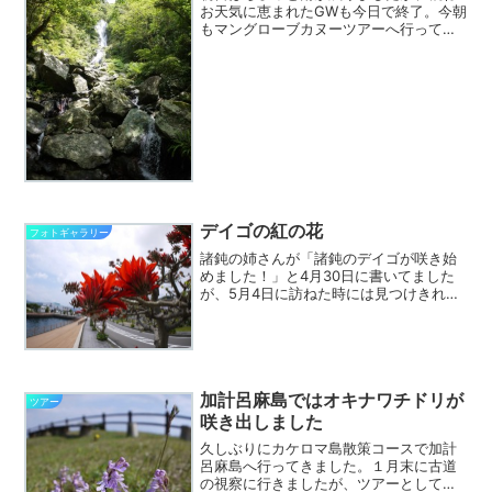
お天気に恵まれたGWも今日で終了。今朝
もマングローブカヌーツアーへ行ってき
ましたが、人もまばらでした。写真は帰
り道に立ち寄ったフナンギョの滝。GW前
の雨の影響がまだ残っていて水量はいつ
もより多めです。国道...
デイゴの紅の花
フォトギャラリー
諸鈍の姉さんが「諸鈍のデイゴが咲き始
めました！」と4月30日に書いてました
が、5月4日に訪ねた時には見つけきれま
せんでした。しかし、古仁屋の海の駅近
くのコーラル橋ではチラホラと咲いてい
るのを見ていたので、今日はお客さんが
半潜水船せとに乗船し...
加計呂麻島ではオキナワチドリが
ツアー
咲き出しました
久しぶりにカケロマ島散策コースで加計
呂麻島へ行ってきました。１月末に古道
の視察に行きましたが、ツアーとしては