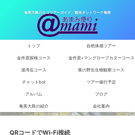
奄美大島のエコツアーガイド、観光ネットワーク奄美
トップ
自然体感ツアー
金作原探検コース
金作原+マングローブカヌーコース
湯湾岳コース
夜の野生生物観察コース
チャットbot
ツアー催行予定
アルバム
ブログ
奄美大島の紹介
会社案内
QRコードでWi-Fi接続