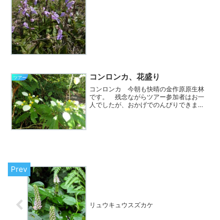
ちょうど２ヶ月ぶりです。ちょうど前日
にkakeroma.comさんがFafcebookで”オ
キナワチドリが咲き始めてますよ”という
の...
コンロンカ、花盛り
ツアー
コンロンカ 今朝も快晴の金作原原生林
です。 残念ながらツアー参加者はお一
人でしたが、おかげでのんびりできまし
た。 道端にはコンロンカが花盛りで
す。他にも梅雨時期の花々が咲いていま
すが、今年の梅雨はなんかおかしいで
す。 一番が、虫がいないこと...
リュウキュウスズカケ