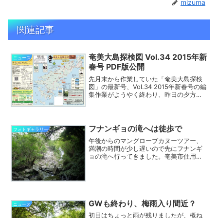
mizuma
関連記事
奄美大島探検図 Vol.34 2015年新
ニュース
春号 PDF版公開
先月末から作業していた「奄美大島探検
図」の最新号、Vol.34 2015年新春号の編
集作業がようやく終わり、昨日の夕方に
印刷所へ原稿を入稿しました。印刷版の
冊子は25日頃に出来上がる予定ですの
で、年内に主要な施設へは配布が出来る
かと思います...
フナンギョの滝へは徒歩で
フォトギャラリー
午後からのマングローブカヌーツアー、
満潮の時間が少し遅いので先にフナンギ
ョの滝へ行ってきました。奄美市住用町
の川内集落内を通りしばらくいくと舗装
路が終わり、未舗装の林道に入ります
が、林道の入り口に先日までは無かっ
た、「通行止め フナンギョの...
GWも終わり、梅雨入り間近？
ニュース
初日はちょっと雨が残りましたが、概ね