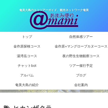
奄美大島のエコツアーガイド、観光ネットワーク奄美
トップ
自然体感ツアー
金作原探検コース
金作原+マングローブカヌーコース
湯湾岳コース
夜の野生生物観察コース
チャットbot
ツアー催行予定
アルバム
ブログ
奄美大島の紹介
会社案内