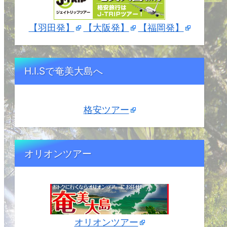
【羽田発】
【大阪発】
【福岡発】
H.I.Sで奄美大島へ
格安ツアー
オリオンツアー
オリオンツアー