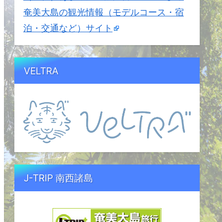
奄美大島の観光情報（モデルコース・宿
泊・交通など）サイト
VELTRA
J-TRIP 南西諸島