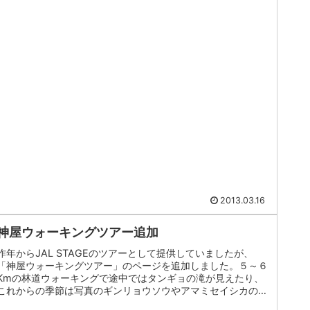
2013.03.16
神屋ウォーキングツアー追加
昨年からJAL STAGEのツアーとして提供していましたが、
「神屋ウォーキングツアー」のページを追加しました。５～６
Kmの林道ウォーキングで途中ではタンギョの滝が見えたり、
これからの季節は写真のギンリョウソウやアマミセイシカの可
憐な花々が楽...