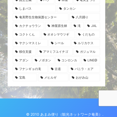
しまバス
タンカン
奄美野生生物保護センター
八月踊り
カクチョウラン
神屋原生林
滝
JAL
コクトくん
オオシマウツギ
くだもの
ヤクシマスミレ
シール
ルリカケス
移住支援
アマミフユイチゴ
ガジュマル
アダン
ノボタン
コンロンカ
LINE@
フナンギョの滝
古道
バニラ・エア
宝島
メヒルギ
おがみ山
© 2010 あまみ便り（観光ネットワーク奄美）.