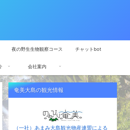
夜の野生生物観察コース
チャットbot
介
会社案内
奄美大島の観光情報
（一社）あまみ大島観光物産連盟による