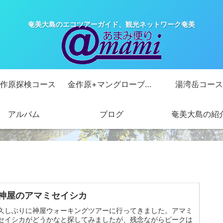
奄美大島のエコツアーガイド、観光ネットワーク奄美
作原探検コース
金作原+マングローブカヌーコース
湯湾岳コース
アルバム
ブログ
奄美大島の紹
神屋のアマミセイシカ
久しぶりに神屋ウォーキングツアーに行ってきました。アマミ
セイシカがどうかなと探してみましたが、残念ながらピークは