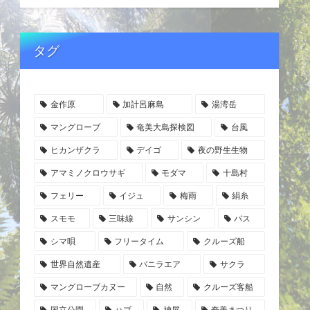
タグ
金作原
加計呂麻島
湯湾岳
マングローブ
奄美大島探検図
台風
ヒカンザクラ
デイゴ
夜の野生生物
アマミノクロウサギ
モダマ
十島村
フェリー
イジュ
梅雨
絹糸
スモモ
三味線
サンシン
バス
シマ唄
フリータイム
クルーズ船
世界自然遺産
バニラエア
サクラ
マングローブカヌー
自然
クルーズ客船
国立公園
ハブ
神屋
奄美まつり