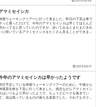
2013.05.05
アマミセイシカ
神屋ウォーキングツアーに行って来ました。昨日の下見は車で
ざっと通っただけで、今年のアマミセイシカは早くてほとんど
終わってると思っていたのですが、歩いてみるとまだまだきれ
いに咲いているアマミセイシカをたくさん見ることができまし
た。この他のアマ...
2013.03.17
今年のアマミセイシカは早かったようです
明日予定している神屋ウォーキングツアーのために、午後から
神屋原生林を下見に行って来ました。残念ながらアマミセイシ
カはいつもより早かったようで、ちょうどピークを過ぎてい
て、花は残っているものの落ちる直前でした。それでもサクラ
ツツジやギンリョウ...