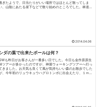
過ぎたようで、日当たりがいい場所ではほとんど散ってしま
い、山陰にあたる崖下などで散り始めのところでした。林道の
一番奥、住用ダムか...
2014.04.06
シダの葉で出来たボールは何？
GWも昨日がお客さんが一番多い日でした。今日も金作原原生
林ツアーが多かったのですが、神屋ウォーキングツアーへ行っ
てきました。お天気も良くて風が気持ちいい森のお散歩でした
が、今年初のリュウキュウハグロトンボに出会えたり、１ｍを
超す大きなガラス...