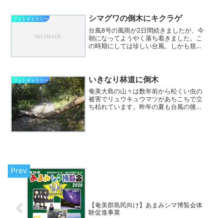
シマグワの倒木にキクラゲ
フォトギャラリー
台風8号の風雨が2日間続きましたが、今
朝になってようやく落ち着きました。こ
の時期にしては珍しい台風、しかも規模
もかなり大きかったので心配でしたが、
奄美大島ではさほどの被害はありません
でした。今朝は台風の去った後の一仕
事、金作原原生林への影響...
いきなり林道に倒木
フォトギャラリー
奄美大島の山々は数年前から松くい虫の
被害でリュウキュウマツがあちこちで立
ち枯れています。昨年の夏も台風の後、
林道に大きな倒木が落ちていたのです
が、今日のお昼から金作原へ向かうと林
道にドーンと大きな枯れた松が倒れてい
ます。午前中の部の金作原ツ...
【奄美群島民向け】あまみシマ博覧会体
験促進事業