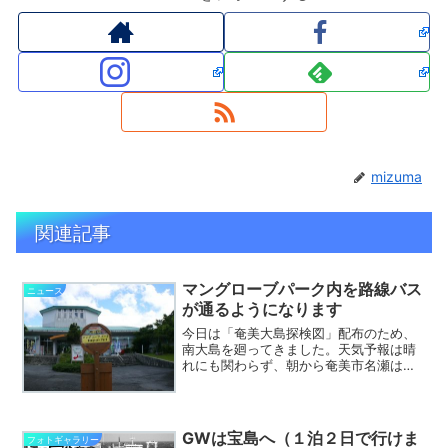
mizuma
関連記事
マングローブパーク内を路線バス
ニュース
が通るようになります
今日は「奄美大島探検図」配布のため、
南大島を廻ってきました。天気予報は晴
れにも関わらず、朝から奄美市名瀬は
雨。晴れたかと思うと、大和村・宇検村
といわゆるカタブリ（局所的な雨）の連
続でした。沖縄の南にある台風なりそこ
ないの熱帯低気圧からの湿っ...
GWは宝島へ（１泊２日で行けま
フォトギャラリー