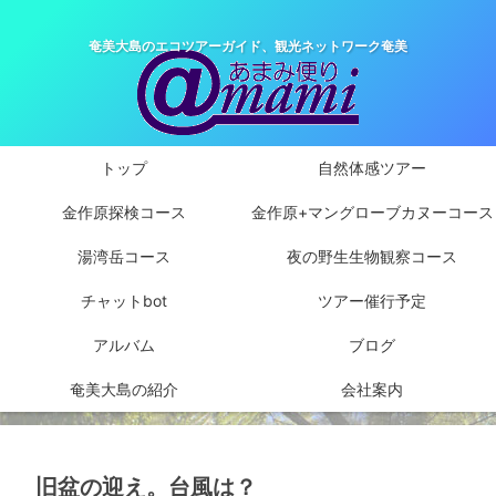
奄美大島のエコツアーガイド、観光ネットワーク奄美
トップ
自然体感ツアー
金作原探検コース
金作原+マングローブカヌーコース
湯湾岳コース
夜の野生生物観察コース
チャットbot
ツアー催行予定
アルバム
ブログ
奄美大島の紹介
会社案内
旧盆の迎え。台風は？