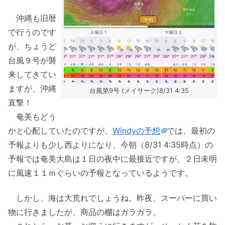
沖縄も旧暦
で行うのです
が、ちょうど
台風９号が襲
来してきてい
ますが、沖縄
台風第9号 (メイサーク)8/31 4:35
直撃！
奄美もどう
かと心配していたのですが、
Windyの予想
では、最初の
予報よりも少し西よりになり、今朝（8/31 4:35時点）の
予報では奄美大島は１日の夜中に最接近ですが、２日未明
に風速１１ｍぐらいの予報となっているようです。
しかし、海は大荒れでしょうね。昨夜、スーパーに買い
物に行きましたが、商品の棚はガラガラ。