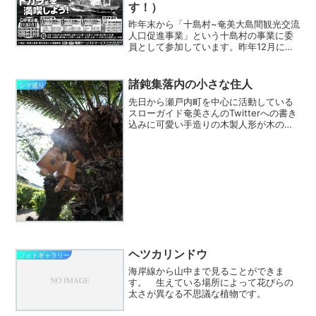
す！）
昨年末から「十島村~奄美大島間観光交流
人口促進事業」という十島村の事業に委
員として参加しています。昨年12月には
まず宝島と小宝島の視察に行き、それを
元に２月にはモニターツアー（リンク先
は奄美新聞の記事）も行われました。そ
諸鈍集落内の小さな住人
シマ巡り
ういった実績を元にし...
先日から瀬戸内町を中心に活動している
スローガイド奄美さんのTwitterへの書き
込みに可愛い手造りの木製人形が木の枝
に乗っかている写真がちょくちょく流れ
ていて気になっていましたが、先日、カ
ケロマ島散策コースのご案内で加計呂麻
島を訪れた時にス...
ヘツカリンドウ
フォトギャラリー
海岸線から山中まで見ることができま
す。 生えている場所によって花びらの
太さが異なる不思議な植物です。