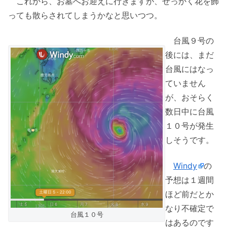
これから、お墓へお迎えに行きますが、せっかく花を飾
っても散らされてしまうかなと思いつつ。
台風９号の
後には、まだ
台風にはなっ
ていません
が、おそらく
数日中に台風
１０号が発生
しそうです。
Windy
の
予想は１週間
ほど前だとか
なり不確定で
台風１０号
はあるのです