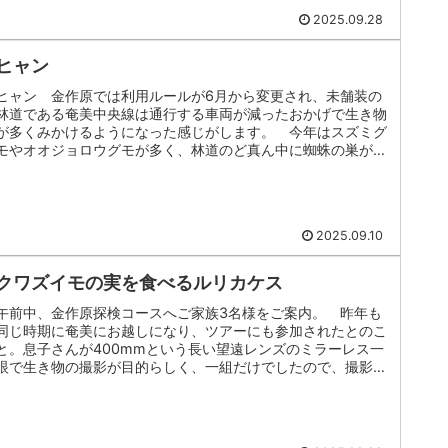
2025.09.28
ヒャン
ヒャン 金作原では利用ルールが6月から変更され、未舗装の
林道である奄美中央線は通行する車両が減ったおかげで生き物
が多くみかけるようになった感じがします。 今年はスズミグ
モやオオジョロウグモが多く、林道のど真ん中に蜘蛛の巣があ
ったりすのですが...
2025.09.10
クワズイモの実を食べるルリカケス
午前中、金作原探検コースへご家族3名様をご案内。 昨年も
同じ時期に奄美にお越しになり、ツアーにも参加されたとのこ
と。息子さんが400mmという長い望遠レンズのミラーレス一
眼で生き物の撮影が目的らしく、一組だけでしたので、撮影を
メインにのんび...