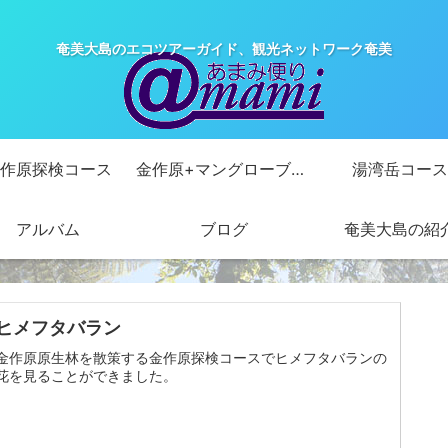
奄美大島のエコツアーガイド、観光ネットワーク奄美
作原探検コース
金作原+マングローブカヌーコース
湯湾岳コース
アルバム
ブログ
奄美大島の紹
ヒメフタバラン
金作原原生林を散策する金作原探検コースでヒメフタバランの
花を見ることができました。