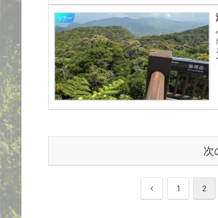
ツアー
次
前
1
2
へ