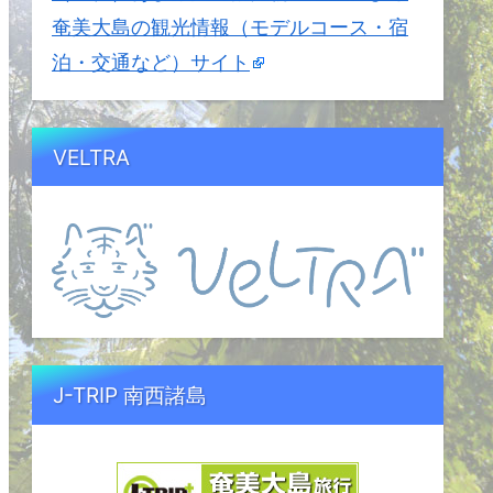
奄美大島の観光情報（モデルコース・宿
泊・交通など）サイト
VELTRA
J-TRIP 南西諸島