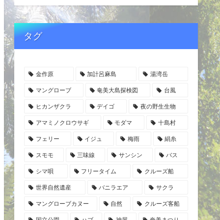
タグ
金作原
加計呂麻島
湯湾岳
マングローブ
奄美大島探検図
台風
ヒカンザクラ
デイゴ
夜の野生生物
アマミノクロウサギ
モダマ
十島村
フェリー
イジュ
梅雨
絹糸
スモモ
三味線
サンシン
バス
シマ唄
フリータイム
クルーズ船
世界自然遺産
バニラエア
サクラ
マングローブカヌー
自然
クルーズ客船
国立公園
ハブ
神屋
奄美まつり