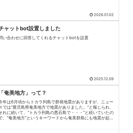
2026.01.02
チャットbot設置しました
問い合わせに回答してくれるチャットbotを設置
2025.12.09
「奄美地方」って？
今年は6月頃からトカラ列島で群発地震がありますが、ニュー
スでは”鹿児島県奄美地方で地震がありました。”と報じられ、
それに続いて、”トカラ列島の悪石島で・・・”と続いていたの
で、”奄美地方”というキーワードから奄美群島にも地震が起き
ていると誤...