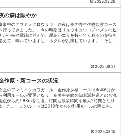
2025.08.28
夜の森は賑やか
食事中のアマミノクロウサギ 昨夜は夜の野生生物観察コース
へ行ってきました。 今の時期はリュウキュウコノハズクのヒ
ナが小枝や電線に並んで、親鳥がエサを持ってくれるのを待ち
構えて、鳴いていますし、ホタルが乱舞しています。 そし
て、なにより2・3...
2025.08.21
金作原・新コースの状況
樹上のアマミイシカワガエル 金作原探検コースは今年6月か
ら利用ルールが変更となり、奄美中央線の知名瀬林道との合流
地点から約1.6Kmを往復、時間も散策時間を最大2時間となり
ました。 このルートは2019年からの利用ルールの際に中型
バスを利用...
2025.08.15