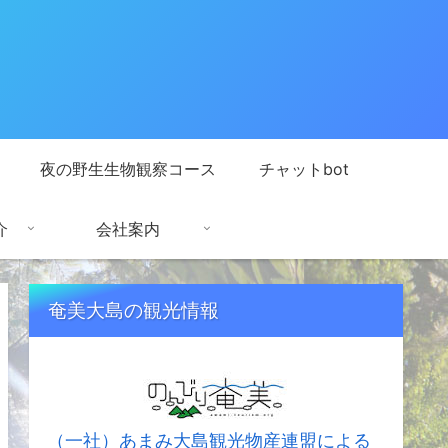
夜の野生生物観察コース
チャットbot
介
会社案内
奄美大島の観光情報
（一社）あまみ大島観光物産連盟による