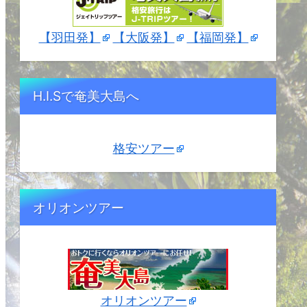
【羽田発】
【大阪発】
【福岡発】
H.I.Sで奄美大島へ
格安ツアー
オリオンツアー
オリオンツアー