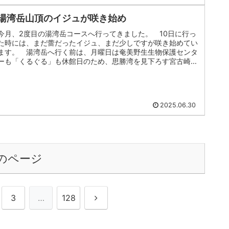
湯湾岳山頂のイジュが咲き始め
今月、2度目の湯湾岳コースへ行ってきました。 10日に行っ
た時には、まだ蕾だったイジュ、まだ少しですが咲き始めてい
ます。 湯湾岳へ行く前は、月曜日は奄美野生生物保護センタ
ーも「くるぐる」も休館日のため、思勝湾を見下ろす宮古崎の
公園や国直集落...
2025.06.30
のページ
次
3
…
128
へ