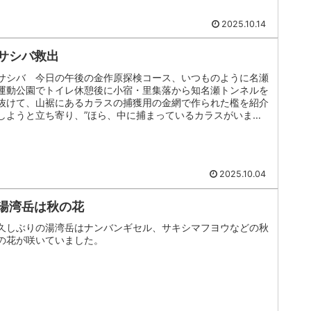
2025.10.14
サシバ救出
サシバ 今日の午後の金作原探検コース、いつものように名瀬
運動公園でトイレ休憩後に小宿・里集落から知名瀬トンネルを
抜けて、山裾にあるカラスの捕獲用の金網で作られた檻を紹介
しようと立ち寄り、”ほら、中に捕まっているカラスがいます
よね。”と言いな...
2025.10.04
湯湾岳は秋の花
久しぶりの湯湾岳はナンバンギセル、サキシマフヨウなどの秋
の花が咲いていました。