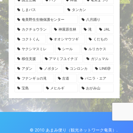
しまバス
タンカン
奄美野生生物保護センター
八月踊り
カクチョウラン
神屋原生林
滝
JAL
コクトくん
オオシマウツギ
くだもの
ヤクシマスミレ
シール
ルリカケス
移住支援
アマミフユイチゴ
ガジュマル
アダン
ノボタン
コンロンカ
LINE@
フナンギョの滝
古道
バニラ・エア
宝島
メヒルギ
おがみ山
© 2010 あまみ便り（観光ネットワーク奄美）.