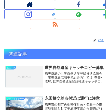
kna
関連記事
世界自然遺産キャッチコピー募集
ニュース
奄美群島の世界自然遺産登録推進協議会
（奄美群島広域事務組合内）では｢奄美･
琉球｣世界自然遺産登録推進キャッチコピ
ーを募集しています。（要綱は上記画像
からPDFにリンクしてます。）申込み期
限は4月30日です。
永田橋交差点付近は通行に注意
フォトギャラリー
奄美市の都市再生整備計画・名瀬中心市
街地地区として平成19年度から整備が行