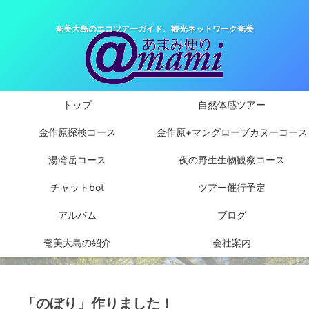
奄美大島のエコツアーガイド、観光ネットワーク奄美
トップ
自然体感ツアー
金作原探検コース
金作原+マングローブカヌーコース
湯湾岳コース
夜の野生生物観察コース
チャットbot
ツアー催行予定
アルバム
ブログ
奄美大島の紹介
会社案内
「のぼり」作りました！