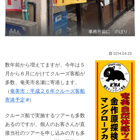
事務所前に「のぼり」
2014.04.25
数年前から増えてますが、今年は５
月から６月にかけてクルーズ客船が
多数、奄美市名瀬に寄港します。
（
奄美市：平成２６年クルーズ客船
寄港予定
）
クルーズ船で実施するツアーも多数
あるのですが、個人のお客さんが直
接当社のツアーを申し込みの方も多