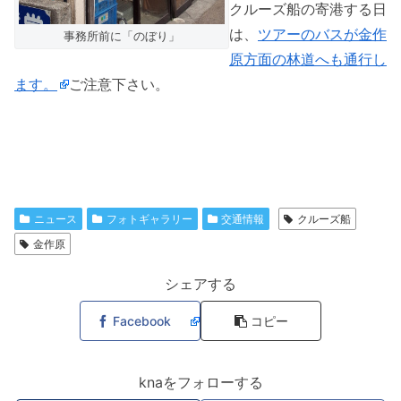
クルーズ船の寄港する日
は、
ツアーのバスが金作
事務所前に「のぼり」
原方面の林道へも通行し
ます。
ご注意下さい。
ニュース
フォトギャラリー
交通情報
クルーズ船
金作原
シェアする
Facebook
コピー
knaをフォローする