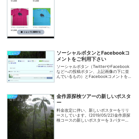
ソーシャルボタンとFacebookコ
ニュース
メントをご利用下さい
ソーシャルボタン（TwitterやFacebook
などへの投稿ボタン、上記画像の下に並
んでいるもの）とFacebookコメントを設
定しました。（ログインしているとご自
分のアイコンが表示されています。）ソ
ーシャルボタンを押すと該当記事のリン
金作原探検ツアーの新しいポスタ
ク...
ツアー
ー
料金改定に伴い、新しいポスターをリリ
ースしています。(2019/05/22)金作原探
検コースの新しいポスターを３パターン
作ってみました。Facebookページのアル
バムにアップしてあります。是非、ご覧
になってお好きなものに「いいね！」を