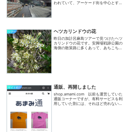
われていて、アーケード街を中心とする
商店街がかなり様変わりしていますが、
和光トンネルからの永田橋交差点から奄
美市役所までの道も拡幅工事が続いてい
ます。道路の拡幅のため...
ヘツカリンドウの花
ツアー
昨日の加計呂麻島ツアーで見つけたヘツ
カリンドウの花です。安脚場戦跡公園の
海側の散策路に多くあって、あちこちに
たくさんのつぼみがありました。その中
で満開だったのがこちらの株。花びらの
真ん中、色がついている部分に蜜線があ
り、他の株ではたくさんの...
通販、再開しました
サイト紹介
shop.amami.com 以前も運営していた
通販コーナーですが、有料サービスを利
用していた割には、それほど売れない、
ということもあり、一旦中断していまし
た。 しかし、何時の間にやら、新しい
サービスが流行っているようで、奄美市
の商店街で服...