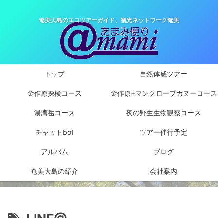
奄美大島のエコツアーガイド、観光ネットワーク奄美
トップ
自然体感ツアー
金作原探検コース
金作原+マングローブカヌーコース
湯湾岳コース
夜の野生生物観察コース
チャットbot
ツアー催行予定
アルバム
ブログ
奄美大島の紹介
会社案内