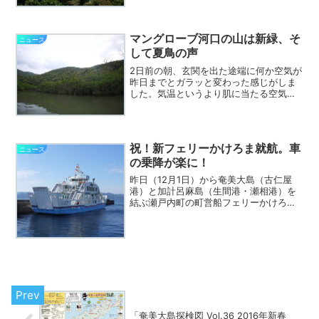
から夏休み突入。忙しくなりそうです。
マングローブ河口の山は新緑、そ
ニュース
して夏鳥の声
2日前の朝、玄関を出た途端に何か空気が
昨日までとガラッと変わった感じがしま
した。気温というより肌に当たる空気が
暖かくなったかんじです。お天気は今朝
まで雨続きでしたが、気温もあがり、今
日の午後からのマングローブでは住用川
河口近くの山はご覧の新...
祝！新フェリーかけろま就航。車
ニュース
の乗降が楽に！
昨日（12月1日）から奄美大島（古仁屋
港）と加計呂麻島（生間港・瀬相港）を
結ぶ瀬戸内町の町営船フェリーかけろま
は3代目の新造船が就航しました。写真は
先月末に試験運行中に古仁屋港に停泊し
ていた新フェリーかけろまです。写真で
はわかりにくいのです...
「奄美大島探検図 Vol.36 2016年新春