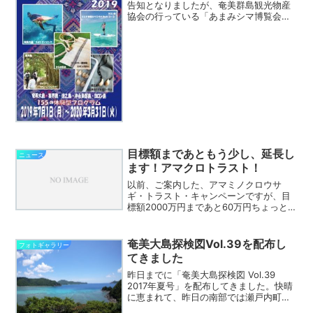
告知となりましたが、奄美群島観光物産
協会の行っている「あまみシマ博覧会
2019」が2019年7月1日から2020年3月
31日まで行われます。（ちなみにパンフ
レットには shimahaku.goonto...
目標額まであともう少し、延長し
ニュース
ます！アマクロトラスト！
以前、ご案内した、アマミノクロウサ
ギ・トラスト・キャンペーンですが、目
標額2000万円まであと60万円ちょっと
で、6/30までの募集期間を目標達成まで
延長しているそうです。皆さんのご協力
を是非！
奄美大島探検図Vol.39を配布し
フォトギャラリー
てきました
昨日までに「奄美大島探検図 Vol.39
2017年夏号」を配布してきました。快晴
に恵まれて、昨日の南部では瀬戸内町嘉
鉄の湾が見事な嘉鉄ブルー。さて、昨日