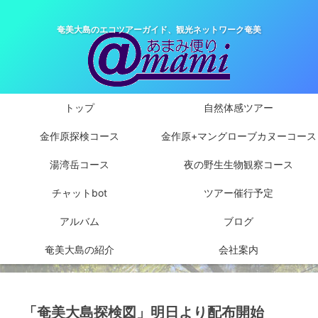
奄美大島のエコツアーガイド、観光ネットワーク奄美
トップ
自然体感ツアー
金作原探検コース
金作原+マングローブカヌーコース
湯湾岳コース
夜の野生生物観察コース
チャットbot
ツアー催行予定
アルバム
ブログ
奄美大島の紹介
会社案内
「奄美大島探検図」明日より配布開始