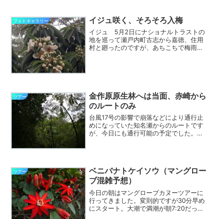
イジュ咲く、そろそろ入梅
フォトギャラリー
イジュ 5月2日にナショナルトラストの
地を巡って瀬戸内町古志から嘉徳、住用
村と廻ったのですが、あちこちで梅雨入
りを告げる花々が咲き始めていました。
サネンバナ（月桃）やコンロンカもそう
ですが、梅雨を告げる花の代表としては
やはりイジュでしょう。...
金作原原生林へは当面、赤崎から
ツアー
のルートのみ
台風17号の影響で崩落などにより通行止
めになっていた知名瀬からのルートです
が、今日にも通行可能の予定でした。と
ころが、今日になってさらに大規模な崩
落が発生したとのことで、知名瀬ルート
を最優先としていた関係で里ルートとあ
わせて知名瀬ルートはし...
ベニバナトケイソウ（マングロー
ツアー
ブ混雑予想）
今日の朝はマングローブカヌーツアーに
行ってきました。変則的ですが30分早め
にスタート。大潮で満潮が朝7:20だった
ためです。なんとかギリギリ水路に入れ