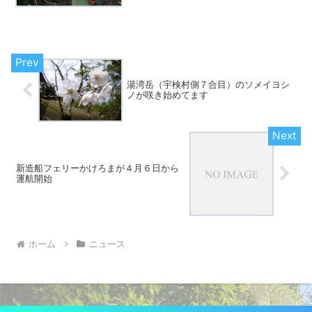
ましたが、さすがにGWのということで、
帰り際にマングローブパークのカヌーの
お客さんと入れ替...
湯湾岳（宇検村側７合目）のソメイヨシ
ノが咲き始めてます
新造船フェリーかけろまが４月６日から
運航開始
ホーム
ニュース