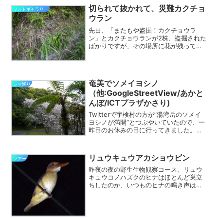
切られて抜かれて、災難カクチョ
フォトギャラリー
ウラン
先日、「またもや盗掘！カクチョウラ
ン」とカクチョウランが2株、盗掘された
ばかりですが、その場所に花が残ってい
た１株も今日姿を消していました。ご覧
のように根本からまるごと持っていって
ます。さらには林道沿いに咲いていたカ
クチョウランの株、４本ほ...
奄美でソメイヨシノ
シマ巡り
（他:GoogleStreetView/あかと
んぼ/ICTプラザかさり)
Twitterで宇検村の方が”湯湾岳のソメイ
ヨシノが満開”とつぶやいていたので、一
昨日のお休みの日に行ってきました。宇
検村役場裏から湯湾岳に登っていき、7合
目の展望台へ曲がる場所のソメイヨシノ
がご覧のように満開でした。ヒカゲヘゴ
リュウキュウアカショウビン
ツアー
と並んだ眺め...
昨夜の夜の野生生物観察コース、リュウ
キュウコノハズクのヒナはほとんど巣立
ちしたのか、いつものヒナの鳴き声はま
ったく聴こえませんでした。ホタルも数
が少し減ってきたようです。電線にはい
つものようにルリカケスが寝ていました
が、リュウキュウアカショ...