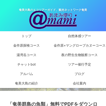
奄美大島のエコツアーガイド、観光ネットワーク奄美
トップ
自然体感ツアー
金作原探検コース
金作原+マングローブカヌーコース
湯湾岳コース
夜の野生生物観察コース
チャットbot
ツアー催行予定
アルバム
ブログ
奄美大島の紹介
会社案内
「奄美群島の魚類」無料でPDFをダウンロ