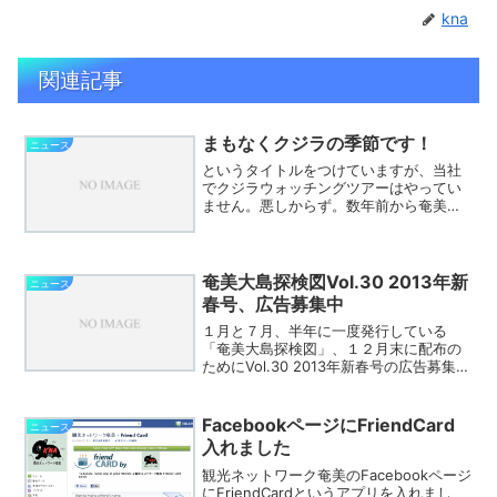
kna
関連記事
まもなくクジラの季節です！
ニュース
というタイトルをつけていますが、当社
でクジラウォッチングツアーはやってい
ません。悪しからず。数年前から奄美大
島では「奄美大島☆撮影日記」さんを中
心にクジラの調査が行われていて「奄美
クジラ・イルカ協会」さんのサイトには
調査データがまとめられて...
奄美大島探検図Vol.30 2013年新
ニュース
春号、広告募集中
１月と７月、半年に一度発行している
「奄美大島探検図」、１２月末に配布の
ためにVol.30 2013年新春号の広告募集を
開始しました。昨日は北大島（笠利町・
龍郷町）、今日は南大島（住用町・瀬戸
内町・宇検村・大和村）に営業で廻って
FacebookページにFriendCard
ニュース
きました。１１...
入れました
観光ネットワーク奄美のFacebookページ
にFriendCardというアプリを入れまし