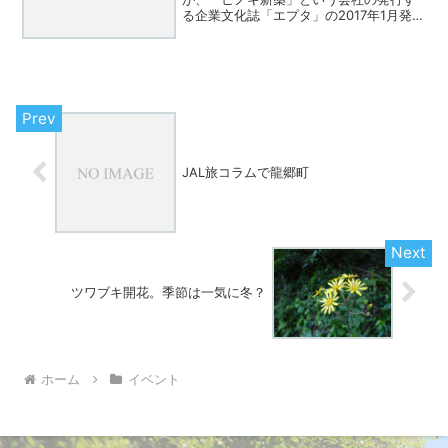
る企業文化誌「エプタ」の2017年1月発行
の８０号で奄美が特集されています。書
店では見たことがありませんが、こちら
の「エプタ」公式サイトからも購入でき
るようです。全72...
JAL旅コラムで龍郷町
ツワブキ開花。季節は一気に冬？
ホーム
イベント