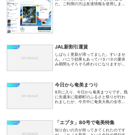
た。ご利用の方は友達情報を使用します
ので許可して下さい。自分の友達の誕生
日に誕生日おめでとうカードを送る（友
達のウォールに投稿）します。写真は2枚
用意し...
JAL新割引運賃
ニュース
しばらく更新が滞ってました。すいませ
ん。バニラ効果もあってバタバタの夏休
み期間もそろそろ終わりになりますが、
嬉しいニュースが届きました。地元新聞
でも記事になっていますが、JALが奄美
群島振興交付金を活用した交流需要喚起
対策特別事業を受け、1...
今日から奄美まつり
イベント
8月に入り、今日から奄美まつりです。既
に先週末に龍郷町のふるさと祭りが行わ
れましたが、今月中に奄美大島の全市町
村のお祭りが行われます。ということ
で、さぼってましたが、カレンダーに祭
りの予定をアップしました。しかしなが
ら、困ったことに市町村の...
「エプタ」80号で奄美特集
ニュース
知り合いの方が持ってきてくれたのです
が、「ヒノキ新薬」という会社の発行す