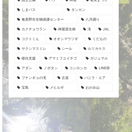
しまバス
タンカン
奄美野生生物保護センター
八月踊り
カクチョウラン
神屋原生林
滝
JAL
コクトくん
オオシマウツギ
くだもの
ヤクシマスミレ
シール
ルリカケス
移住支援
アマミフユイチゴ
ガジュマル
アダン
ノボタン
コンロンカ
LINE@
フナンギョの滝
古道
バニラ・エア
宝島
メヒルギ
おがみ山