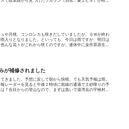
ースで散策路から見つけたツルラン（別名：夏エビネ）が咲き
ジュや月桃、コンロンカも咲きだしていましたが、ＧＷが終わ
梅雨入りとなりました。といっても、今日は雨ですが、明日は
は色んな花々がこれから咲くのですが、連休中に金作原原生林
みが補修されました
ってきました。予想に反して朝から快晴。でも天気予報は雨。
予報レーダーを見ると午後２時頃に前線の通過で土砂降りの予
トは７合目からの登山なので、まずは急いで湯湾岳の宇検村側7