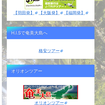
【羽田発】
【大阪発】
【福岡発】
H.I.Sで奄美大島へ
格安ツアー
オリオンツアー
オリオンツアー