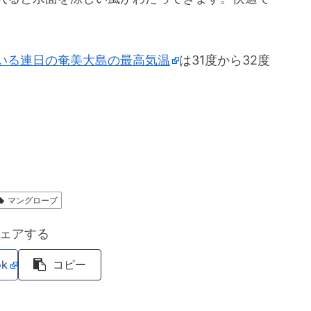
いる連日の奄美大島の最高気温
は31度から32度
マングローブ
ェアする
ok
コピー