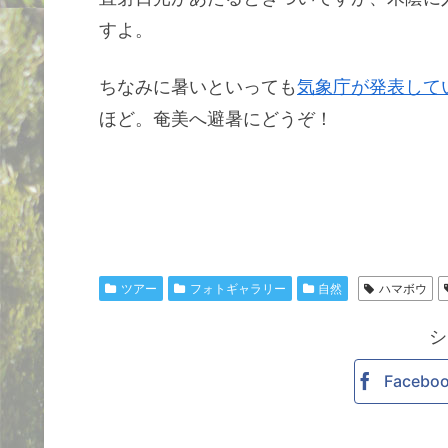
すよ。
ちなみに暑いといっても
気象庁が発表して
ほど。奄美へ避暑にどうぞ！
ツアー
フォトギャラリー
自然
ハマボウ
シ
Facebo