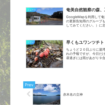
奄美自然観察の森、
ニュース
GoogleMapを利用し
の更新告知用のグループも
してみてください。）に北
早くもユワンツチト
ツアー
ちょうど２０日ぶりに湯
れの予報ですが、今日だ
昼過ぎには雨があがり９
ユワン...
赤木名の立神