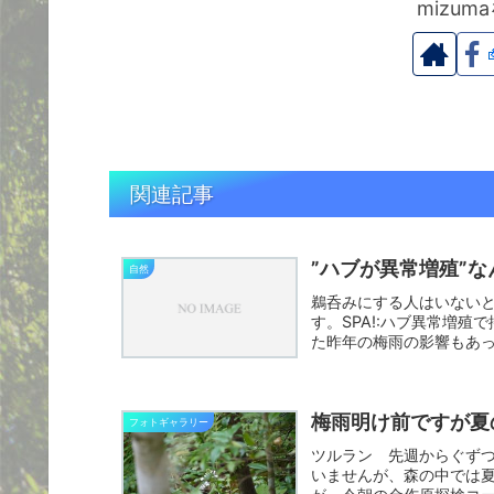
mizu
関連記事
”ハブが異常増殖”
自然
鵜呑みにする人はいない
す。SPA!:ハブ異常増
た昨年の梅雨の影響もあ
で...
梅雨明け前ですが夏
フォトギャラリー
ツルラン 先週からぐず
いませんが、森の中では