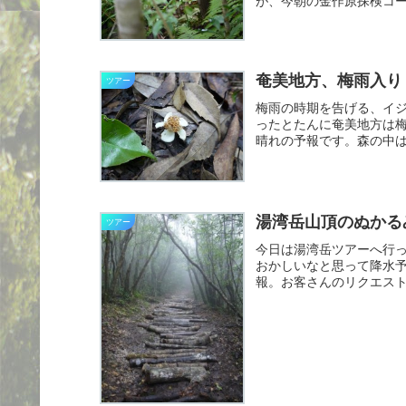
が、今朝の金作原探検コ
始めてい...
奄美地方、梅雨入り
ツアー
梅雨の時期を告げる、イ
ったとたんに奄美地方は
晴れの予報です。森の中
の散策...
湯湾岳山頂のぬかる
ツアー
今日は湯湾岳ツアーへ行
おかしいなと思って降水
報。お客さんのリクエス
合目...