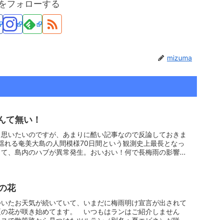
maをフォローする
mizuma
なんて無い！
と思いたいのですが、あまりに酷い記事なので反論しておきま
殖で揺れる奄美大島の人間模様70日間という観測史上最長となっ
って、島内のハブが異常発生。おいおい！何で長梅雨の影響
の花
ついたお天気が続いていて、いまだに梅雨明け宣言が出されて
夏の花が咲き始めてます。 いつもはランはご紹介しません