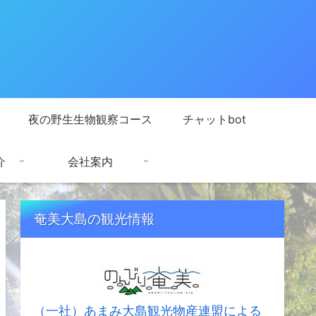
夜の野生生物観察コース
チャットbot
介
会社案内
奄美大島の観光情報
（一社）あまみ大島観光物産連盟による