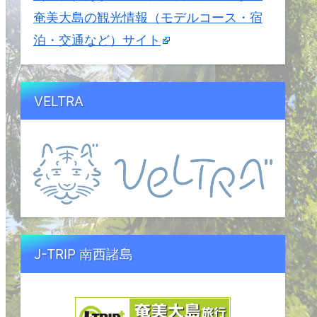
奄美大島の観光情報（モデルコース・宿
泊・交通など）サイト
VELTRA
J-TRIP 南西諸島