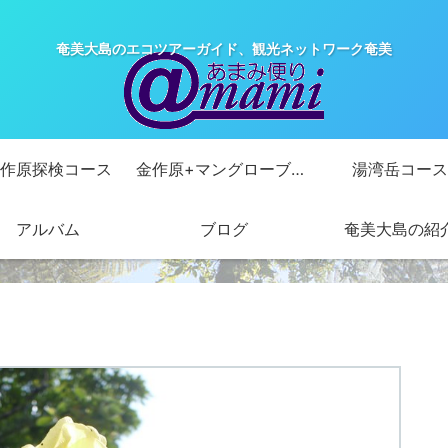
奄美大島のエコツアーガイド、観光ネットワーク奄美
作原探検コース
金作原+マングローブカヌーコース
湯湾岳コース
アルバム
ブログ
奄美大島の紹