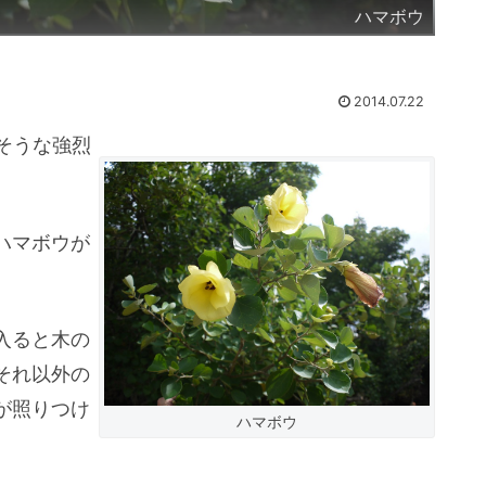
ハマボウ
2014.07.22
そうな強烈
。
ハマボウが
入ると木の
それ以外の
が照りつけ
ハマボウ