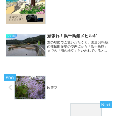
頑張れ！浜千鳥館メヒルギ
シマ巡り
左の地図でご覧いだたくと、国道58号線
の龍郷町役場の交差点から「浜千鳥館」
までの「浦の橋立」といわれているとこ
ろは、マングローブを埋め立てるための
堤があった場所で、堤と「とおしめ公
園」・「りゅうがく館」・「町中央グラ
ンド」の間には調整池があ...
吹雪花