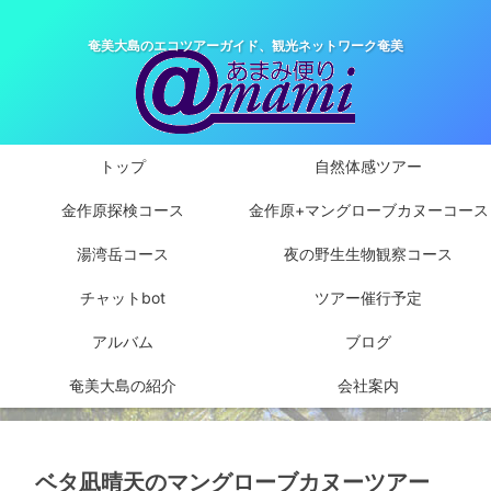
奄美大島のエコツアーガイド、観光ネットワーク奄美
トップ
自然体感ツアー
金作原探検コース
金作原+マングローブカヌーコース
湯湾岳コース
夜の野生生物観察コース
チャットbot
ツアー催行予定
アルバム
ブログ
奄美大島の紹介
会社案内
ベタ凪晴天のマングローブカヌーツアー