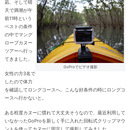
凪、そして晴
天で満潮が午
前11時という
ベストの条件
の中でマング
ローブカヌー
ツアーへ行っ
てきました。
GoProでビデオ撮影
女性の方3名で
したので体力
を確認してロングコースへ。こんな好条件の時にロングコ
ースへ行かないと。
ある程度カヌーに慣れて大丈夫そうなので、最近利用して
いなかったGoProを新しく手に入れた回転式クリップマウ
ントを使ってカヌーに固定して撮影してみました。