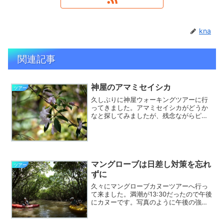
kna
関連記事
神屋のアマミセイシカ
ツアー
久しぶりに神屋ウォーキングツアーに行
ってきました。アマミセイシカがどうか
なと探してみましたが、残念ながらピー
クは過ぎたようで、日当たりがいい場所
ではほとんど散ってしまい、山陰にあた
る崖下などで散り始めのところでした。
林道の一番奥、住用ダムか...
マングローブは日差し対策を忘れ
ツアー
ずに
久々にマングローブカヌーツアーへ行っ
て来ました。満潮が13:30だったので午後
にカヌーです。写真のように午後の強い
日差しが照りつけてます。マングローブ
に流れる役勝川と住用川の主流をカヌー