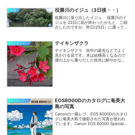
で進む時はまったく木陰はありません。
ギンギラギンの日差...
役勝川のイジュ（3日後・・）
シマ巡り
役勝川に張り出したイジュ 役勝川のイ
ジュを 22日に花が終わったかもと、ご紹
介したのですが、昨日(25日）に通ってみ
ると、どんどんと咲くところでした。
「役勝エコロード」という国道58号線か
ら宇検村への役勝トンネルが出来る前の
テイキンザクラ
フォトギャラリー
役勝川沿いの...
テイキンザクラ 街中の庭先などでよく
見かける花です。木は結構高くなるので
塀の上から乗りだした枝先に鮮やかな紅
い花が目立ちます。花期は特になく年中
です。 「琉球の樹木」によると西イン
ド諸島が原産の園芸種。 漢字では堤琴
桜、別名ナンヨウザクラ。...
EOS8000Dのカタログに奄美大
フォトギャラリー
島の写真
Canonの一眼レフ、EOS 8000Dのカタロ
グに奄美大島で撮影された写真が使われ
ています。Canon EOS 8000D Special
Site上記Special SiteのTravel Photo
Galleryにも奄美大島の写真が...