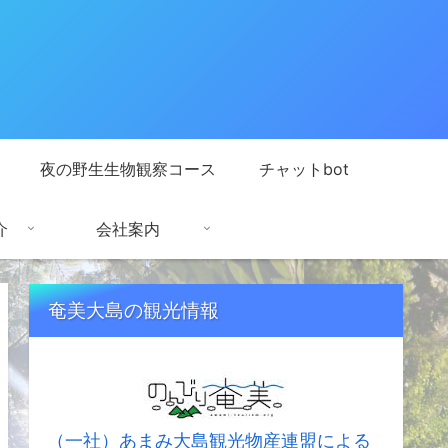
夜の野生生物観察コース
チャットbot
介
会社案内
奄美大島の観光情報
（一社）あまみ大島観光物産連盟による