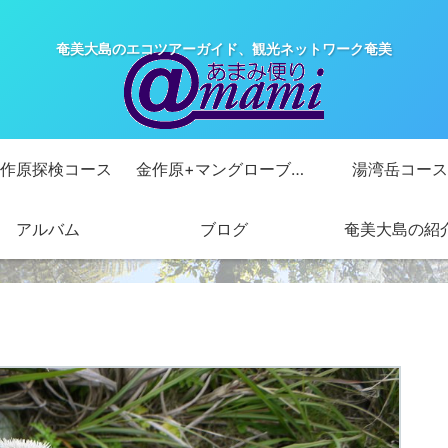
奄美大島のエコツアーガイド、観光ネットワーク奄美
作原探検コース
金作原+マングローブカヌーコース
湯湾岳コース
アルバム
ブログ
奄美大島の紹