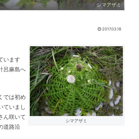
シマアザミ
2017.03.18
ています
計呂麻島へ
くでは初め
いていまし
さん咲いて
シマアザミ
の道路沿