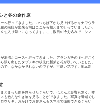
シと冬の金作原
アーへ行ってきました。いつもは下から見上げるオキナワウラ
現在の階段が出来る前はここから根元まで行っていましたが、
に立ち入り禁止になってます。ここ数日の冷え込みで、シマグ
たが湯湾岳コースへ行ってきました。アランガチの滝へ行こう
から張り出したタブノキの枝先に新芽と花が咲いていました。
るので、なかなか見れないのですが、可愛い花です。地元新聞
節
しまとまった雨を降らせたぐらいで、ほとんど影響も無く、昨
ースも色んな生き物を見ることができました。写真は道端でじ
クロウサギ。おかげでお客さんもスマホで撮影できるぐらいで