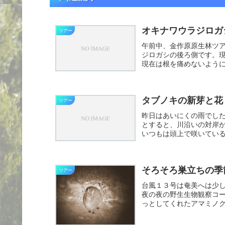
オキナワウラジロガ
ツアー
午前中、金作原原生林ツ
ジロガシの後ろ側です。
現在は根を痛めないよう
ワ・イ...
タブノキの新芽と花
ツアー
昨日はあいにくの雨でし
とすると、川沿いの対岸
いつもは頭上で咲いてい
でリュ...
そろそろ巣立ちの季
ツアー
台風１３号は奄美へは少
夜の夜の野生生物観察コ
っとしてくれたアマミノ
した。...