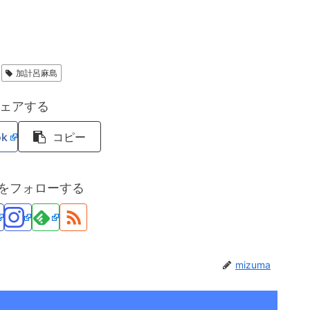
加計呂麻島
ェアする
ok
コピー
maをフォローする
mizuma