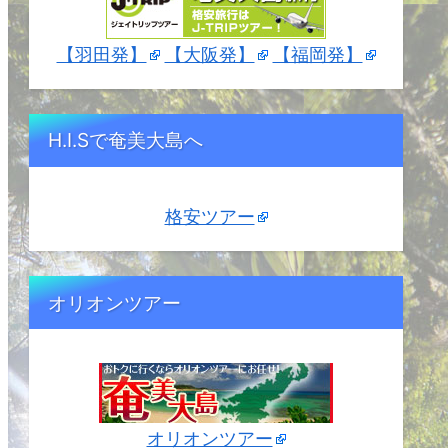
【羽田発】
【大阪発】
【福岡発】
H.I.Sで奄美大島へ
格安ツアー
オリオンツアー
オリオンツアー