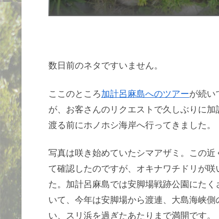
数日前のネタですいません。
ここのところ
加計呂麻島へのツアー
が続い
が、お客さんのリクエストで久しぶりに加
渡る前にホノホシ海岸へ行ってきました。
写真は咲き始めていたシマアザミ。この近
て確認したのですが、オキナワチドリが咲
た。加計呂麻島では安脚場戦跡公園にたく
いて、今年は安脚場から渡連、大島海峡側
い、スリ浜を過ぎたあたりまで満開です。