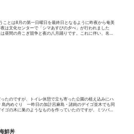
うことは8月の第一日曜日を最終日となるように昨夜から奄美
昨夜は文化センターで「シマあすびの夕べ」が行われました
日は昼間の舟こぎ競争と夜の八月踊りです。これに伴い、名瀬
だったのですが、トイレ休憩で立ち寄った公園の植え込みにハ
 島内めぐり 一昨日の加計呂麻島・諸鈍のデイゴ並木でも同
デイゴの木に巣のようなものを作っていたのですが、ミツバチ
海鮮丼