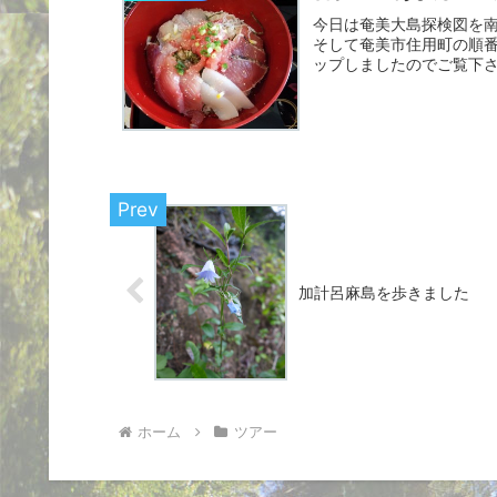
今日は奄美大島探検図を
そして奄美市住用町の順番
ップしましたのでご覧下
寄...
加計呂麻島を歩きました
ホーム
ツアー