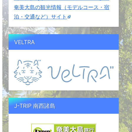
奄美大島の観光情報（モデルコース・宿
泊・交通など）サイト
VELTRA
J-TRIP 南西諸島