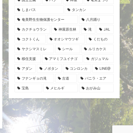
しまバス
タンカン
奄美野生生物保護センター
八月踊り
カクチョウラン
神屋原生林
滝
JAL
コクトくん
オオシマウツギ
くだもの
ヤクシマスミレ
シール
ルリカケス
移住支援
アマミフユイチゴ
ガジュマル
アダン
ノボタン
コンロンカ
LINE@
フナンギョの滝
古道
バニラ・エア
宝島
メヒルギ
おがみ山