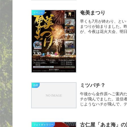
奄美まつり
イベント
早くも7月が終わり、とい
まつりが始まりました。
が、今夜は花火大会、明
市街地...
ミツバチ？
自然
午後から金作原へご案内
チが飛んでました。送信者
じようなハチが飛んで、
でし...
古仁屋「あま海」の
フォトギャラリー