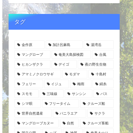
タグ
金作原
加計呂麻島
湯湾岳
マングローブ
奄美大島探検図
台風
ヒカンザクラ
デイゴ
夜の野生生物
アマミノクロウサギ
モダマ
十島村
フェリー
イジュ
梅雨
絹糸
スモモ
三味線
サンシン
バス
シマ唄
フリータイム
クルーズ船
世界自然遺産
バニラエア
サクラ
マングローブカヌー
自然
クルーズ客船
国立公園
ハブ
神屋
奄美まつり