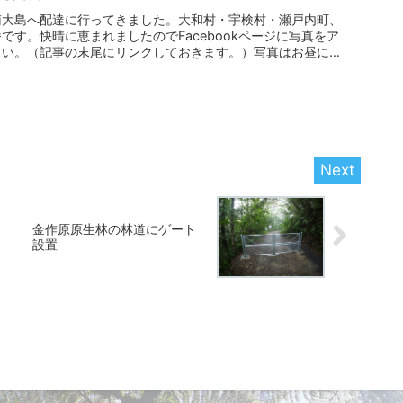
南大島へ配達に行ってきました。大和村・宇検村・瀬戸内町、
です。快晴に恵まれましたのでFacebookページに写真をア
さい。（記事の末尾にリンクしておきます。）写真はお昼に
金作原原生林の林道にゲート
設置