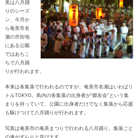
美は八月踊
りのシーズ
ン、今月か
ら奄美市名
瀬の市街地
にある公園
ではあちこ
ちで八月踊
りが行われます。
本来は各集落で行われるのですが、奄美市名瀬はいわばリ
トルTOKYO。島内の各集落の出身者が”郷友会”という集
まりを持っていて、公園に出身者だけでなく集落から応援
も駆けつけて八月踊りが行われます。
写真は奄美市の奄美まつりで行われる八月踊り。集落ごと
の連がずらりと並びます。