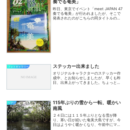
奏でる奄美」
昨日、東京でイベント「meet JAPAN 47
奏でる奄美」が行われましたが、そこで
発表されたのがこちらの同タイトルのガ
イドブックです。ガイドブックのページ
にリンクしておきました。当社のツアー
も３つ紹介されていて、OZ magazine
の...
ステッカー出来ました
フォトギャラリー
オリジナルキャラクターのステッカー作
成中、とお知らせしましたが、早くも昨
日、出来上がってきました。ちょっとわ
かりずらいかもしれませんが、直径６ｃ
ｍの丸型です。奄美デザイン企画さん、
お仕事、早！、そして丁寧です。価格は1
枚105円。4枚セット...
115年ぶりの雪から一転、暖かい
ツアー
南風
２４日には１１５年ぶりとなる雪が降
り、寒い日が続いた奄美大島ですが、今
日はようやく暖かくなり、午前中にマン
グローブへ行ってみると、なんと暖かい