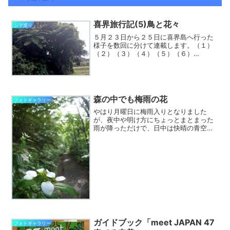
喜界旅行記(5)鳥と花々
シマ巡り
５月２３日から２５日に喜界島へ行った
様子を数回に分けて連載します。（１）
（２）（３）（４）（５）（６）
（７） 途中で他の話題が入る（か
も？）しれませんので、記事に
は”202005喜界”のタグを付けておきま
す。 GoogleMapのマイマップ...
森の中でも梅雨の花
フォトギャラリー
やはり月曜日に梅雨入りとなりました
が、夜中や明け方にちょっとまとまった
雨が降っただけで、日中は快晴の青空に
気持ちのいい風が吹いています。少し肌
寒いぐらいです。でも、先週まで道路沿
いや集落近くの日当たりがいいところで
咲き始めた梅雨の花々が原生...
ガイドブック「meet JAPAN 47
フォトギャラリー