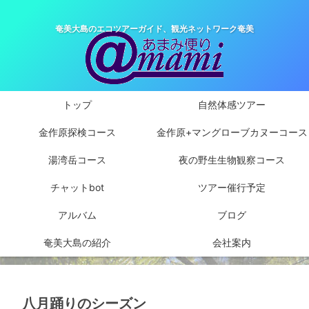
奄美大島のエコツアーガイド、観光ネットワーク奄美
トップ
自然体感ツアー
金作原探検コース
金作原+マングローブカヌーコース
湯湾岳コース
夜の野生生物観察コース
チャットbot
ツアー催行予定
アルバム
ブログ
奄美大島の紹介
会社案内
八月踊りのシーズン