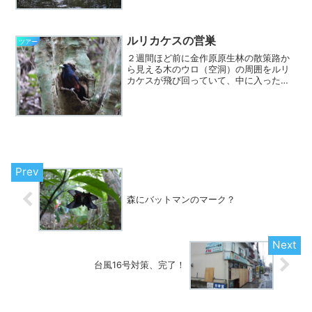
南風が吹いていました。満潮が９時過ぎ
だったので、ロングコースへ。最初に細
い水路へ飛び込み、海側から...
ルリカケスの営巣
ツアー
２週間ほど前に金作原原生林の散策路か
ら見える木のウロ（空洞）の周囲をルリ
カケスが飛び回っていて、中に入ったり
していました。その時は特に聞こえなか
ったのですが、昨日・今日と同じ木のウ
ロにルリカケスがやってきました。昨日
は２羽、今日は１羽。そし...
森にバットマンのマーク？
台風16号対策、完了！