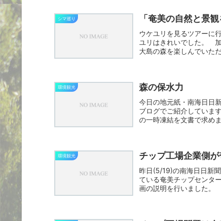
「奄美の自然と景観
シマ巡り
ウケユリを見るツアーに
ユリはきれいでした。 加
大島の森を楽しんでいた
て反...
森の保水力
環境観光
今日の地元紙・南海日日
ブログでご紹介していま
の一時凍結を文書で求め
が、瀬戸...
チップ工場企業側が
環境観光
昨日(5/19)の南海日日
ている奄美チップセンタ
画の説明を行いました。 