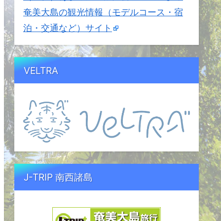
奄美大島の観光情報（モデルコース・宿
泊・交通など）サイト
VELTRA
J-TRIP 南西諸島