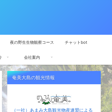
夜の野生生物観察コース
チャットbot
介
会社案内
奄美大島の観光情報
（一社）あまみ大島観光物産連盟による