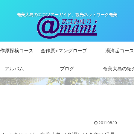
奄美大島のエコツアーガイド、観光ネットワーク奄美
作原探検コース
金作原+マングローブカヌーコース
湯湾岳コース
アルバム
ブログ
奄美大島の紹
2011.08.10