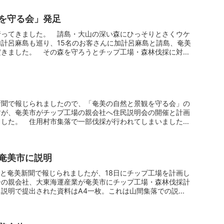
を守る会」発足
行ってきました。 請島・大山の深い森にひっそりとさくウケ
計呂麻島も巡り、15名のお客さんに加計呂麻島と請島、奄美
だきました。 その森を守ろうとチップ工場・森林伐採に対し
新聞で報じられましたので、「奄美の自然と景観を守る会」の
すが、奄美市がチップ工場の親会社へ住民説明会の開催と計画
ました。 住用村市集落で一部伐採が行われてしまいました
奄美市に説明
新聞と奄美新聞で報じられましたが、18日にチップ工場を計画し
ーの親会社、大東海運産業が奄美市にチップ工場・森林伐採計
説明で提出された資料はA4一枚。これは山間集落での説...