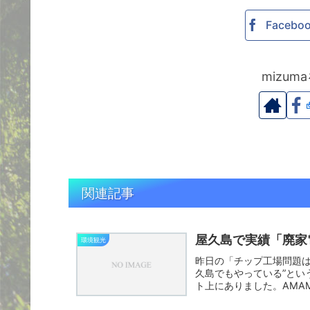
Facebo
mizu
関連記事
屋久島で実績「廃家
環境観光
昨日の「チップ工場問題は
久島でもやっている”とい
ト上にありました。AMAMI N