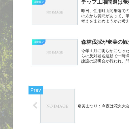
チップ工場問題は奄
環境観光
昨日、住用町山間集落での
の方から質問があって、
考えをまとめようかと考え
森林伐採が奄美の観
環境観光
今年１月に明らかになっ
らの反対署名運動で一時
建設の説明会が行われ、
した。...
奄美まつり：今夜は花火大