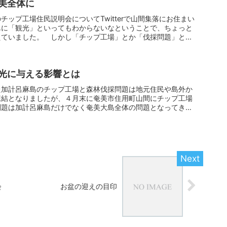
美全体に
チップ工場住民説明会についてTwitterで山間集落にお住まい
単に「観光」といってもわからないなということで、ちょっと
ていました。 しかし「チップ工場」とか「伐採問題」と...
光に与える影響とは
た加計呂麻島のチップ工場と森林伐採問題は地元住民や島外か
凍結となりましたが、４月末に奄美市住用町山間にチップ工場
問題は加計呂麻島だけでなく奄美大島全体の問題となってきま
会
お盆の迎えの目印