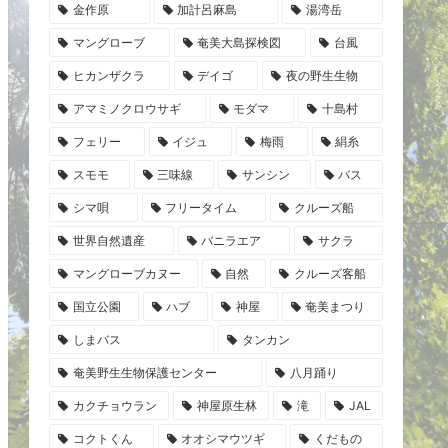
金作原
加計呂麻島
湯湾岳
マングローブ
奄美大島探検図
台風
ヒカンザクラ
デイゴ
夜の野生生物
アマミノクロウサギ
モダマ
十島村
フェリー
イジュ
梅雨
絹糸
スモモ
三味線
サンシン
バス
シマ唄
フリータイム
クルーズ船
世界自然遺産
バニラエア
サクラ
マングローブカヌー
自然
クルーズ客船
国立公園
ハブ
神屋
奄美まつり
しまバス
タンカン
奄美野生生物保護センター
八月踊り
カクチョウラン
神屋原生林
滝
JAL
コクトくん
オオシマウツギ
くだもの