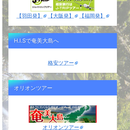
【羽田発】
【大阪発】
【福岡発】
H.I.Sで奄美大島へ
格安ツアー
オリオンツアー
オリオンツアー