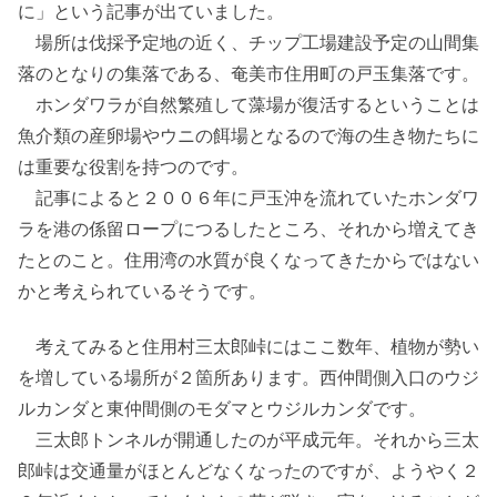
に」という記事が出ていました。
場所は伐採予定地の近く、チップ工場建設予定の山間集
落のとなりの集落である、奄美市住用町の戸玉集落です。
ホンダワラが自然繁殖して藻場が復活するということは
魚介類の産卵場やウニの餌場となるので海の生き物たちに
は重要な役割を持つのです。
記事によると２００６年に戸玉沖を流れていたホンダワ
ラを港の係留ロープにつるしたところ、それから増えてき
たとのこと。住用湾の水質が良くなってきたからではない
かと考えられているそうです。
考えてみると住用村三太郎峠にはここ数年、植物が勢い
を増している場所が２箇所あります。西仲間側入口のウジ
ルカンダと東仲間側のモダマとウジルカンダです。
三太郎トンネルが開通したのが平成元年。それから三太
郎峠は交通量がほとんどなくなったのですが、ようやく２