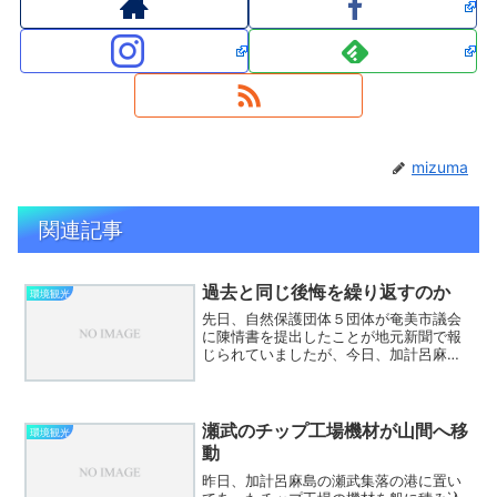
mizuma
関連記事
過去と同じ後悔を繰り返すのか
環境観光
先日、自然保護団体５団体が奄美市議会
に陳情書を提出したことが地元新聞で報
じられていましたが、今日、加計呂麻の
住民の会が瀬戸内町長宛に公開質問状を
提出しました。詳しくは上記リンクをご
覧下さい。 色々と動きがありますが、
住民の会と自然保護団体、...
瀬武のチップ工場機材が山間へ移
環境観光
動
昨日、加計呂麻島の瀬武集落の港に置い