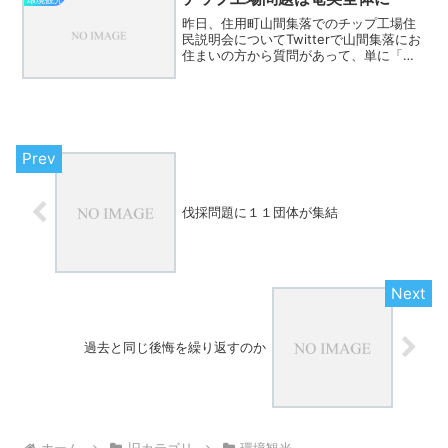
昨日、住用町山間集落でのチップ工場住
民説明会についてTwitterで山間集落にお
住まいの方から質問があって、単に「観
光」といってもわからないなということ
で、ちょっと考えをまとめようかと考え
ていました。 しかし「チップ工場」と
か「伐採問題」と...
伐採問題に１１団体が集結
過去と同じ後悔を繰り返すのか
ホーム
旧カテゴリ
環境観光