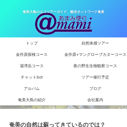
奄美大島のエコツアーガイド、観光ネットワーク奄美
トップ
自然体感ツアー
金作原探検コース
金作原+マングローブカヌーコース
湯湾岳コース
夜の野生生物観察コース
チャットbot
ツアー催行予定
アルバム
ブログ
奄美大島の紹介
会社案内
奄美の自然は蘇ってきているのでは？