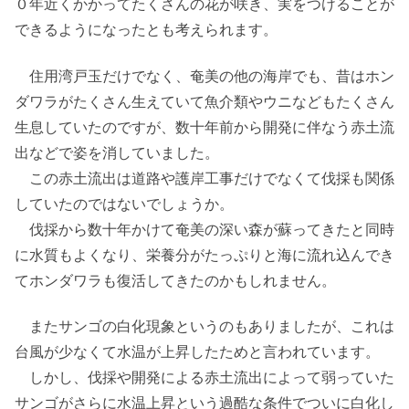
０年近くかかってたくさんの花が咲き、実をつけることが
できるようになったとも考えられます。
住用湾戸玉だけでなく、奄美の他の海岸でも、昔はホン
ダワラがたくさん生えていて魚介類やウニなどもたくさん
生息していたのですが、数十年前から開発に伴なう赤土流
出などで姿を消していました。
この赤土流出は道路や護岸工事だけでなくて伐採も関係
していたのではないでしょうか。
伐採から数十年かけて奄美の深い森が蘇ってきたと同時
に水質もよくなり、栄養分がたっぷりと海に流れ込んでき
てホンダワラも復活してきたのかもしれません。
またサンゴの白化現象というのもありましたが、これは
台風が少なくて水温が上昇したためと言われています。
しかし、伐採や開発による赤土流出によって弱っていた
サンゴがさらに水温上昇という過酷な条件でついに白化し