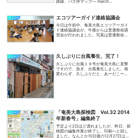
路線、バス停マップ— march
(@_hare_jp) May 8, 2015奄美大島はど
うかなと見ると、奄美大島側のしまバス
さんの路線と、なんと加計呂麻島の...
エコツアーガイド連絡協議会
ニュース
今日は午前中、奄美大島エコツアーガイ
ド連絡協議会が、午後からは普通救命講
習会が行われました。写真は普通救命講
習会の様子です。３グループに分かれて
AEDの使い方を習っているところです。
協議会は新規加入があって３８団体、個
人単位での登録で４９名...
久しぶりに台風養生、完了！
ニュース
久しぶりに台風１９号が奄美大島に直撃
ですので、急ぎ、台風養生しました。相
変わらず、久しぶりだと、あーだこーだ
とやり直ししながら。奄美大島の北東を
横切っていくようです。台風の目がはっ
きりとした強い台風ですが、範囲はさほ
ど大きくなく、徐々に風が...
「奄美大島探検図 Vol.32 2014
ニュース
年新春号」編集終了
予定より2日ほど遅れましたが、昨日、探
検図の編集作業が終了し、印刷へと回し
ました。なんとか10日後の12月27日は配