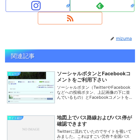
mizuma
関連記事
ソーシャルボタンとFacebookコ
ニュース
メントをご利用下さい
ソーシャルボタン（TwitterやFacebook
などへの投稿ボタン、上記画像の下に並
んでいるもの）とFacebookコメントを設
定しました。（ログインしているとご自
分のアイコンが表示されています。）ソ
ーシャルボタンを押すと該当記事のリン
地図上でバス路線およびバス停が
ク...
サイト紹介
確認できます
Twitterに流れていたのでサイトを覗いて
みました。これはすごい労作↑全国バス