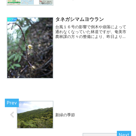
布できるかと思います。同時にPDF版を
公開しています。今回は屋久島と奄美大
島の間にあるトカラ列島、十島村のご紹
介を追加しまし...
タネガシマムヨウラン
ツアー
台風１６号の影響で倒木や崩落によって
通れなくなっていた林道ですが、奄美市
農林課の方々の整備により、昨日より通
常ルートが通行可能となっています。さ
らにバスの通行を妨げていた倒木のアー
チや倒れ掛かって危険だった木々、歩い
ての散策路に倒れこんでい...
新緑の季節