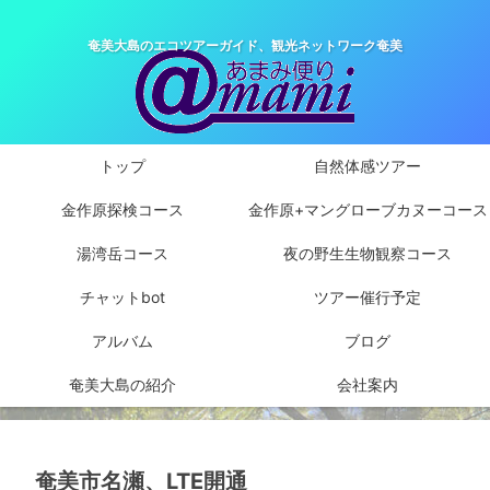
奄美大島のエコツアーガイド、観光ネットワーク奄美
トップ
自然体感ツアー
金作原探検コース
金作原+マングローブカヌーコース
湯湾岳コース
夜の野生生物観察コース
チャットbot
ツアー催行予定
アルバム
ブログ
奄美大島の紹介
会社案内
奄美市名瀬、LTE開通