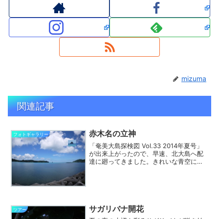
mizuma
関連記事
赤木名の立神
フォトギャラリー
「奄美大島探検図 Vol.33 2014年夏号」
が出来上がったので、早速、北大島へ配
達に廻ってきました。きれいな青空に恵
まれて、せっかくの風景なので写真も撮
影してきました。こちらの写真は赤木名
から望む立神です。小さいので右上に立
神をアップに...
サガリバナ開花
ツアー