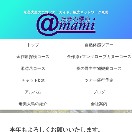
奄美大島のエコツアーガイド、観光ネットワーク奄美
トップ
自然体感ツアー
金作原探検コース
金作原+マングローブカヌーコース
湯湾岳コース
夜の野生生物観察コース
チャットbot
ツアー催行予定
アルバム
ブログ
奄美大島の紹介
会社案内
本年もよろしくお願いいたします。