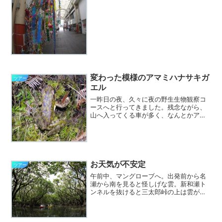
き、お盆を旧暦で行います。その前の旧
暦の７月7日は七夕飾りを掲げて、お盆に
ご先祖様が帰ってくる目印と...
変わった模様のアマミハナサキガ
ツアー
エル
一昨日の夜、久々に夜の野生生物観察コ
ースへと行ってきました。残念ながら、
山へ入ってくる車が多く、なんとかアマ
ミノクロウサギとルリカケスを見れたも
のの、なかなか観察は難しい状況となっ
ています。それではと、帰り道に他の山
道を通ってみると、水の流...
お天気が不安定
ツアー
午前中、マングローブへ。出発前から名
瀬から南を見ると怪しげな雲。新和瀬ト
ンネルを抜けると三太郎峠の上は雲がか
かって見えません。案の定、カヌーを漕
ぎだしたとたんにバラバラと降られまし
た。写真はメイン水路に入って雨が一時