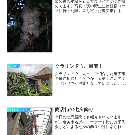
夏の夜の水辺を彩るサガリバナが咲き始
めてます。写真は夜の野生生物観察コー
スに行った際に立ち寄った奄美市住用町
内海バンガローのそばに植栽されている
サガリバナです。まだ一部が咲きはじめ
たところで、これから続々と咲くでしょ
う。付近には甘い香りが漂...
クラリンドウ、満開！
シマ巡り
クラリンドウ 先日、ご紹介した奄美市
の屋仁川通り「なつかしゃ家」さんのク
ラリンドウが満開となっていました。
庭先のミニチュアの高倉がいい感じなの
で一緒に撮影してきました。 お近くを
通る際には是非、ご覧ください。
商店街の七夕飾り
フォトギャラリー
今日の地元新聞でも紹介されています
が、奄美市名瀬のアーケード街には子供
会などによる七夕の飾りつけに彩られて
います。奄美大島では一部の地域を除