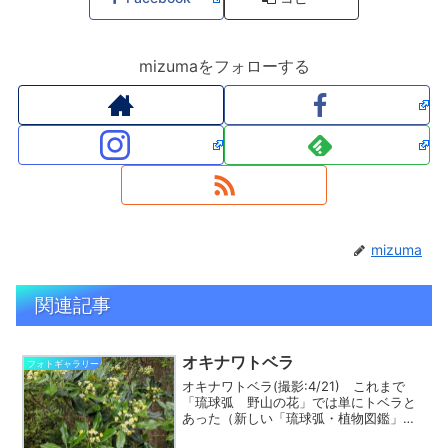
mizumaをフォローする
mizuma
関連記事
オキナワトベラ
フォトギャラリー
オキナワトベラ(撮影:4/21) これまで
「琉球弧 野山の花」では単にトベラと
あった（新しい「琉球弧・植物図鑑」も
同様）のですが、「琉球の樹木」による