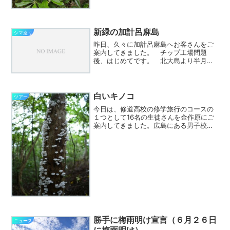
と、トベラは本州からトカラ列島に分布
し、奄美群島から先島諸島まで分布する
ものはオキナワトベ...
新緑の加計呂麻島
シマ巡り
昨日、久々に加計呂麻島へお客さんをご
案内してきました。 チップ工場問題
後、はじめてです。 北大島より半月季
節の早い加計呂麻島は新緑が目立ってい
ました。 写真は呑之浦、島尾敏雄文学
碑の対岸の森です。逆光だったので補正
していますが、実際にはもっ...
白いキノコ
ツアー
今日は、修道高校の修学旅行のコースの
１つとして16名の生徒さんを金作原にご
案内してきました。広島にある男子校
で、ホームページを見ると中高一貫なん
ですね。昨年は、種子島・屋久島だった
そうですが、今年は奄美大島と屋久島に
立ち寄るそうです。しかも...
勝手に梅雨明け宣言（６月２６日
ニュース
に梅雨明け）