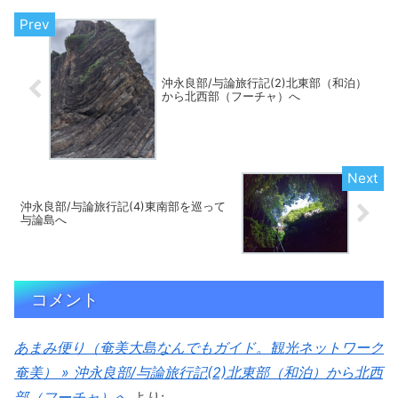
沖永良部/与論旅行記(2)北東部（和泊）
から北西部（フーチャ）へ
沖永良部/与論旅行記(4)東南部を巡って
与論島へ
コメント
あまみ便り（奄美大島なんでもガイド。観光ネットワーク
奄美） » 沖永良部/与論旅行記(2)北東部（和泊）から北西
部（フーチャ）へ
より: