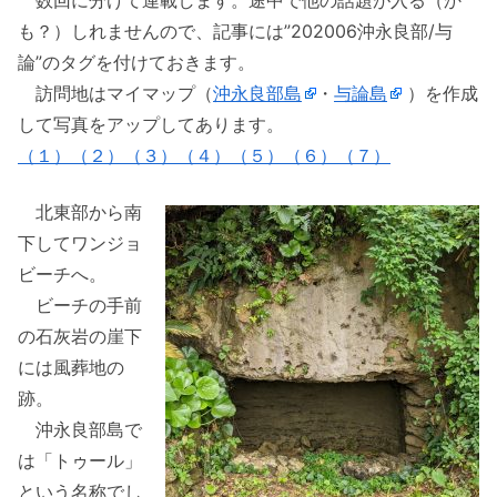
数回に分けて連載します。途中で他の話題が入る（か
も？）しれませんので、記事には”202006沖永良部/与
論”のタグを付けておきます。
訪問地はマイマップ（
沖永良部島
・
与論島
）を作成
して写真をアップしてあります。
（１）
（２）
（３）
（４）
（５）
（６）
（７）
北東部から南
下してワンジョ
ビーチへ。
ビーチの手前
の石灰岩の崖下
には風葬地の
跡。
沖永良部島で
は「トゥール」
という名称でし