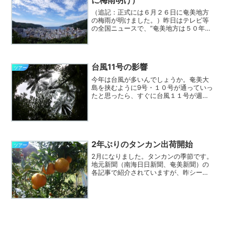
（追記：正式には６月２６日に奄美地方
の梅雨が明けました。）昨日はテレビ等
の全国ニュースで、”奄美地方は５０年に
１度の豪雨で・・・”と言っていました
が、鹿児島ローカルではちゃんと、”十島
村では・・・”と言ってます。一昨日から
昨日まで、奄美大島...
台風11号の影響
ツアー
今年は台風が多いんでしょうか。奄美大
島を挟むように9号・１０号が通っていっ
たと思ったら、すぐに台風１１号が週末
には奄美近くを通過していきました。幸
い、直撃は免れたものの奄美まつりは八
月踊り、翌日のパレード・相撲大会と中
止になってしまいました...
2年ぶりのタンカン出荷開始
ツアー
2月になりました。タンカンの季節です。
地元新聞（南海日日新聞、奄美新聞）の
各記事で紹介されていますが、昨シーズ
ンはミカンコミバエの発生で出荷禁止と
なり、2年ぶりの島外出荷開始です。金作
原原生林へ向かう知名瀬集落奥の農道沿
いにあるタンカン畑に...