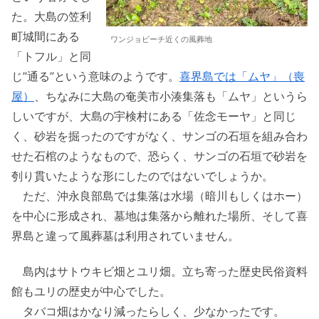
た。大島の笠利
町城間にある
ワンジョビーチ近くの風葬地
「トフル」と同
じ”通る”という意味のようです。
喜界島では「ムヤ」（喪
屋）
、ちなみに大島の奄美市小湊集落も「ムヤ」というら
しいですが、大島の宇検村にある「佐念モーヤ」と同じ
く、砂岩を掘ったのですがなく、サンゴの石垣を組み合わ
せた石棺のようなもので、恐らく、サンゴの石垣で砂岩を
刳り貫いたような形にしたのではないでしょうか。
ただ、沖永良部島では集落は水場（暗川もしくはホー）
を中心に形成され、墓地は集落から離れた場所、そして喜
界島と違って風葬墓は利用されていません。
島内はサトウキビ畑とユリ畑。立ち寄った歴史民俗資料
館もユリの歴史が中心でした。
タバコ畑はかなり減ったらしく、少なかったです。