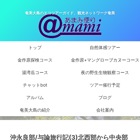
奄美大島のエコツアーガイド、観光ネットワーク奄美
トップ
自然体感ツアー
金作原探検コース
金作原+マングローブカヌーコース
湯湾岳コース
夜の野生生物観察コース
チャットbot
ツアー催行予定
アルバム
ブログ
奄美大島の紹介
会社案内
沖永良部/与論旅行記(3)北西部から中央部