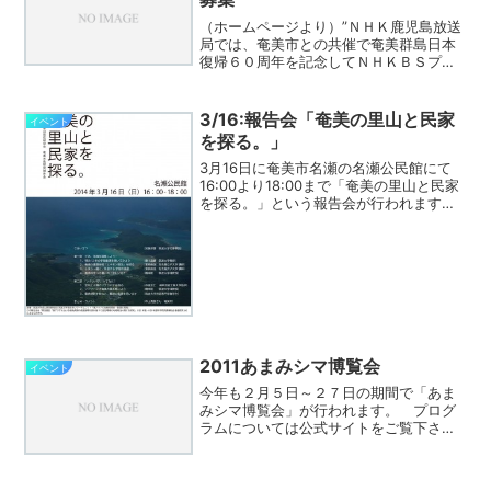
（ホームページより）”ＮＨＫ鹿児島放送
局では、奄美市との共催で奄美群島日本
復帰６０周年を記念してＮＨＫＢＳプレ
ミアム「ＢＳ日本のうた」の公開録画を
実施します。この番組では、時代を超え
て愛されている日本の名曲の数々を、ゲ
3/16:報告会「奄美の里山と民家
イベント
スト歌手の競演でお届け...
を探る。」
3月16日に奄美市名瀬の名瀬公民館にて
16:00より18:00まで「奄美の里山と民家
を探る。」という報告会が行われます。
右のチラシによると、これは筑波大学里
山居住研究会の奄美大島研究報告会とし
て開催されるようです。Facebookで奄美
側の...
2011あまみシマ博覧会
イベント
今年も２月５日～２７日の期間で「あま
みシマ博覧会」が行われます。 プログ
ラムについては公式サイトをご覧下さ
い。 ちょっと重いですがPDF版のパン
フレットもダウンロードできます。 ４
２のプログラムがありますが、個人的に