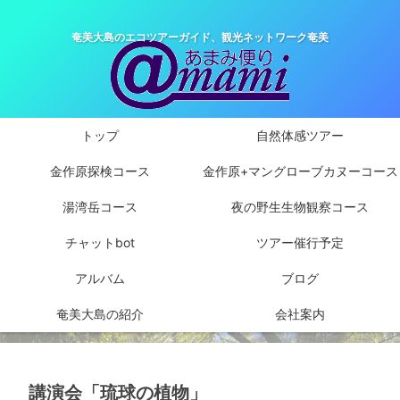
奄美大島のエコツアーガイド、観光ネットワーク奄美
トップ
自然体感ツアー
金作原探検コース
金作原+マングローブカヌーコース
湯湾岳コース
夜の野生生物観察コース
チャットbot
ツアー催行予定
アルバム
ブログ
奄美大島の紹介
会社案内
講演会「琉球の植物」