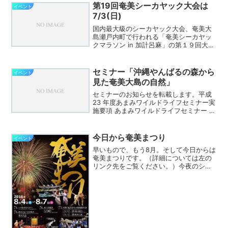
いいなと思うのは、「マン...
第19回奄美シーカヤック大会は
イベント
7/3(日)
国内最大級のシーカヤック大会、奄美大
島瀬戸内町で行われる「奄美シーカヤッ
クマラソン in 加計呂麻」の第１９回大会
が７月３日（日）に開催されます。 公
式サイトはこちら。 参加申込みは４月
１日から行われていて、申込み締切りは
セミナー「沖縄やんばるの森から
イベント
５月１８日です。 ...
見た奄美大島の自然」
セミナーのお知らせを転載します。平成
23 年度あまみワイルドライフセミナー実
施要項 あまみワイルドライフセミナー 沖
縄やんばるの森から見た奄美大島の自然
～固有鳥類と外来種問題について～ １．
趣旨 沖縄やんばるの森でノグチゲラやヤ
今日から奄美まつり
イベント
ンバルクイ...
早いもので、もう8月。そして今日からは
奄美まつりです。（詳細については左の
リンク先をご覧ください。）今夜のシマ
唄に続いて、明日の夜は花火、そして明
後日は昼は舟こぎ競争、夜は八月踊り。
八月踊りでは例年通り、八月踊りの会場
である支庁通りに面した...