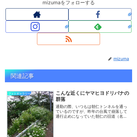
mizumaをフォローする
mizuma
関連記事
こんな近くにヤマヒヨドリバナの
フォトギャラリー
群落
通勤の際、いつもは朝仁トンネルを通っ
ているのですが、昨年の台風で崩落して
通行止めになっていた朝仁の旧道（名瀬
湾側、ハブセンターから赤崎公園に向か
い、朝仁の千年松に降りる道です）が通
行可能になっていたのを思い出し、久し
ぶりに通ってみました。す...