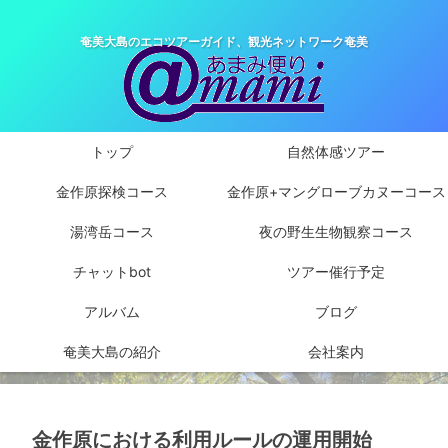
奄美大島のエコツアーガイド、観光ネットワーク奄美
トップ
自然体感ツアー
金作原探検コース
金作原+マングローブカヌーコース
湯湾岳コース
夜の野生生物観察コース
チャットbot
ツアー催行予定
アルバム
ブログ
奄美大島の紹介
会社案内
金作原における利用ルールの運用開始