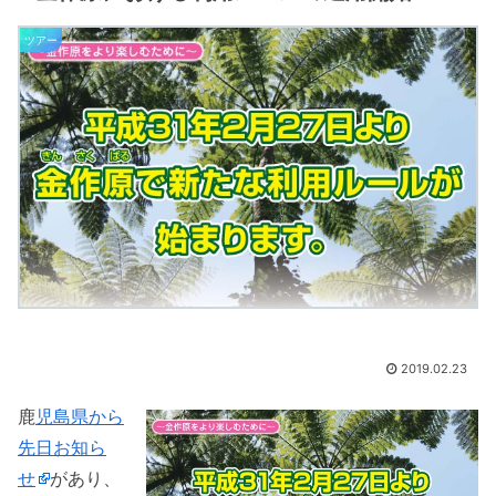
ツアー
2019.02.23
鹿
児島県から
先日お知ら
せ
があり、