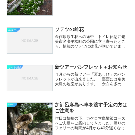
ソテツの雄花
ニュース
金作原原生林への途中、トイレ休憩に奄
美市名瀬平松町の公園に立ち寄ったとこ
ろ、植栽のソテツに雄花が咲いていまし
た。奄美の梅雨は植物の花々が教えてく
れます。イジュの花が咲くと梅雨入り、
そして、ソテツの雄花が満開となる頃が
梅雨明け間近です。ソテツ...
新ツアーパンフレット＋お知らせ
サイト紹介
４月からの新ツアー「夏あしび」のパン
フレットが出来ました。 裏面には奄美
大島の地図があります。 余白を多めに
したので旅行の計画を立てる際にメモ用
としてご利用下さい。 あわせてお知ら
せ。 奄美市の大浜海浜公園にある「タ
ラソ奄美の竜宮」が今月か...
加計呂麻島へ車を渡す予定の方は
ツアー
ご注意を
昨日は快晴の下、カケロマ島散策コース
へご夫婦をご案内してきました。帰りの
フェリーの時間が4月から40分遅くなっ
たこともあり、無理せず11時40分の生間