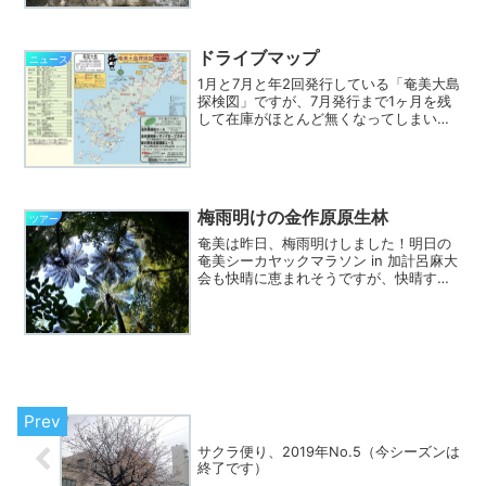
行きのフェリーに乗船予定。そのため、
久しぶりに網野子峠旧道を通り、高知山
展望台へも行ってみ...
ドライブマップ
ニュース
1月と7月と年2回発行している「奄美大島
探検図」ですが、7月発行まで1ヶ月を残
して在庫がほとんど無くなってしまいま
した。そこで1月発行のVol.34をベースに
写真のようなA3サイズの「ドライブマッ
プ」を作成・配布することにしました。
表には奄...
梅雨明けの金作原原生林
ツアー
奄美は昨日、梅雨明けしました！明日の
奄美シーカヤックマラソン in 加計呂麻大
会も快晴に恵まれそうですが、快晴すぎ
て体調調整が難しいかもしれません。
「奄美大島探検図 Vol.29 2012年夏号」
も今朝、最終校正も終わり、印刷所へ出
してきま...
サクラ便り、2019年No.5（今シーズンは
終了です）