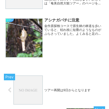
は「奄美自然大観ツアー」のページをご
覧下さい。なお、ご利用にあたり除外期
間など注意点もあわせて御覧ください。
アシナガバチに注意
ツアー
金作原探検コースで原生林の林道を歩い
ていると、枯れ枝に短冊のようなものが
ぶらさっていました。よくみると足の長
いハチ、ヒメホソアシナガバチというス
ズメバチの仲間の巣です。上記リンク先
の説明では、攻撃性はやや強い、とあり
ますが、手を出さない限り...
ツアー再開は9日からとなります