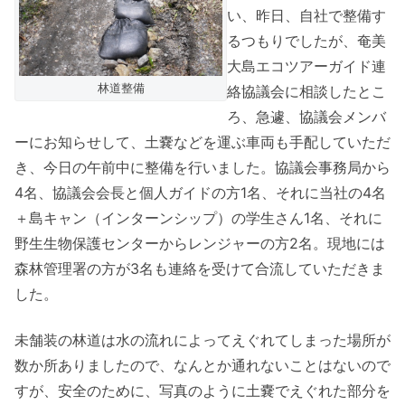
い、昨日、自社で整備す
るつもりでしたが、奄美
大島エコツアーガイド連
林道整備
絡協議会に相談したとこ
ろ、急遽、協議会メンバ
ーにお知らせして、土嚢などを運ぶ車両も手配していただ
き、今日の午前中に整備を行いました。協議会事務局から
4名、協議会会長と個人ガイドの方1名、それに当社の4名
＋島キャン（インターンシップ）の学生さん1名、それに
野生生物保護センターからレンジャーの方2名。現地には
森林管理署の方が3名も連絡を受けて合流していただきま
した。
未舗装の林道は水の流れによってえぐれてしまった場所が
数か所ありましたので、なんとか通れないことはないので
すが、安全のために、写真のように土嚢でえぐれた部分を