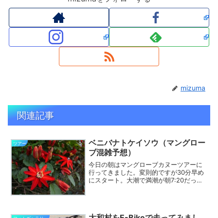
mizuma
関連記事
ベニバナトケイソウ（マングロー
ツアー
ブ混雑予想）
今日の朝はマングローブカヌーツアーに
行ってきました。変則的ですが30分早め
にスタート。大潮で満潮が朝7:20だった
ためです。なんとかギリギリ水路に入れ
ましたが、さすがにGWのということで、
帰り際にマングローブパークのカヌーの
お客さんと入れ替...
大和村をE-Bikeで走ってみまし