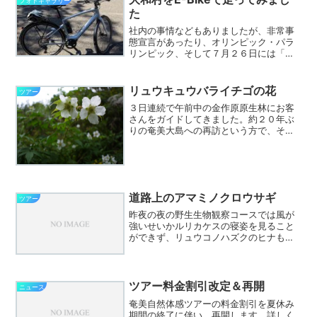
フォトギャラリー
た
社内の事情などもありましたが、非常事
態宣言があったり、オリンピック・パラ
リンピック、そして７月２６日には「奄
美大島、徳之島、沖縄島北部及び西表
島」が世界自然遺産となったこともあ
り、ドタバタ続きであっというまに夏休
リュウキュウバライチゴの花
ツアー
みも終わりです。今月は結局ま...
３日連続で午前中の金作原原生林にお客
さんをガイドしてきました。約２０年ぶ
りの奄美大島への再訪という方で、その
時には島内をほとんど周ったけれども金
作原原生林は紹介されていなかったとの
こと。金作原原生林への続く農道から林
道沿いには、今、リュウキ...
道路上のアマミノクロウサギ
ツアー
昨夜の夜の野生生物観察コースでは風が
強いせいかルリカケスの寝姿を見ること
ができず、リュウコノハズクのヒナも道
路から離れた場所で鳴き声しかきくこと
ができませんでした。しかし、昼間から
断続的に雨が降ったせいか、アマミハナ
サキガエル、アカマタ、本...
ツアー料金割引改定＆再開
ニュース
奄美自然体感ツアーの料金割引を夏休み
期間の終了に伴い、再開します。詳しく