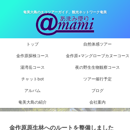
奄美大島のエコツアーガイド、観光ネットワーク奄美
トップ
自然体感ツアー
金作原探検コース
金作原+マングローブカヌーコース
湯湾岳コース
夜の野生生物観察コース
チャットbot
ツアー催行予定
アルバム
ブログ
奄美大島の紹介
会社案内
金作原原生林へのルートを整備しました