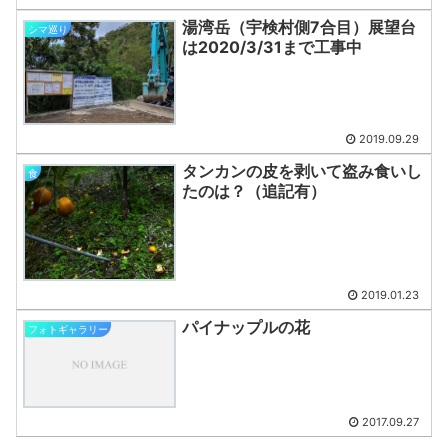
湯湾岳（宇検村側7合目）展望台
シマ巡り
は2020/3/31まで工事中
2019.09.29
タンカンの皮を剥いて盗み食いし
食
たのは？（追記有）
2019.01.23
パイナップルの花
フォトギャラリー
2017.09.27