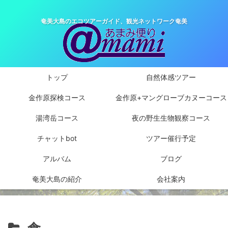
奄美大島のエコツアーガイド、観光ネットワーク奄美
トップ
自然体感ツアー
金作原探検コース
金作原+マングローブカヌーコース
湯湾岳コース
夜の野生生物観察コース
チャットbot
ツアー催行予定
アルバム
ブログ
奄美大島の紹介
会社案内