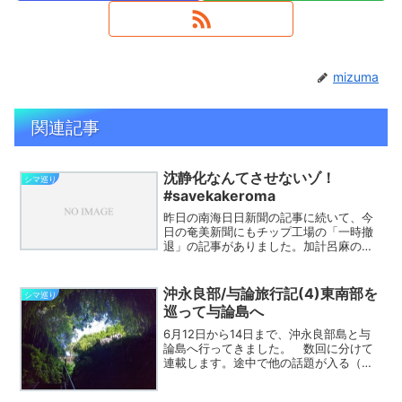
mizuma
関連記事
沈静化なんてさせないゾ！
シマ巡り
#savekakeroma
昨日の南海日日新聞の記事に続いて、今
日の奄美新聞にもチップ工場の「一時撤
退」の記事がありました。加計呂麻の方
とのメイルのやり取りや「奄美・加計呂
麻なんでもありBLOG」さんが指摘するよ
うに、4/1の南海日日新聞の記事にあ
沖永良部/与論旅行記(4)東南部を
シマ巡り
る”断念”では無いよ...
巡って与論島へ
6月12日から14日まで、沖永良部島と与
論島へ行ってきました。 数回に分けて
連載します。途中で他の話題が入る（か
も？）しれませんので、記事に
は”202006沖永良部/与論”のタグを付け