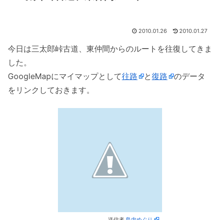
2010.01.26
2010.01.27
今日は三太郎峠古道、東仲間からのルートを往復してきま
した。
GoogleMapにマイマップとして
往路
と
復路
のデータ
をリンクしておきます。
送信者
島内めぐり