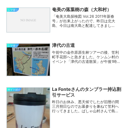
ておきます。 訪問地はマイマップ（沖
永良部島・与論島 ...
奄美の落葉樹の森（大和村）
シマ巡り
「奄美大島探検図 Vol.26 2011年新春
号」が出来上がったので、昨日は北大
島、今日は南大島と配達してきまし
た。 まだ一部しか届いていないので、
全てのお店へ配達するのは年明けになり
ますが、島内の宿泊施設のほとんどで手
に入ります。 今日は...
津代の古道
シマ巡り
午前中の金作原原生林ツアーの後、笠利
町手花部へと急ぎました。ケンムン村の
イベント「津代の古道散策」が午後1時半
集合のためです。「津代の古道」は今日
の南海日日新聞でも記事がありますが、
手花部集落が整備した古道で、手花部集
落の墓地の先、津代港か...
La Fonteさんのタンブラー持込割
サイト紹介
引サービス
昨日のお休み、悪天候でしたが旧暦の閏
三月朔日なのでお墓参りを兼ねて笠利へ
行ってきました。ばしゃ山村さんで島ヤ
ギスープカレーを食べて、プロサーファ
ー碇山勇生君のお店「Can.nen Surf
AMAMI」の様子を見に行ったのですが、