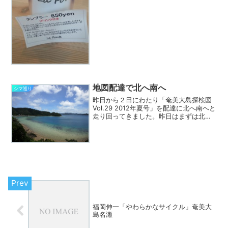
あいにくオ...
地図配達で北へ南へ
シマ巡り
昨日から２日にわたり「奄美大島探検図
Vol.29 2012年夏号」を配達に北へ南へと
走り回ってきました。昨日はまずは北
部、名瀬を出発して龍郷町から奄美市笠
利町へ。写真はお昼に立ち寄ったお気に
入りの夢紅さんの前の庭から海岸へと続
くところです...
福岡伸一「やわらかなサイクル」奄美大
島名瀬