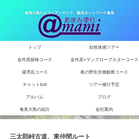
奄美大島のエコツアーガイド、観光ネットワーク奄美
トップ
自然体感ツアー
金作原探検コース
金作原+マングローブカヌーコース
湯湾岳コース
夜の野生生物観察コース
チャットbot
ツアー催行予定
アルバム
ブログ
奄美大島の紹介
会社案内
三太郎峠古道、東仲間ルート