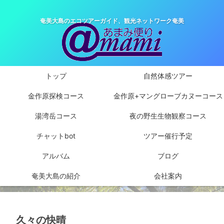
奄美大島のエコツアーガイド、観光ネットワーク奄美
トップ
自然体感ツアー
金作原探検コース
金作原+マングローブカヌーコース
湯湾岳コース
夜の野生生物観察コース
チャットbot
ツアー催行予定
アルバム
ブログ
奄美大島の紹介
会社案内
久々の快晴