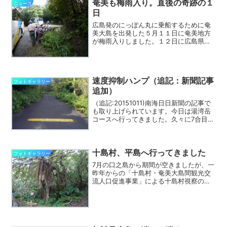
奄美も梅雨入り。直後の奇跡の１
ニュース
日
広島発のにっぽん丸に乗船するために奄
美大島を出発した５月１１日に奄美地方
が梅雨入りしました。１２日に広島県五
日市を出発したにっぽん丸のホールにて
午前中に１時間ほど奄美大島の紹介、お
天気はあいにくの曇り空。１３日の朝に
奄美大島に近づいてもなか...
速度抑制ハンプ（追記：新聞記事
フォトギャラリー
追加）
（追記:20151011)南海日日新聞の記事で
も取り上げられています。今日は湯湾岳
コースへ行ってきました。久々に7合目か
ら山頂へ往復したのですが、登山道には
往路でヒメハブに出くわしましたが、復
路でも1匹。やっぱり注意が必要です。宇
検村側7合...
十島村、平島へ行ってきました
フォトギャラリー
7月の口之島から期間が空きましたが、一
昨年からの「十島村・奄美大島間観光交
流人口促進事業」による十島村視察の最
後の島、平島へ10/28-29の1泊2日で視察
にいってきました。十島村ホームページ
の平島の紹介ページ、1番下にPDF版の紹
介があり...