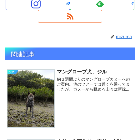
mizuma
関連記事
マングローブ犬、ジル
ツアー
約３週間ぶりのマングローブカヌーへの
ご案内。他のツアーでは近くを通ってま
したが、カヌーから眺める山々は新緑に
覆われていました。写真の右に何か映っ
ていますが、熊ではありません。（奄美
に熊はいません。）ちょうどいっしょに
マングローブ茶屋さんがお...