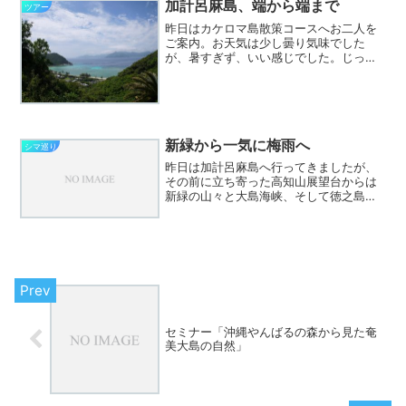
加計呂麻島、端から端まで
ツアー
昨日はカケロマ島散策コースへお二人を
ご案内。お天気は少し曇り気味でした
が、暑すぎず、いい感じでした。じっく
り廻りたいというリクエストでしたの
で、ちょっと頑張って10:15の定期船で生
間港へ到着。午前中は徳浜と諸鈍へご案
内。安脚場の戦跡公園は...
新緑から一気に梅雨へ
シマ巡り
昨日は加計呂麻島へ行ってきましたが、
その前に立ち寄った高知山展望台からは
新緑の山々と大島海峡、そして徳之島ま
で見えました。送信者 シマ巡り2011-2
新緑がきれいだな～と思っていたら、さ
きほど沖縄タイムスの
Twitter(@theokin...
セミナー「沖縄やんばるの森から見た奄
美大島の自然」