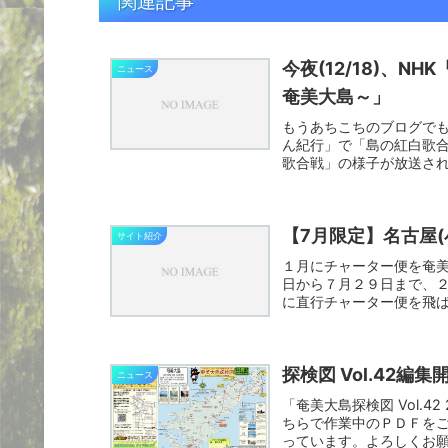
関連記事
今夜(12/18)、
ニュース
奄美大島～」
もうあちこちのブログでも紹介
ん紀行」で「島の紅白歌
歌合戦」の様子が放送され
【7月限定】名古屋(
サイト紹介
１月にチャーター便を奄美
日から７月２９日まで、２日
に直行チャーター便を飛ばす予
探検図 Vol.42編
ニュース
「奄美大島探検図 Vol.
ちらで作業中のＰＤＦを
っています。よろしくお