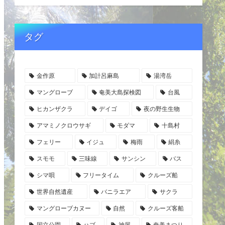
タグ
金作原
加計呂麻島
湯湾岳
マングローブ
奄美大島探検図
台風
ヒカンザクラ
デイゴ
夜の野生生物
アマミノクロウサギ
モダマ
十島村
フェリー
イジュ
梅雨
絹糸
スモモ
三味線
サンシン
バス
シマ唄
フリータイム
クルーズ船
世界自然遺産
バニラエア
サクラ
マングローブカヌー
自然
クルーズ客船
国立公園
ハブ
神屋
奄美まつり