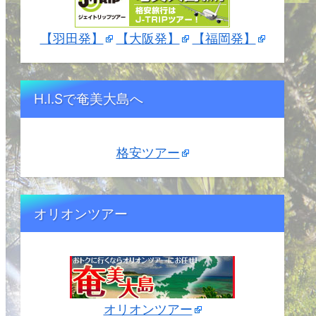
【羽田発】
【大阪発】
【福岡発】
H.I.Sで奄美大島へ
格安ツアー
オリオンツアー
オリオンツアー