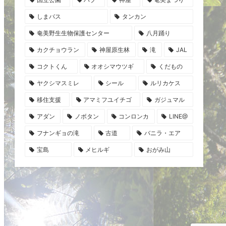
しまバス
タンカン
奄美野生生物保護センター
八月踊り
カクチョウラン
神屋原生林
滝
JAL
コクトくん
オオシマウツギ
くだもの
ヤクシマスミレ
シール
ルリカケス
移住支援
アマミフユイチゴ
ガジュマル
アダン
ノボタン
コンロンカ
LINE@
フナンギョの滝
古道
バニラ・エア
宝島
メヒルギ
おがみ山