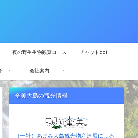
夜の野生生物観察コース
チャットbot
介
会社案内
奄美大島の観光情報
（一社）あまみ大島観光物産連盟による