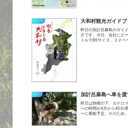
大和村観光ガイドブ
ニュース
昨日の加計呂麻島のガイ
介です。今日、会社にど
トルでB5サイズ、３２ペ
村の...
加計呂麻島へ車を渡
ツアー
昨日は快晴の下、カケロ
ーの時間が4月から40分
ーに乗船予定。そのため
み...