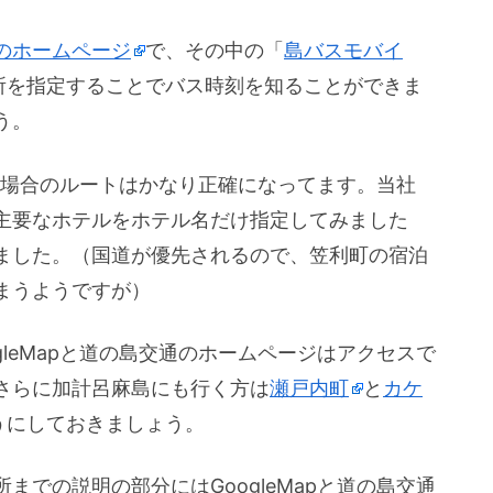
のホームページ
で、その中の「
島バスモバイ
所を指定することでバス時刻を知ることができま
う。
する場合のルートはかなり正確になってます。当社
主要なホテルをホテル名だけ指定してみました
ました。（国道が優先されるので、笠利町の宿泊
まうようですが）
leMapと道の島交通のホームページはアクセスで
さらに加計呂麻島にも行く方は
瀬戸内町
と
カケ
うにしておきましょう。
での説明の部分にはGoogleMapと道の島交通