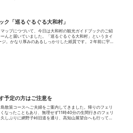
ック「巡るぐるぐる大和村」
ドマップにつづいて、今日は大和村の観光ガイドブックのご紹
ーーんと届いていました。「巡るぐるぐる大和村」というタイ
ージ。かなり厚みのあるしっかりした紙質です。２年前に宇検
す予定の方はご注意を
マ島散策コースへご夫婦をご案内してきました。帰りのフェリ
遅くなったこともあり、無理せず11時40分の生間行きのフェリ
、久しぶりに網野子峠旧道を通り、高知山展望台へも行って