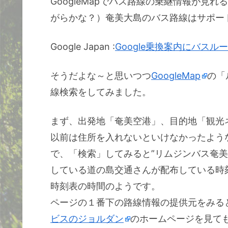
GoogleMapでバス路線の乗継情報が見
がらかな？）奄美大島のバス路線はサポー
Google Japan :
Google乗換案内にバスル
そうだよな～と思いつつ
GoogleMap
の「
線検索をしてみました。
まず、出発地「奄美空港」、目的地「観光
以前は住所を入れないといけなかったよう
で、「検索」してみると”リムジンバス奄
している道の島交通さんが配布している時
時刻表の時間のようです。
ページの１番下の路線情報の提供元をみると
ビスのジョルダン
のホームページを見て