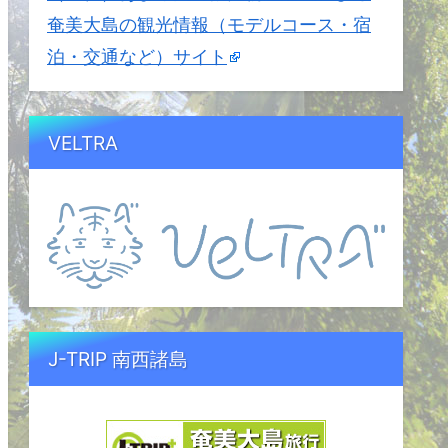
奄美大島の観光情報（モデルコース・宿
泊・交通など）サイト
VELTRA
J-TRIP 南西諸島