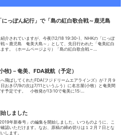
NHK「にっぽん紀行」で「島の紅白歌合戦～鹿児島
されていますが、今夜(12/18 19:30-)、NHKの「にっぽ
合戦～鹿児島 奄美大島～」として、先日行われた「奄美紅白
ます。（ホームページより）「島の紅白歌合戦～...
小牧)－奄美、FDA就航（予定）
へ飛ばしてくれたFDA(フジドリームエアラインズ）が７月９
おき(7/9の次は7/11というふう）に名古屋(小牧）と奄美間
定です。 小牧発が13:10で奄美に15:...
集開始しました
42 2019年新春号」の編集を開始しました。いつものように、こ
ご確認いただけます。なお、原稿の締め切りは１２月７日とな
願いします。