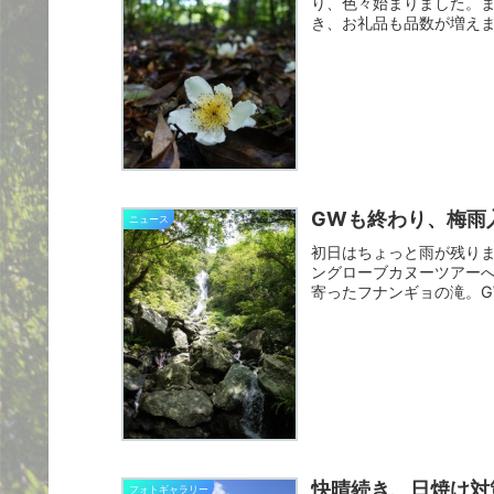
り、色々始まりました。
き、お礼品も品数が増え
た。奄...
GWも終わり、梅雨
ニュース
初日はちょっと雨が残り
ングローブカヌーツアー
寄ったフナンギョの滝。
す。国道...
快晴続き、日焼け対
フォトギャラリー