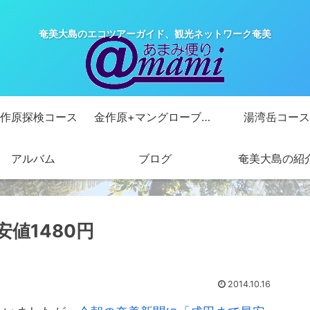
奄美大島のエコツアーガイド、観光ネットワーク奄美
作原探検コース
金作原+マングローブカヌーコース
湯湾岳コース
アルバム
ブログ
奄美大島の紹
値1480円
2014.10.16