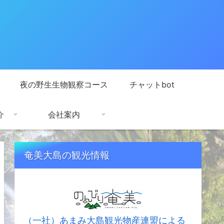
夜の野生生物観察コース
チャットbot
介
会社案内
奄美大島の観光情報
（一社）あまみ大島観光物産連盟による