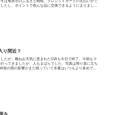
まずは奄美市のふるさと納税、クレジットカードの支払いがで
ましたし、ポイントで色んな品に交換できるようにまりまし
入り間近？
ましたが、概ねお天気に恵まれたGWも今日で終了。今朝もマ
へ行ってきましたが、人もまばらでした。写真は帰り道に立ち
GW前の雨の影響がまだ残っていて水量はいつもより多めで
策を