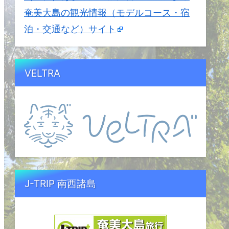
奄美大島の観光情報（モデルコース・宿
泊・交通など）サイト
VELTRA
J-TRIP 南西諸島