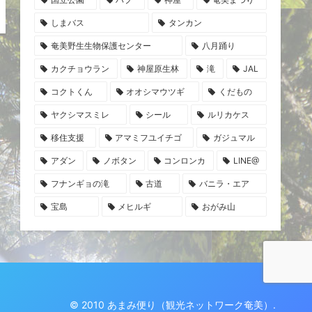
しまバス
タンカン
奄美野生生物保護センター
八月踊り
カクチョウラン
神屋原生林
滝
JAL
コクトくん
オオシマウツギ
くだもの
ヤクシマスミレ
シール
ルリカケス
移住支援
アマミフユイチゴ
ガジュマル
アダン
ノボタン
コンロンカ
LINE@
フナンギョの滝
古道
バニラ・エア
宝島
メヒルギ
おがみ山
© 2010 あまみ便り（観光ネットワーク奄美）.