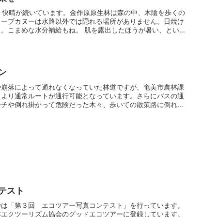
、快晴が続いています。金作原原生林は森の中、木陰を歩くの
ローブカヌーは水路以外では隠れる場所がありません。日焼け
。こまめな水分補給もね。 肌を露出したほうが暑い、という
ン
や崩落によって通れなくなっていた林道ですが、奄美市農林課
日より通常ルートが通行可能となっています。さらにバスの通
ーチや倒れ掛かって危険だった木々、歩いての散策路に倒れこ
テスト
では「第３回 エコツアー写真コンテスト」を行っています。
本エクツーリズム協会のグッドエコツアーに登録しています。