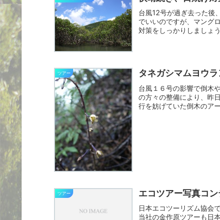
台風12号が過ぎ去った後
でいいのですが、マング
対策をしっかりしましょう
よ...
タネガシマムヨウラ
ツアー
台風１６号の影響で倒木
の方々の整備により、昨
行を妨げていた倒木のア
んでい...
エコツアー写真コン
ツアー
日本エコツーリズム協会
当社の金作原ツアーも日