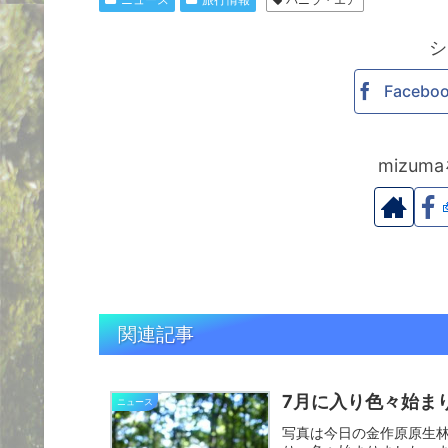
シ
Facebo
mizu
関連記事
7月に入り色々始ま
ニュース
写真は今日の金作原原生