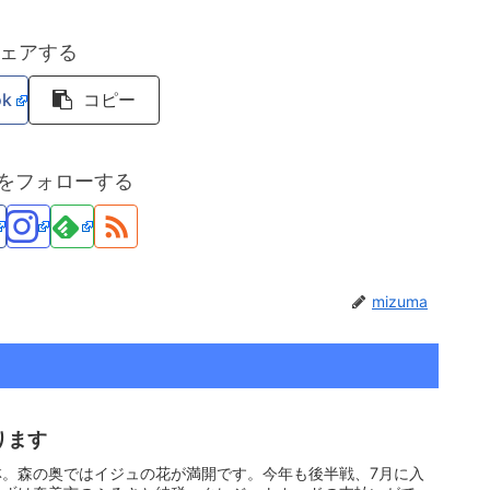
ェアする
ok
コピー
maをフォローする
mizuma
ります
林。森の奥ではイジュの花が満開です。今年も後半戦、7月に入