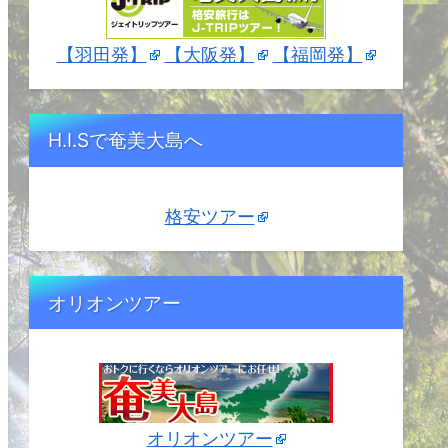
【羽田発】
【大阪発】
【福岡発】
H.I.Sで奄美大島へ
格安ツアー
オリオンツアー
オリオンツアー