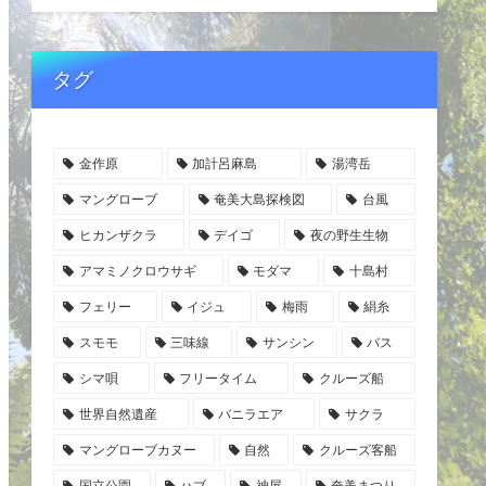
タグ
金作原
加計呂麻島
湯湾岳
マングローブ
奄美大島探検図
台風
ヒカンザクラ
デイゴ
夜の野生生物
アマミノクロウサギ
モダマ
十島村
フェリー
イジュ
梅雨
絹糸
スモモ
三味線
サンシン
バス
シマ唄
フリータイム
クルーズ船
世界自然遺産
バニラエア
サクラ
マングローブカヌー
自然
クルーズ客船
国立公園
ハブ
神屋
奄美まつり