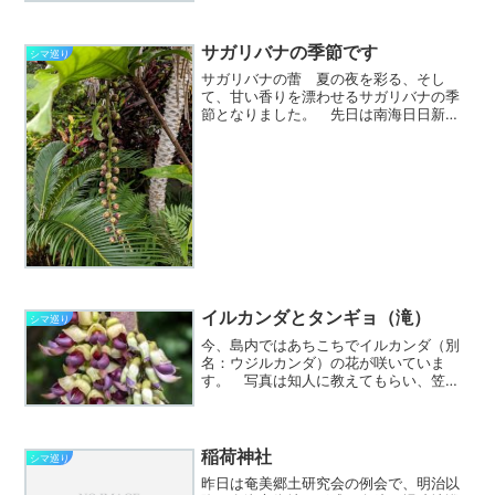
みなど、お話ができて勉強になりまし
た。 写真は散策路脇にさいていたナン
ゴクアオキの花。送信者 シ...
サガリバナの季節です
シマ巡り
サガリバナの蕾 夏の夜を彩る、そし
て、甘い香りを漂わせるサガリバナの季
節となりました。 先日は南海日日新聞
の記事で、旧・水道局の 通り沿いのサガ
リバナが咲き始めたと紹介されていま
す。 ここは、奄美市名瀬の飲み屋街、
屋仁川通りの奥。屋仁川交番...
イルカンダとタンギョ（滝）
シマ巡り
今、島内ではあちこちでイルカンダ（別
名：ウジルカンダ）の花が咲いていま
す。 写真は知人に教えてもらい、笠利
町で初めて確認したもので、大笠利の秋
葉神社とその近くの川上集落への道沿い
にあります。GoogleMapでご覧くださ
い。 他には一番有名...
稲荷神社
シマ巡り
昨日は奄美郷土研究会の例会で、明治以