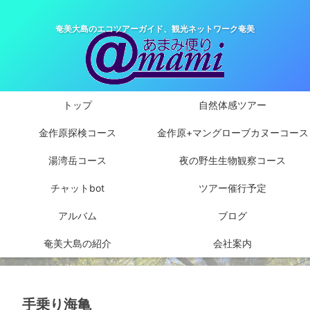
奄美大島のエコツアーガイド、観光ネットワーク奄美
トップ
自然体感ツアー
金作原探検コース
金作原+マングローブカヌーコース
湯湾岳コース
夜の野生生物観察コース
チャットbot
ツアー催行予定
アルバム
ブログ
奄美大島の紹介
会社案内
手乗り海亀