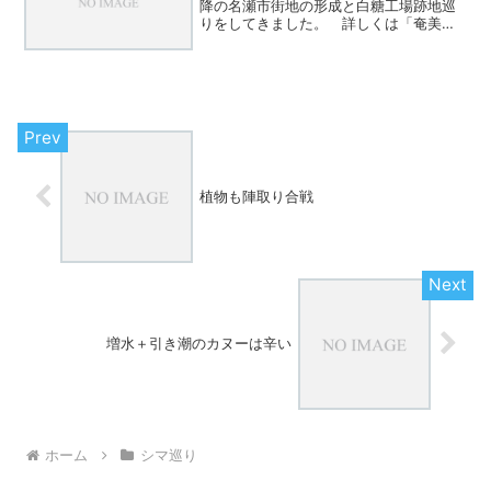
降の名瀬市街地の形成と白糖工場跡地巡
りをしてきました。 詳しくは「奄美学
入門」をご覧下さい。 恥ずかしなが
ら、見落としていたのが矢之脇町の稲荷
神社跡。 大島石油本社裏手から裁判所
への道を右折するとすぐ右、...
植物も陣取り合戦
増水＋引き潮のカヌーは辛い
ホーム
シマ巡り