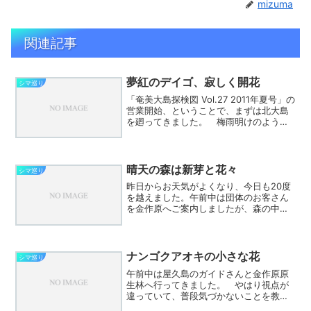
mizuma
関連記事
夢紅のデイゴ、寂しく開花
シマ巡り
「奄美大島探検図 Vol.27 2011年夏号」の
営業開始、ということで、まずは北大島
を廻ってきました。 梅雨明けのような
感じの青空の下、夢紅さんの庭のデイゴ
の木に一枝だけ、花が咲いていまし
た。 デイゴヒメコバチにやられ、先日
の台風による塩...
晴天の森は新芽と花々
シマ巡り
昨日からお天気がよくなり、今日も20度
を越えました。午前中は団体のお客さん
を金作原へご案内しましたが、森の中も
気持ちいい風が吹いてます。ポツポツと
咲き始めていたリュウキュウウマノスズ
クサも名前のように鈴なりです。送信者
植物トイレ休憩で立ち...
ナンゴクアオキの小さな花
シマ巡り
午前中は屋久島のガイドさんと金作原原
生林へ行ってきました。 やはり視点が
違っていて、普段気づかないことを教え
てもらったり、色んな植物の特徴や仕組