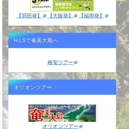
【羽田発】
【大阪発】
【福岡発】
H.I.Sで奄美大島へ
格安ツアー
オリオンツアー
オリオンツアー