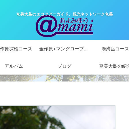
奄美大島のエコツアーガイド、観光ネットワーク奄美
作原探検コース
金作原+マングローブカヌーコース
湯湾岳コース
アルバム
ブログ
奄美大島の紹