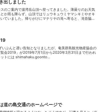
き出しました
ースのご案内で湯湾岳山頂へ登ってきました。薄曇りのお天気
んとか雨も降らず。山頂ではリュウキュウミヤマシキミやオキ
咲いていました。帰りがけにマテリヤの滝へ寄ると、滝壺脇の
19
 ずいぶんと遅い告知となりましたが、奄美群島観光物産協会の
会2019」が2019年7月1日から2020年3月31日まで行われ
 shimahaku.goonto...
は道の島交通のホームページで