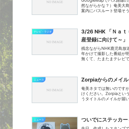
GoogleMapでバス
然ながらかな？）奄美大島のバ
案内にバスルート登場そうだよ
3/26 NHK 「Ｎａｔｕｒｅ
テレビ・ラジオ
産登録に向けて～」
残念ながらNHK鹿児島放
年かけて撮影した番組が明日(
無くて、たまたまテレビで
Zorpiaからのメ
ニュース
奄美ネタでは無いのです
けください。Zorpiaというサ
うタイトルのメイルが届い
ついでにステッカー
ニュース
先日、作成したスタンプです