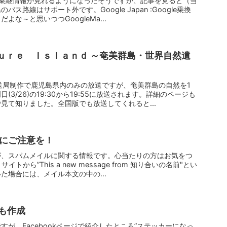
路線の乗継情報が見れるようになったそうですが、記事を見ると（当
ス路線はサポート外です。Google Japan :Google乗換
な～と思いつつGoogleMa...
 Ｉｓｌａｎｄ ～奄美群島・世界自然遺
送局制作で鹿児島県内のみの放送ですが、奄美群島の自然を1
3/26)の19:30から19:55に放送されます。詳細のページも
見て知りました。全国版でも放送してくれると...
イルにご注意を！
が、スパムメイルに関する情報です。心当たりの方はお気をつ
イトから”This a new message from 知り合いの名前"とい
た場合には、メイル本文の中の...
も作成
が、Facebookページで紹介したところ”ステッカーになっ