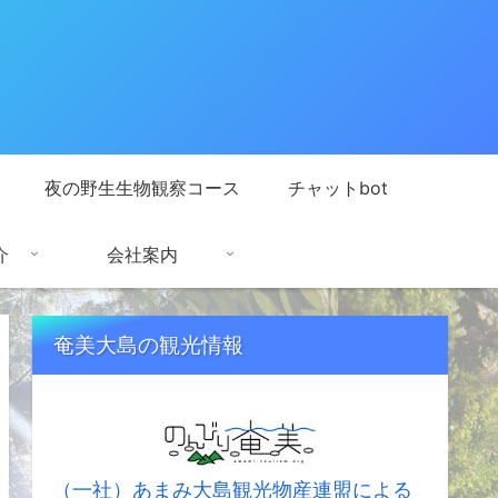
夜の野生生物観察コース
チャットbot
介
会社案内
奄美大島の観光情報
（一社）あまみ大島観光物産連盟による