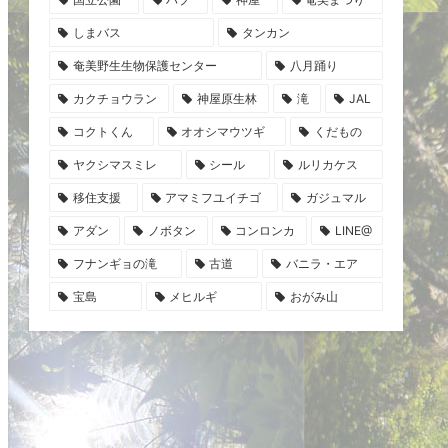
しまバス
タンカン
奄美野生生物保護センター
八月踊り
カクチョウラン
神屋原生林
滝
JAL
コクトくん
オオシマウツギ
くだもの
ヤクシマスミレ
シール
ルリカケス
移住支援
アマミフユイチゴ
ガジュマル
アダン
ノボタン
コンロンカ
LINE@
フナンギョの滝
古道
バニラ・エア
宝島
メヒルギ
おがみ山