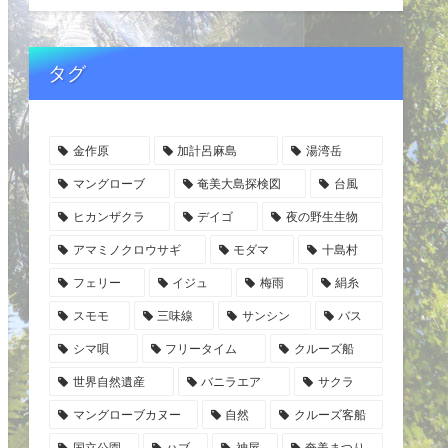
タグ
金作原
加計呂麻島
湯湾岳
マングローブ
奄美大島探検図
台風
ヒカンザクラ
デイゴ
夜の野生生物
アマミノクロウサギ
モダマ
十島村
フェリー
イジュ
梅雨
絹糸
スモモ
三味線
サンシン
バス
シマ唄
フリータイム
クルーズ船
世界自然遺産
バニラエア
サクラ
マングローブカヌー
自然
クルーズ客船
国立公園
ハブ
神屋
奄美まつり