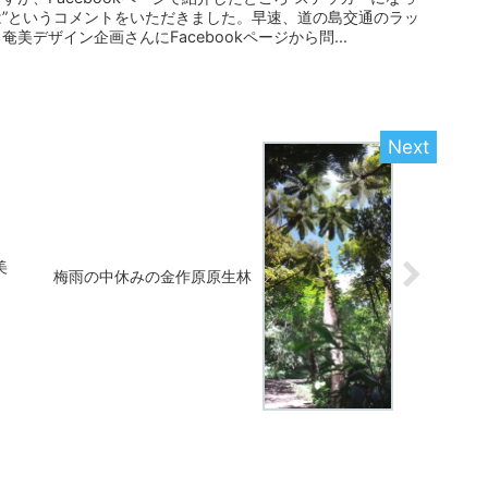
”というコメントをいただきました。早速、道の島交通のラッ
美デザイン企画さんにFacebookページから問...
美
梅雨の中休みの金作原原生林