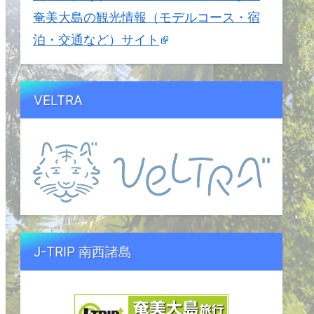
奄美大島の観光情報（モデルコース・宿
泊・交通など）サイト
VELTRA
J-TRIP 南西諸島