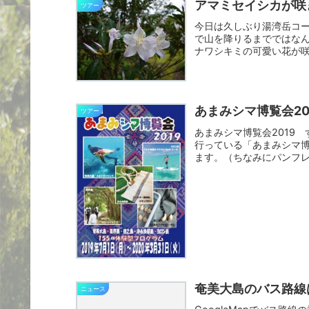
アマミセイシカが咲
ツアー
今日は久しぶり湯湾岳コ
で山を降りるまでではな
ナワシキミの可愛い花が
アマシ...
あまみシマ博覧会20
ツアー
あまみシマ博覧会2019
行っている「あまみシマ博覧
ます。（ちなみにパンフレットには
奄美大島のバス路線
ニュース