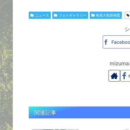
ニュース
フォトギャラリー
奄美大島探検図
シ
Facebo
mizu
関連記事