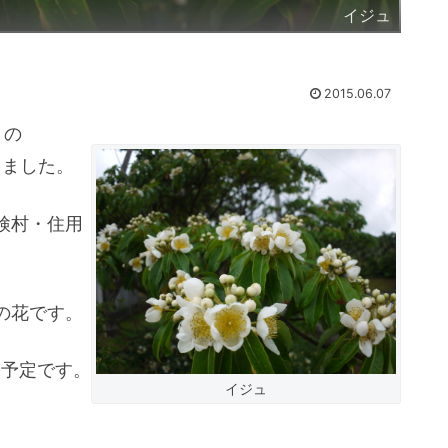
イジュ
2015.06.07
」の
しました。
検村・住用
の花です。
る予定です。
イジュ