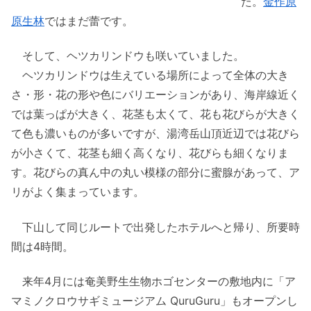
た。
金作原
原生林
ではまだ蕾です。
そして、ヘツカリンドウも咲いていました。
ヘツカリンドウは生えている場所によって全体の大き
さ・形・花の形や色にバリエーションがあり、海岸線近く
では葉っぱが大きく、花茎も太くて、花も花びらが大きく
て色も濃いものが多いですが、湯湾岳山頂近辺では花びら
が小さくて、花茎も細く高くなり、花びらも細くなりま
す。花びらの真ん中の丸い模様の部分に蜜腺があって、ア
リがよく集まっています。
下山して同じルートで出発したホテルへと帰り、所要時
間は4時間。
来年4月には奄美野生生物ホゴセンターの敷地内に「ア
マミノクロウサギミュージアム QuruGuru」もオープンし