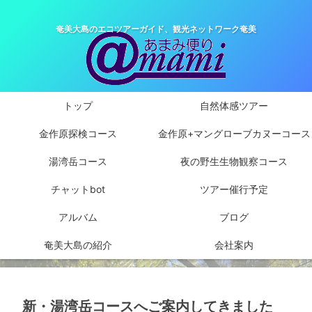
奄美大島のエコツアーガイド、観光ネットワーク奄美
トップ
自然体感ツアー
金作原探検コース
金作原+マングローブカヌーコース
湯湾岳コース
夜の野生生物観察コース
チャットbot
ツアー催行予定
アルバム
ブログ
奄美大島の紹介
会社案内
新・湯湾岳コースへご案内してきました