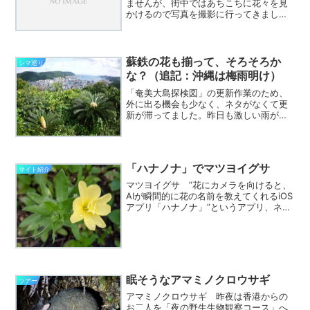
ませんが、街中ではあちこちに花々を見
かけるので写真を撮影に行ってきまし
た。 まずはオオシマウツギ。送信者 シ
マ巡り2011-1 森の中に咲いています
が、これは大島旅館前、みかた公園の隅
に大きな株があります...
蘇鉄の花も揃って、そろそろか
シマ巡り
な？（追記：沖縄は梅雨明け）
「奄美大島探検図」の更新作業のため、
外に出る機会も少なく、ネタがなくて更
新が滞ってました。昨日も激しい雨が降
っていましたが、今朝になると一転青
空。天気予報も梅雨前線が北上したよう
で、まだ数日はちょっと下がったりする
ようですが天気予報は曇りの...
「ハナノナ」でマツヨイグサ
サイト紹介
マツヨイグサ ”花にカメラを向けると、
AIが瞬間的に花の名前を教えてくれるiOS
アプリ「ハナノナ」”というアプリ、ネッ
トの情報で聞いたことはあったのです
が、 iOS(iPhone/iPad) のアプリの
みで、所有しているAndroi...
眠そうなアマミノクロウサギ
ツアー
アマミノクロウサギ 昨夜は香港からの
お二人を「夜の野生生物観察コース」へ