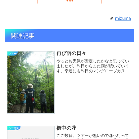
mizuma
関連記事
再び雨の日々
ツアー
やっとお天気が安定したかなと思ってい
ましたが、昨日からまた雨が続いていま
す。幸運にも昨日のマングローブカヌー
と今朝の金作原探検ツアーにご参加のカ
ップルはたまに小雨がちらつく程度でし
たが、場所と時間によっては結構降った
ようです。明日からもしば...
街中の花
シマ巡り
ここ数日、ツアーが無いので森へ行って