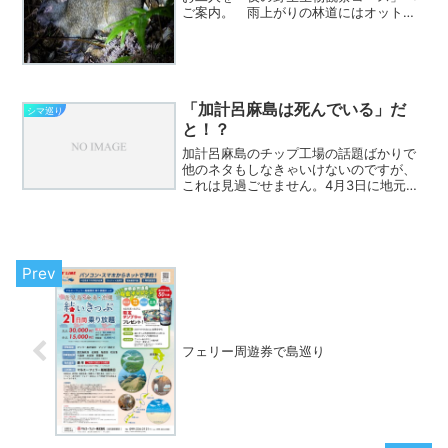
ご案内。 雨上がりの林道にはオットン
ガエルとアマミハナサキガエルがたくさ
ん出てきていました。 そして、リュウ
キュウコノハズクは繁殖期の前でしょう
か。ペアらしきオスとメス...
「加計呂麻島は死んでいる」だ
シマ巡り
と！？
加計呂麻島のチップ工場の話題ばかりで
他のネタもしなきゃいけないのですが、
これは見過ごせません。4月3日に地元の
ケーブルテレビ（奄美市をカバー）で放
送された「情報便ＤＸ」という番組の中
で、チップ工場建設計画を進めている企
業である大東海運産業の...
フェリー周遊券で島巡り