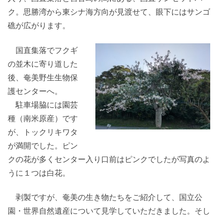
ク。思勝湾から東シナ海方向が見渡せて、眼下にはサンゴ
礁が広がります。
国直集落でフクギ
の並木に寄り道した
後、奄美野生生物保
護センターへ。
駐車場脇には園芸
種（南米原産）です
が、トックリキワタ
が満開でした。ピン
クの花が多くセンター入り口前はピンクでしたが写真のよ
うに１つは白花。
剥製ですが、奄美の生き物たちをご紹介して、国立公
園・世界自然遺産について見学していただきました。そし