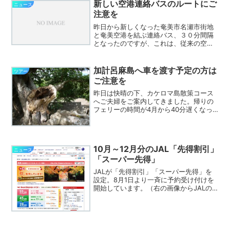
新しい空港連絡バスのルートにご
ニュース
注意を
昨日から新しくなった奄美市名瀬市街地
と奄美空港を結ぶ連絡バス、３０分間隔
となったのですが、これは、従来の空港
連絡バスが３０分間隔になったのではな
く、佐仁線と組み合わせて３０分間隔の
運行となっていますので、従来の空港連
加計呂麻島へ車を渡す予定の方は
ツアー
絡バスのルートと佐仁線の...
ご注意を
昨日は快晴の下、カケロマ島散策コース
へご夫婦をご案内してきました。帰りの
フェリーの時間が4月から40分遅くなっ
たこともあり、無理せず11時40分の生間
行きのフェリーに乗船予定。そのため、
久しぶりに網野子峠旧道を通り、高知山
展望台へも行ってみ...
10月～12月分のJAL「先得割引」
ニュース
「スーパー先得」
JALが「先得割引」「スーパー先得」を
設定。8月1日より一斉に予約受け付けを
開始しています。（右の画像からJALの
サイトにリンクしています。）1番安い
（55日前）、東京＝奄美間が19,000円～
21,000円、大阪＝奄美間が15,000円と...