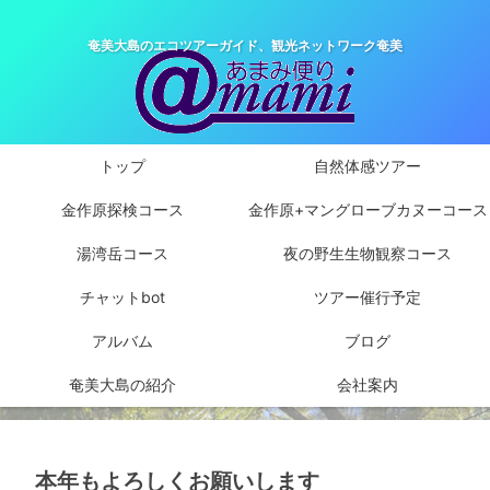
奄美大島のエコツアーガイド、観光ネットワーク奄美
トップ
自然体感ツアー
金作原探検コース
金作原+マングローブカヌーコース
湯湾岳コース
夜の野生生物観察コース
チャットbot
ツアー催行予定
アルバム
ブログ
奄美大島の紹介
会社案内
本年もよろしくお願いします