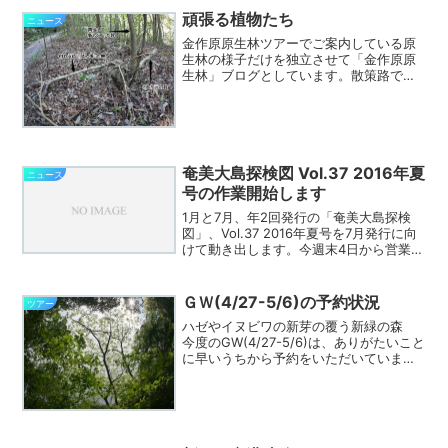
頑張る植物たち
ニュース
金作原原生林ツアーでご案内している原
生林の様子だけを独立させて「金作原原
生林」ブログとしています。散策路では
花々や生き物などを見ることもできるの
ですが、散策路の道端をよくみてみる
と、”どうしてこうなった？”という木々
等があります。そんな木々...
奄美大島探検図 Vol.37 2016年夏
ニュース
号の作業開始します
1月と7月、年2回発行の「奄美大島探検
図」、Vol.37 2016年夏号を7月発行に向
けて動き出します。今週末4日から営業に
廻り、18日が原稿の締め切り、7月13日に
は配布開始を予定しています。掲載ご希
望の方はご連絡下さい。
ＧＷ(4/27-5/6)の予約状況
ツアー
ハゼやイヌビワの新芽の覆う新緑の森
今度のGW(4/27-5/6)は、ありがたいこと
に早いうちから予約をいただいていま
す。 特に、金作原探検コースが人気が
高く、満席の日も多くなっており、他の
ツアーの受付も難しくなっています。
メイルなどでは...