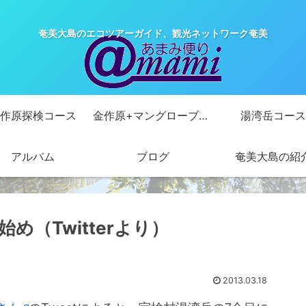
奄美大島のエコツアーガイド、観光ネットワーク奄美
作原探検コース
金作原+マングローブカヌーコース
湯湾岳コース
アルバム
ブログ
奄美大島の紹
（Twitterより）
2013.03.18