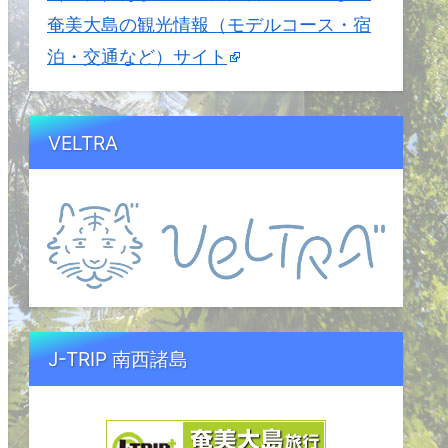
奄美大島の観光情報（モデルコース・宿
泊・交通など）サイト
VELTRA
J-TRIP 南西諸島