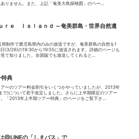
ありません。また、上記「奄美大島探検図」のペー...
 Ｉｓｌａｎｄ ～奄美群島・世界自然遺
送局制作で鹿児島県内のみの放送ですが、奄美群島の自然を1
3/26)の19:30から19:55に放送されます。詳細のページも
見て知りました。全国版でも放送してくれると...
ー特典
アーのツアー料金割引をいくつかやっていましたが、2013年
31まで)について若干改定しました。さらに上半期限定のツアー
「2013年上半期ツアー特典」のページをご覧下さ...
@LINEの「しまバス」で