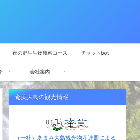
夜の野生生物観察コース
チャットbot
介
会社案内
奄美大島の観光情報
（一社）あまみ大島観光物産連盟による