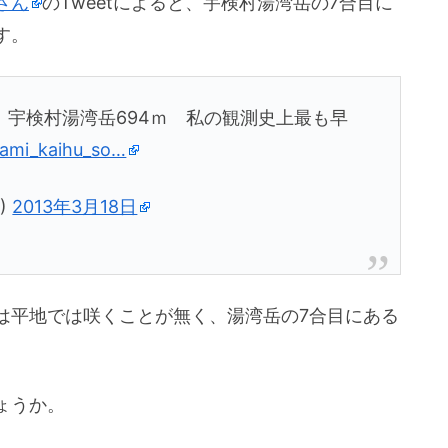
さん
のTweetによると、宇検村湯湾岳の7合目に
す。
宇検村湯湾岳694ｍ 私の観測史上最も早
mami_kaihu_so…
o)
2013年3月18日
は平地では咲くことが無く、湯湾岳の7合目にある
ょうか。