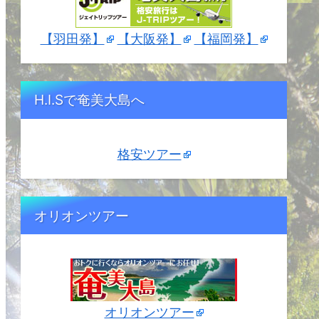
【羽田発】
【大阪発】
【福岡発】
H.I.Sで奄美大島へ
格安ツアー
オリオンツアー
オリオンツアー