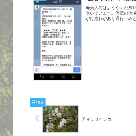
奄美大島はようやく台風1
吹いています。停電の地
がけ崩れがあり通行止めと
に...
アマミセイシカ