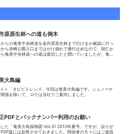
作原原生林への道も倒木
口からの奄美中央林道を金作原原生林まで行けるか確認に行っ
ーから赤崎公園入口まではがけ崩れで通行止めなので、朝仁か
から奄美中央林道への道は復旧したと聞いていましたが、奄美
美大島編
サイト「タビビトレンズ」今回は奄美大島編です。シュノーケ
ツ関係を除いて、ロケは当社でご案内しました。
正PDFとバックナンバー利用のお願い
た「奄美大島探検図 Vol.31 2013年夏号」ですが、誤りが
PDF版には反映させておきました。関係者の方々にはご迷惑