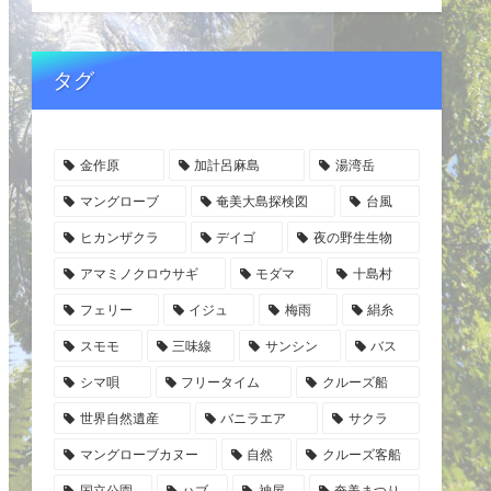
タグ
金作原
加計呂麻島
湯湾岳
マングローブ
奄美大島探検図
台風
ヒカンザクラ
デイゴ
夜の野生生物
アマミノクロウサギ
モダマ
十島村
フェリー
イジュ
梅雨
絹糸
スモモ
三味線
サンシン
バス
シマ唄
フリータイム
クルーズ船
世界自然遺産
バニラエア
サクラ
マングローブカヌー
自然
クルーズ客船
国立公園
ハブ
神屋
奄美まつり