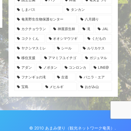
しまバス
タンカン
奄美野生生物保護センター
八月踊り
カクチョウラン
神屋原生林
滝
JAL
コクトくん
オオシマウツギ
くだもの
ヤクシマスミレ
シール
ルリカケス
移住支援
アマミフユイチゴ
ガジュマル
アダン
ノボタン
コンロンカ
LINE@
フナンギョの滝
古道
バニラ・エア
宝島
メヒルギ
おがみ山
© 2010 あまみ便り（観光ネットワーク奄美）.