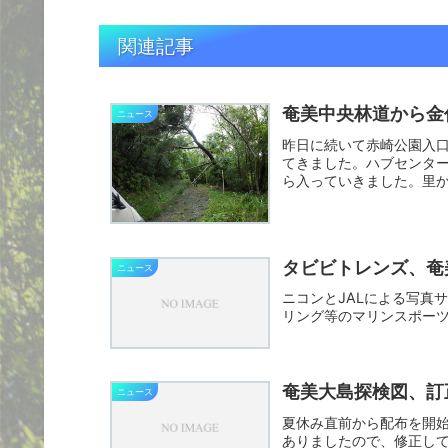
関連記事
奄美中央林道から金
ニュース
昨日に続いて赤崎公園入
てきました。ハブセンタ
ら入っていきました。里
中央林...
タビビトレンズ、奄
ニュース
ニコンとJALによる写真
リング等のマリンスポー
奄美大島探検図、訂
ニュース
夏休み直前から配布を開始し
ありましたので、修正して