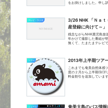
をお掛けしました。申し訳
3/26 NHK 「Ｎａｔｕｒｅ
テレビ・ラジオ
産登録に向けて～」
残念ながらNHK鹿児島放
年かけて撮影した番組が明日(
無くて、たまたまテレビで
2013年上半期ツア
ツアー
これまでも奄美自然体感ツ
度の２月から上半期(9/
料金割引を追加しています。
奄美大島のバス情報は
ニュース