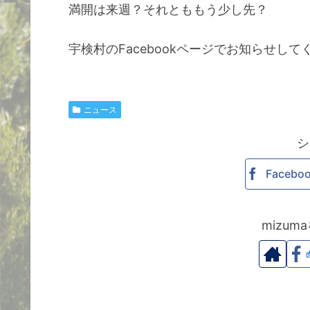
満開は来週？それとももう少し先？
宇検村のFacebookページでお知らせし
ニュース
シ
Facebo
mizu