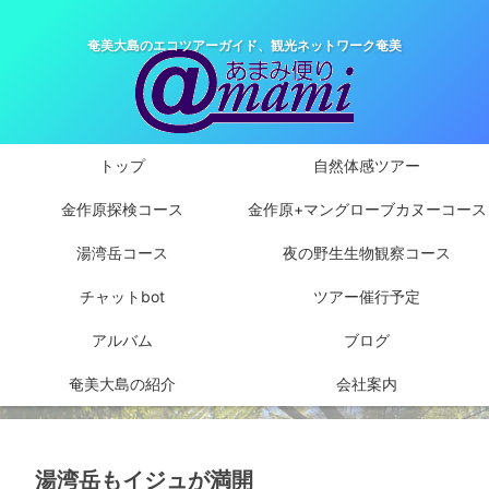
奄美大島のエコツアーガイド、観光ネットワーク奄美
トップ
自然体感ツアー
金作原探検コース
金作原+マングローブカヌーコース
湯湾岳コース
夜の野生生物観察コース
チャットbot
ツアー催行予定
アルバム
ブログ
奄美大島の紹介
会社案内
湯湾岳もイジュが満開