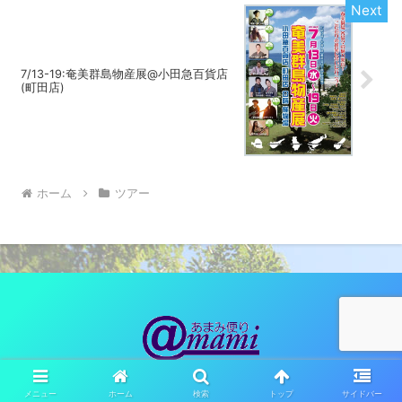
7/13-19:奄美群島物産展@小田急百貨店
(町田店)
ホーム
ツアー
© 2010 あまみ便り（観光ネットワーク奄美）.
メニュー
ホーム
検索
トップ
サイドバー