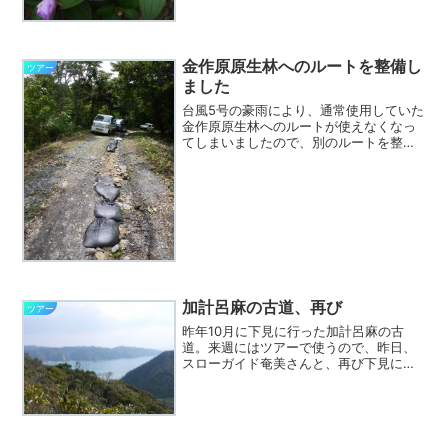
です。例年だと１１日頃ですから、もう
しばらくですね。既に咲き始めています
がコンロンカや、あちこち...
金作原原生林へのルートを整備し
ツアー
ました
台風5号の豪雨により、通常使用していた
金作原原生林へのルートが使えなくなっ
てしまいましたので、別のルートを整備
して通行できるようにしてきました。一
昨日にルート調査を行い、昨日、自社で
整備するつもりでしたが、奄美大島エコ
ツアーガイド連絡協議会...
加計呂麻の古道、再び
ツアー
昨年10月に下見に行った加計呂麻の古
道。来週にはツアーで使うので、昨日、
スローガイド奄美さんと、再び下見に行
ってきました。せっかくなので、加計呂
麻の友人に連絡したところ、一緒に歩い
てみたいというので、生間港で待ち合わ
せて、7名での古道散策で...