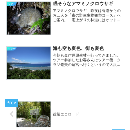
眠そうなアマミノクロウサギ
ツアー
アマミノクロウサギ 昨夜は香港からの
お二人を「夜の野生生物観察コース」へ
ご案内。 雨上がりの林道にはオットン
ガエルとアマミハナサキガエルがたくさ
ん出てきていました。 そして、リュウ
キュウコノハズクは繁殖期の前でしょう
か。ペアらしきオスとメス...
海も空も夏色、街も夏色
ツアー
今朝も金作原原生林へ行ってきました。
ツアー参加したお客さんはツアー後、タ
ラソ奄美の竜宮へ行くというので大浜海
浜公園へ立ち寄ってみました。公園へ下
る坂の途中から見える大浜はご覧の色。
夏色です。そんな風景の中、左下に見え
る白い花は秋に咲くはずの...
役勝エコロード