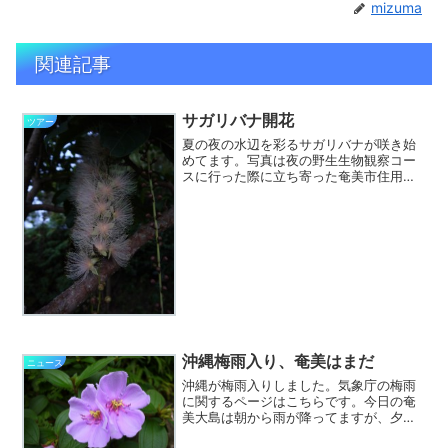
mizuma
関連記事
サガリバナ開花
ツアー
夏の夜の水辺を彩るサガリバナが咲き始
めてます。写真は夜の野生生物観察コー
スに行った際に立ち寄った奄美市住用町
内海バンガローのそばに植栽されている
サガリバナです。まだ一部が咲きはじめ
たところで、これから続々と咲くでしょ
う。付近には甘い香りが漂...
沖縄梅雨入り、奄美はまだ
ニュース
沖縄が梅雨入りしました。気象庁の梅雨
に関するページはこちらです。今日の奄
美大島は朝から雨が降ってますが、夕方
には止みそうで、しばらくは晴れの予報