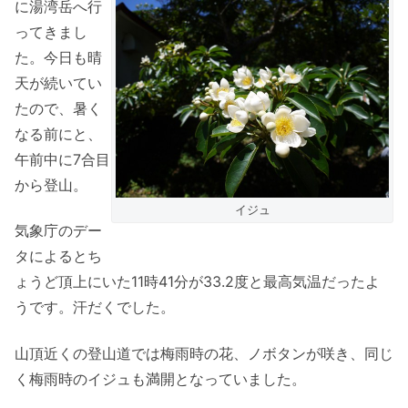
に湯湾岳へ行
ってきまし
た。今日も晴
天が続いてい
たので、暑く
なる前にと、
午前中に7合目
から登山。
イジュ
気象庁のデー
タによるとち
ょうど頂上にいた11時41分が33.2度と最高気温だったよ
うです。汗だくでした。
山頂近くの登山道では梅雨時の花、ノボタンが咲き、同じ
く梅雨時のイジュも満開となっていました。