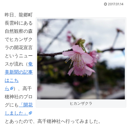
2017.01.14
昨日、龍郷町
長雲峠にある
自然観察の森
でヒカンザク
ラの開花宣言
というニュー
スが流れ（
奄
美新聞の記事
はこち
ら
）、高千
穂神社のブロ
ヒカンザクラ
グにも
「開花
しました」
とあったので、高千穂神社へ行ってみました。