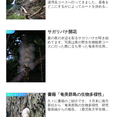
湯湾岳コースへ行ってきました。昼食を
どこにするかによってルートを決めるの
ですが、年配のお客さんということと、
昨夜偶然お店でお会いしたときにあまり
ハードじゃないコースということでした
ので、宇検村湯湾の宇検食...
サガリバナ開花
ツアー
夏の夜の水辺を彩るサガリバナが咲き始
めてます。写真は夜の野生生物観察コー
スに行った際に立ち寄った奄美市住用町
内海バンガローのそばに植栽されている
サガリバナです。まだ一部が咲きはじめ
たところで、これから続々と咲くでしょ
う。付近には甘い香りが漂...
書籍「奄美群島の生物多様性」
フォトギャラリー
久々に書籍のご紹介です。３月末に南方
新社から「奄美群島の生物多様性 研究
最前線からの報告」（鹿児島大学生物多
様性研究会 編）が出版されました。上