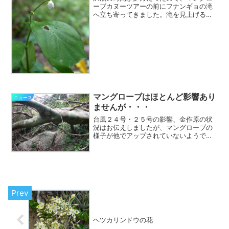
ーブカヌーツアーの前にフナンギョの滝
へ立ち寄ってきました。滝を見上げる橋
の手前、道路脇にひっそりとアリモリソ
ウが咲いています。そういえばこの付近
にはリュウキュウスズカケもあったはず
で探してみたのですが、見...
マングローブはほとんど影響あり
ニュース
ませんが・・・
台風２４号・２５号の影響、金作原の状
況はお伝えしましたが、マングローブの
様子が他でアップされていないようで
す。昨日は約１カ月ぶりにマングローブ
カヌー担当でした。マングローブ原生林
は一部の木々がさすがに叩き折られてい
ますが、ほとんど影響は無く...
ヘツカリンドウの花