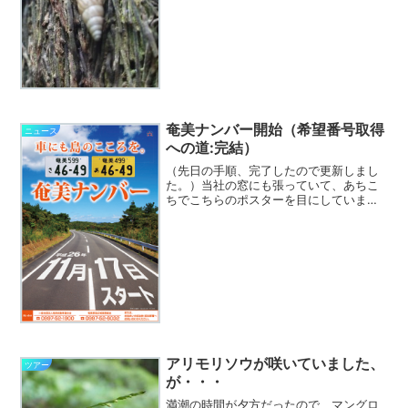
記リンクから目次を見ることもできます
し、直接購入することもできます。お値
段は3,500円＋税とな...
奄美ナンバー開始（希望番号取得
ニュース
への道:完結）
（先日の手順、完了したので更新しまし
た。）当社の窓にも張っていて、あちこ
ちでこちらのポスターを目にしていまし
たが、奄美ナンバーが今日からスタート
です。午前中には交付開始のセレモニー
もあったようで、早速、あまみエフエム
さんは周波数と同じナンバ...
アリモリソウが咲いていました、
ツアー
が・・・
満潮の時間が夕方だったので、マングロ