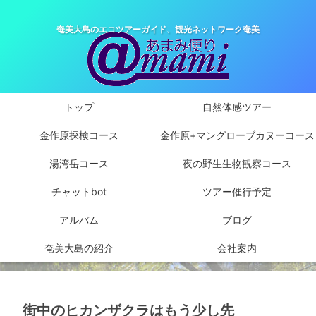
奄美大島のエコツアーガイド、観光ネットワーク奄美
トップ
自然体感ツアー
金作原探検コース
金作原+マングローブカヌーコース
湯湾岳コース
夜の野生生物観察コース
チャットbot
ツアー催行予定
アルバム
ブログ
奄美大島の紹介
会社案内
街中のヒカンザクラはもう少し先