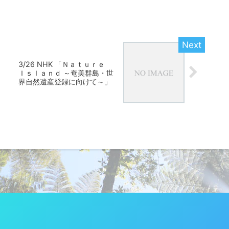
3/26 NHK 「Ｎａｔｕｒｅ
Ｉｓｌａｎｄ ～奄美群島・世
界自然遺産登録に向けて～」