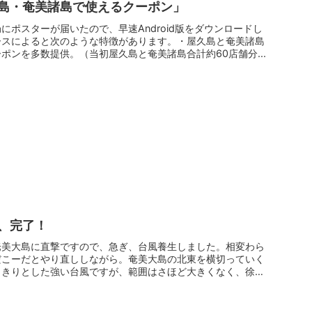
島・奄美諸島で使えるクーポン」
にポスターが届いたので、早速Android版をダウンロードし
ースによると次のような特徴があります。・屋久島と奄美諸島
ポンを多数提供。（当初屋久島と奄美諸島合計約60店舗分...
、完了！
奄美大島に直撃ですので、急ぎ、台風養生しました。相変わら
だこーだとやり直ししながら。奄美大島の北東を横切っていく
っきりとした強い台風ですが、範囲はさほど大きくなく、徐々