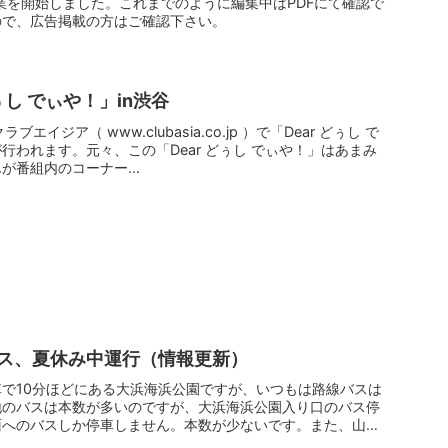
作業を開始しました。これまでのように編集中はPDFにて確認で
ので、広告掲載の方はご確認下さい。
ぅし でぃや！」in渋谷
ラブエイジア（ www.clubasia.co.jp ）で「Dear どぅし で
行われます。元々、この「Dear どぅし でぃや！」はあまみ
番組内のコーナー...
ス、夏休み中運行（情報更新）
で10分ほどにある大浜海浜公園ですが、いつもは路線バスは
地のバスは本数が多いのですが、大浜海浜公園入り口のバス停
面へのバスしか停車しません。本数が少ないです。また、山道