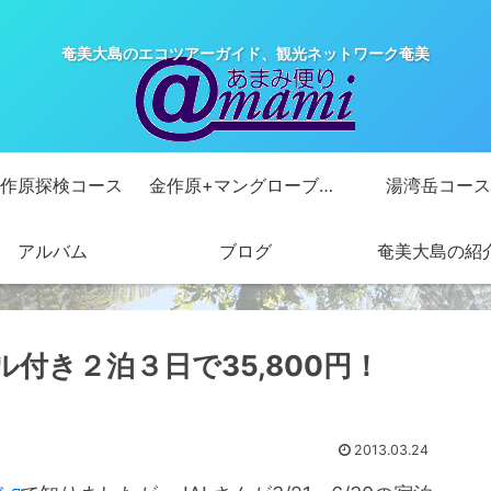
奄美大島のエコツアーガイド、観光ネットワーク奄美
作原探検コース
金作原+マングローブカヌーコース
湯湾岳コース
アルバム
ブログ
奄美大島の紹
付き２泊３日で35,800円！
2013.03.24