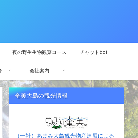
夜の野生生物観察コース
チャットbot
介
会社案内
奄美大島の観光情報
（一社）あまみ大島観光物産連盟による