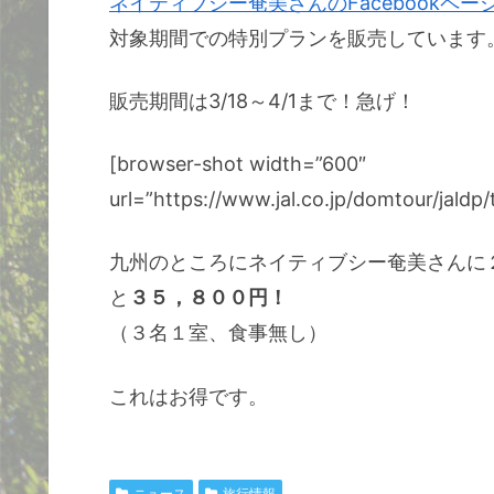
ネイティブシー奄美さんのFacebookペー
対象期間での特別プランを販売しています
販売期間は3/18～4/1まで！急げ！
[browser-shot width=”600″
url=”https://www.jal.co.jp/domtour/jaldp
九州のところにネイティブシー奄美さんに
と
３５
，
８００円！
（３名１室、食事無し）
これはお得です。
ニュース
旅行情報