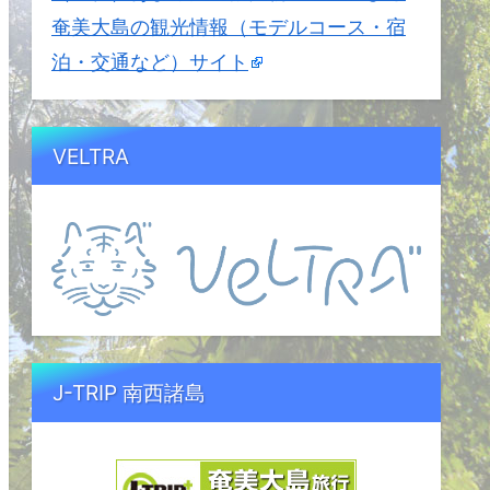
奄美大島の観光情報（モデルコース・宿
泊・交通など）サイト
VELTRA
J-TRIP 南西諸島