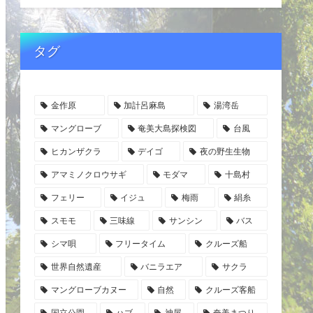
タグ
金作原
加計呂麻島
湯湾岳
マングローブ
奄美大島探検図
台風
ヒカンザクラ
デイゴ
夜の野生生物
アマミノクロウサギ
モダマ
十島村
フェリー
イジュ
梅雨
絹糸
スモモ
三味線
サンシン
バス
シマ唄
フリータイム
クルーズ船
世界自然遺産
バニラエア
サクラ
マングローブカヌー
自然
クルーズ客船
国立公園
ハブ
神屋
奄美まつり