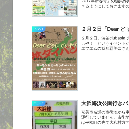
2017年新春号」の編集
きるようにしておきます
２月２日「Dear ど
イベント
２月２日、渋谷clubasia ク
ぃや！」というイベントが
エフエムの我那覇美奈さんが
大浜海浜公園行きバ
ニュース
奄美市名瀬の市街地から車
運行していません。市街
は平松町の先で大和村方
を登...