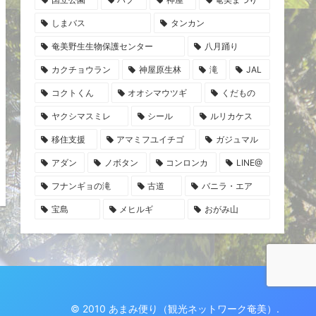
しまバス
タンカン
奄美野生生物保護センター
八月踊り
カクチョウラン
神屋原生林
滝
JAL
コクトくん
オオシマウツギ
くだもの
ヤクシマスミレ
シール
ルリカケス
移住支援
アマミフユイチゴ
ガジュマル
アダン
ノボタン
コンロンカ
LINE@
フナンギョの滝
古道
バニラ・エア
宝島
メヒルギ
おがみ山
© 2010 あまみ便り（観光ネットワーク奄美）.