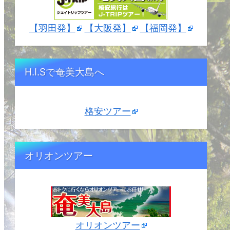
【羽田発】
【大阪発】
【福岡発】
H.I.Sで奄美大島へ
格安ツアー
オリオンツアー
オリオンツアー