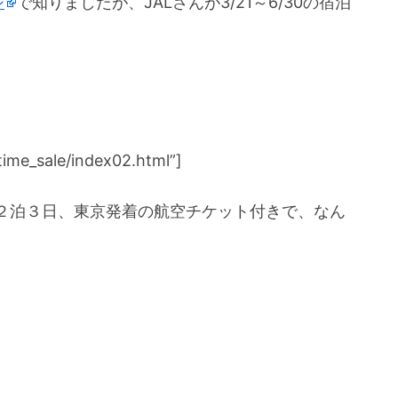
ジ
で知りましたが、JALさんが3/21～6/30の宿泊
。
/time_sale/index02.html”]
２泊３日、東京発着の航空チケット付きで、なん