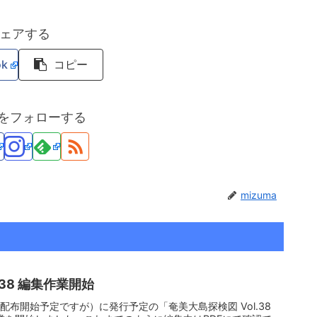
ェアする
ok
コピー
maをフォローする
mizuma
.38 編集作業開始
に配布開始予定ですが）に発行予定の「奄美大島探検図 Vol.38