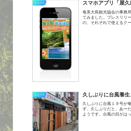
スマホアプリ「屋久
ニュース
奄美大島観光協会の事務局
てみました。プレスリリ
の、それぞれで使えるクー
久しぶりに台風養生
ニュース
久しぶりに台風１９号が
ず、久しぶりだと、あー
ようです。台風の目がは
に風が...