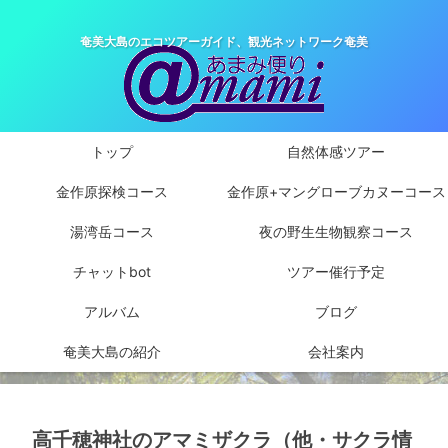
奄美大島のエコツアーガイド、観光ネットワーク奄美
トップ
自然体感ツアー
金作原探検コース
金作原+マングローブカヌーコース
湯湾岳コース
夜の野生生物観察コース
チャットbot
ツアー催行予定
アルバム
ブログ
奄美大島の紹介
会社案内
高千穂神社のアマミザクラ（他・サクラ情