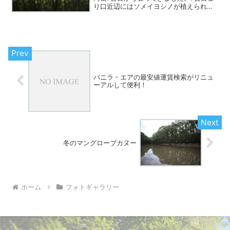
り口近辺にはソメイヨシノが植えられて
いますが、蕾は堅いまま。はたして今年
は咲くんでしょうか。登山道を歩き始め
ると場所によっては咲き始めているリュ
ウキュウハナイカダも...
バニラ・エアの最安値運賃検索がリニュ
ーアルして便利！
冬のマングローブカヌー
ホーム
フォトギャラリー