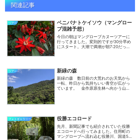
関連記事
ベニバナトケイソウ（マングロー
ツアー
ブ混雑予想）
今日の朝はマングローブカヌーツアーに
行ってきました。変則的ですが30分早め
にスタート。大潮で満潮が朝7:20だった
ためです。なんとかギリギリ水路に入れ
ましたが、さすがにGWのということで、
帰り際にマングローブパークのカヌーの
お客さんと入れ替...
新緑の森
ツアー
新緑の森 数日前の大荒れのお天気から
一転、昨日から気持ちいい青空が広がっ
ています。 金作原原生林へ向かう山道
から見渡す森は新緑に覆われています。
原生林の散策路脇ではアマミイシカワ
ガエルも姿を見せてくれました。
役勝エコロード
フォトギャラリー
先月、新聞記事でも紹介されていた役勝
エコロードへ行ってみました。住用町の
マングローブへ流れ込む役勝川、国道58