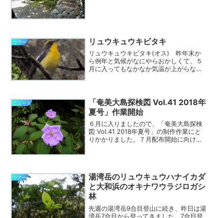
号線に交差して宇検村側が源流となって
いて、今は役勝トンネルを県道が通って
いますが、トンネルができる前の川沿い
の道が役勝エコロードと...
リュウキュウキビタキ
ツアー
リュウキュウキビタキ(オス) 昨年末か
ら例年と気候がなにやらおかしくて、５
月に入ってもなかなか気温が上がらない
というか、風が冷たくて、体感温度が上
がってきませんでした。 そのせいか、
夏鳥のリュウキュウアカショウビンの鳴
き声がなかなか聞けず、...
「奄美大島探検図 Vol.41 2018年
ニュース
夏号」作業開始
６月に入りましたので、「奄美大島探検
図 Vol.41 2018年夏号」の制作作業にと
りかかりました。７月配布開始に向け
て、まずは広告継続のお願いということ
で、４日に北大島、５日に南大島を廻
り、同時に市内商店街や飲食店街へお願
いに廻りました。...
湯湾岳のリュウキュウハナイカダ
ツアー
と大和浜のオキナワウラジロガシ
林
先週の湯湾岳9合目登山に続き、昨日は湯
湾岳7合目から登ってきました。7合目登