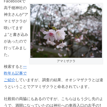
Facebookで
高千穂神社の
神主さんが”ア
マミザクラが
咲いてます
よ”と書き込み
があったので
行ってみまし
た。
アマミザクラ
検索すると
一
昨年も記事で
ご紹介
していますが、調査の結果、オオシマザクラとは違
うということでアマミザクラと命名されています。
社殿前の両脇にもあるのですが、こちらはもう少し先のよ
うで、満開になっていたのは神社への車両入口の左手の1