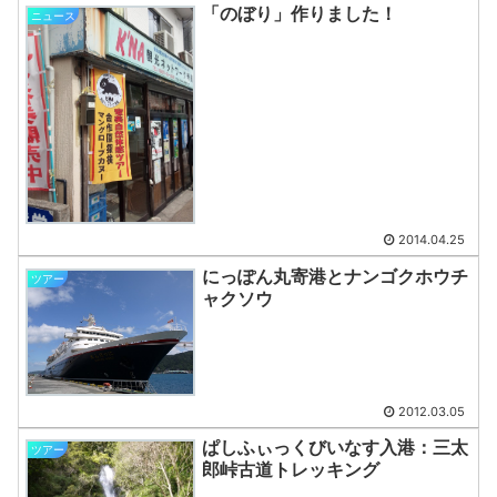
「のぼり」作りました！
ニュース
2014.04.25
にっぽん丸寄港とナンゴクホウチ
ツアー
ャクソウ
2012.03.05
ぱしふぃっくびいなす入港：三太
ツアー
郎峠古道トレッキング