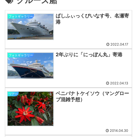
クルーズ船
ぱしふぃっくびいなす号、名瀬寄
フォトギャラリー
港
2022.04.17
2年ぶりに「にっぽん丸」寄港
フォトギャラリー
2022.04.13
ベニバナトケイソウ（マングロー
ツアー
ブ混雑予想）
2014.04.30